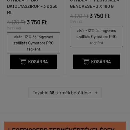
DATOLYASZIRUP - 3 x 250
GENOVESE - 3 X 180 G
ML
4 170 Ft
3 750 Ft
4 170 Ft
3 750 Ft
(7 Ft / G)
(5 Ft / ml)
akár -12% és ingyenes
szállítás Gymstore PRO
akár -12% és ingyenes
tagként
szállítás Gymstore PRO
tagként

KOSÁRBA

KOSÁRBA
További
48
termék betöltése
