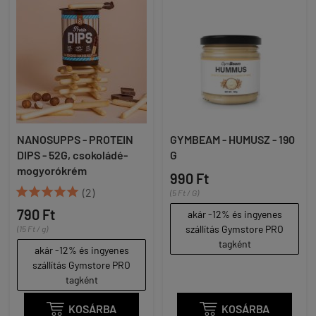
NANOSUPPS - PROTEIN
GYMBEAM - HUMUSZ - 190
DIPS - 52G, csokoládé-
G
mogyorókrém
990 Ft





(2)
(5 Ft / G)
790 Ft
akár -12% és ingyenes
szállítás Gymstore PRO
(15 Ft / g)
tagként
akár -12% és ingyenes
szállítás Gymstore PRO
tagként

KOSÁRBA

KOSÁRBA