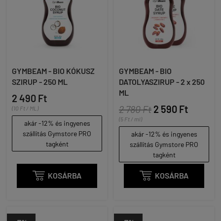
GYMBEAM - BIO KÓKUSZ
GYMBEAM - BIO
SZIRUP - 250 ML
DATOLYASZIRUP - 2 x 250
ML
2 490 Ft
2 780 Ft
2 590 Ft
(10 Ft / ML)
(5 Ft / ml)
akár -12% és ingyenes
szállítás Gymstore PRO
akár -12% és ingyenes
tagként
szállítás Gymstore PRO
tagként

KOSÁRBA

KOSÁRBA