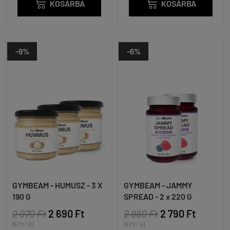

KOSÁRBA

KOSÁRBA
-9%
-6%
GYMBEAM - HUMUSZ - 3 X
GYMBEAM - JAMMY
190 G
SPREAD - 2 x 220 G
2 970 Ft
2 690 Ft
2 980 Ft
2 790 Ft
(5 Ft / G)
(6 Ft / G)