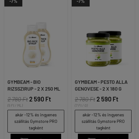
-7%
-7%
GYMBEAM - BIO
GYMBEAM - PESTO ALLA
RIZSSZIRUP - 2 X 250 ML
GENOVESE - 2 X 180 G
2 780 Ft
2 590 Ft
2 780 Ft
2 590 Ft
(5 Ft / ML)
(7 Ft / G)
akár -12% és ingyenes
akár -12% és ingyenes
szállítás Gymstore PRO
szállítás Gymstore PRO
tagként
tagként