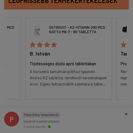
LEGFRISSEBB TERMÉKÉRTÉKELÉSEK
200 MCG
OSTROVIT - K2-VITAMIN 200 MCG
TA
NATTO MK-7 - 90 TABLETTA






B. István
Tamá
an,
Tisztességes dózis apró tablettában
Problé
A korszerű tanulmányokhoz igazodó
Nem zör
dózisú K2 tabletta, rendkívül versenyképes
legolcsó
áron. Egyes felhasználók számára a table...
nem oly
×
Péter Bőny településről
P
Vásárolt a webáruházban
2 órával ezelőtt
