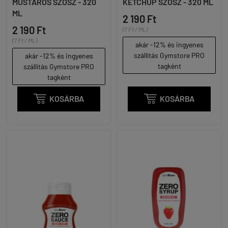
MUSTÁROS SZÓSZ - 320
KETCHUP SZÓSZ - 320 ML
ML
2 190 Ft
2 190 Ft
(7 Ft / ML)
(7 Ft / ML)
akár -12% és ingyenes
szállítás Gymstore PRO
akár -12% és ingyenes
tagként
szállítás Gymstore PRO
tagként

KOSÁRBA

KOSÁRBA