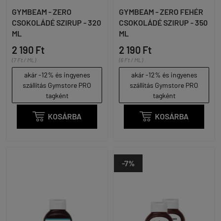
GYMBEAM - ZERO
GYMBEAM - ZERO FEHÉR
CSOKOLÁDÉ SZIRUP - 320
CSOKOLÁDÉ SZIRUP - 350
ML
ML
2 190 Ft
2 190 Ft
(7 Ft / ML)
(6 Ft / ML)
akár -12% és ingyenes
akár -12% és ingyenes
szállítás Gymstore PRO
szállítás Gymstore PRO
tagként
tagként

KOSÁRBA

KOSÁRBA
-7%