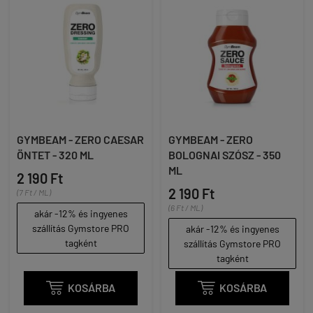
GYMBEAM - ZERO CAESAR
GYMBEAM - ZERO
ÖNTET - 320 ML
BOLOGNAI SZÓSZ - 350
ML
2 190 Ft
2 190 Ft
(7 Ft / ML)
(6 Ft / ML)
akár -12% és ingyenes
szállítás Gymstore PRO
akár -12% és ingyenes
tagként
szállítás Gymstore PRO
tagként

KOSÁRBA

KOSÁRBA