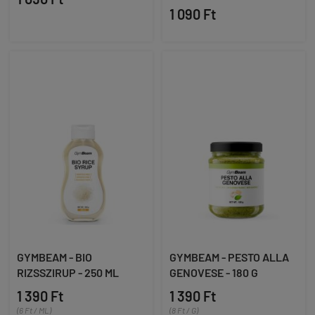
1 090 Ft
GYMBEAM - BIO
GYMBEAM - PESTO ALLA
RIZSSZIRUP - 250 ML
GENOVESE - 180 G
1 390 Ft
1 390 Ft
(6 Ft / ML)
(8 Ft / G)