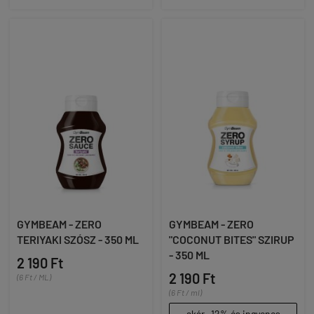
GYMBEAM - ZERO
GYMBEAM - ZERO
TERIYAKI SZÓSZ - 350 ML
"COCONUT BITES" SZIRUP
- 350 ML
2 190 Ft
2 190 Ft
(6 Ft / ML)
(6 Ft / ml)
akár -12% és ingyenes