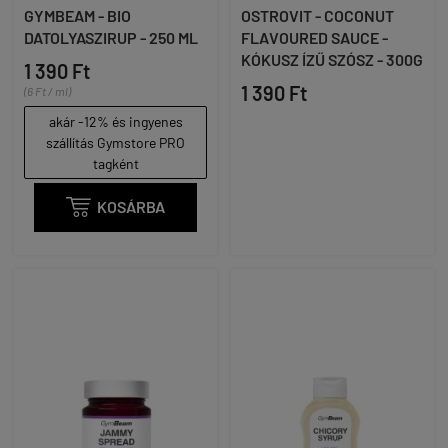
GYMBEAM - BIO
OSTROVIT - COCONUT
DATOLYASZIRUP - 250 ML
FLAVOURED SAUCE -
KÓKUSZ ÍZŰ SZÓSZ - 300G
1 390 Ft
1 390 Ft
(6 Ft / ml)
akár -12% és ingyenes
szállítás Gymstore PRO
tagként

KOSÁRBA