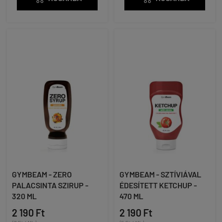
GYMBEAM - ZERO
GYMBEAM - SZTÍVIÁVAL
PALACSINTA SZIRUP -
ÉDESÍTETT KETCHUP -
320 ML
470 ML
2 190 Ft
2 190 Ft