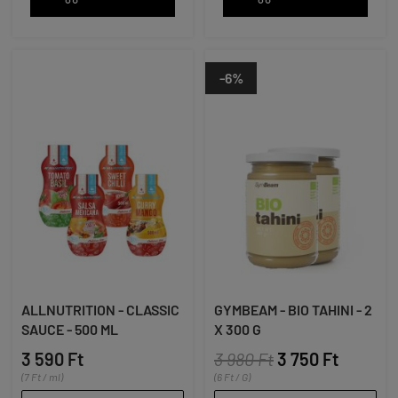
-6%
ALLNUTRITION - CLASSIC
GYMBEAM - BIO TAHINI - 2
SAUCE - 500 ML
X 300 G
3 590 Ft
3 980 Ft
3 750 Ft
(7 Ft / ml)
(6 Ft / G)