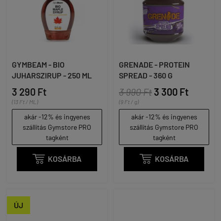
GYMBEAM - BIO
GRENADE - PROTEIN
JUHARSZIRUP - 250 ML
SPREAD - 360 G
3 290 Ft
3 990 Ft
3 300 Ft
(13 Ft / ML)
(9 Ft / g)
akár -12% és ingyenes
akár -12% és ingyenes
szállítás Gymstore PRO
szállítás Gymstore PRO
tagként
tagként

KOSÁRBA

KOSÁRBA
ÚJ