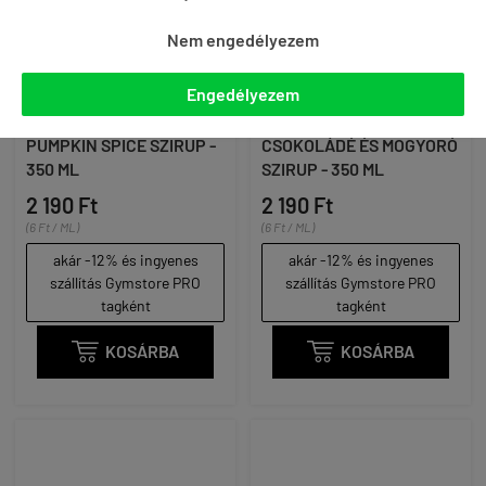
Nem engedélyezem
Engedélyezem
GYMBEAM - ZERO
GYMBEAM - ZERO
PUMPKIN SPICE SZIRUP -
CSOKOLÁDÉ ÉS MOGYORÓ
350 ML
SZIRUP - 350 ML
2 190 Ft
2 190 Ft
(6 Ft / ML)
(6 Ft / ML)
akár -12% és ingyenes
akár -12% és ingyenes
szállítás Gymstore PRO
szállítás Gymstore PRO
tagként
tagként

KOSÁRBA

KOSÁRBA