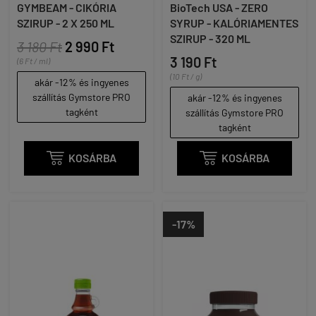
GYMBEAM - CIKÓRIA
BioTech USA - ZERO
SZIRUP - 2 X 250 ML
SYRUP - KALÓRIAMENTES
SZIRUP - 320 ML
3 180 Ft
2 990 Ft
3 190 Ft
(6 Ft / ml)
(10 Ft / g)
akár -12% és ingyenes
szállítás Gymstore PRO
akár -12% és ingyenes
tagként
szállítás Gymstore PRO
tagként

KOSÁRBA

KOSÁRBA
-17%