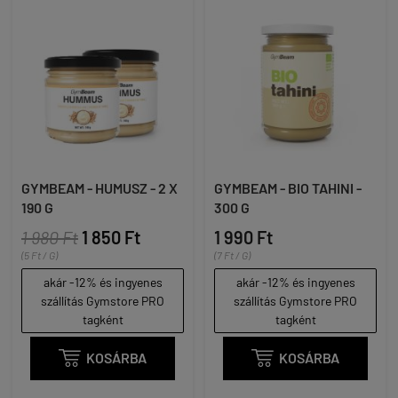
GYMBEAM - HUMUSZ - 2 X
GYMBEAM - BIO TAHINI -
190 G
300 G
1 980 Ft
1 850 Ft
1 990 Ft
(5 Ft / G)
(7 Ft / G)
akár -12% és ingyenes
akár -12% és ingyenes
szállítás Gymstore PRO
szállítás Gymstore PRO
tagként
tagként

KOSÁRBA

KOSÁRBA