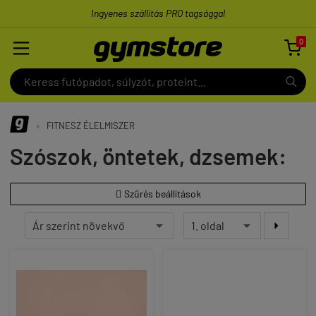
Ingyenes szállítás PRO tagsággal
0

»
FITNESZ ÉLELMISZER
Szószok, öntetek, dzsemek:
Szűrés beállítások

