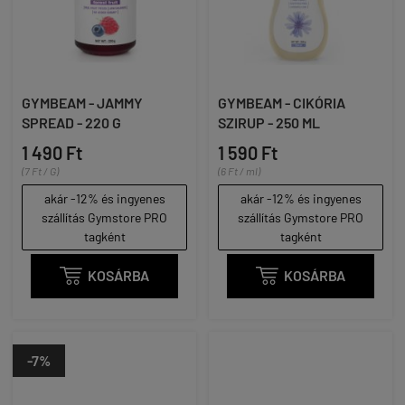
GYMBEAM - JAMMY
GYMBEAM - CIKÓRIA
SPREAD - 220 G
SZIRUP - 250 ML
1 490 Ft
1 590 Ft
(7 Ft / G)
(6 Ft / ml)
akár -12% és ingyenes
akár -12% és ingyenes
szállítás Gymstore PRO
szállítás Gymstore PRO
tagként
tagként

KOSÁRBA

KOSÁRBA
-7%