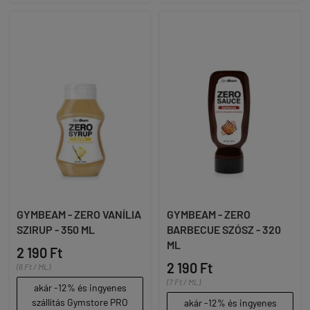
GYMBEAM - ZERO VANÍLIA
GYMBEAM - ZERO
SZIRUP - 350 ML
BARBECUE SZÓSZ - 320
ML
2 190 Ft
2 190 Ft
(6 Ft / ML)
(7 Ft / ML)
akár -12% és ingyenes
szállítás Gymstore PRO
akár -12% és ingyenes