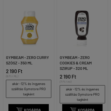
GYMBEAM - ZERO CURRY
GYMBEAM - ZERO
SZÓSZ - 350 ML
COOKIES & CREAM
SZIRUP - 320 ML
2 190 Ft
2 190 Ft
(6 Ft / ML)
(7 Ft / ml)
akár -12% és ingyenes
szállítás Gymstore PRO
akár -12% és ingyenes
tagként
szállítás Gymstore PRO
tagként

KOSÁRBA

KOSÁRBA