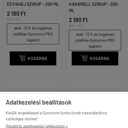
ÉS FAHÉJ SZIRUP - 350 ML
KARAMELL SZIRUP - 350
ML
2 190 Ft
2 190 Ft
(6 Ft / ML)
(6 Ft / ML)
akár -12% és ingyenes
szállítás Gymstore PRO
akár -12% és ingyenes
tagként
szállítás Gymstore PRO
tagként

KOSÁRBA

KOSÁRBA
Adatkezelési beállítások
Kérjük engedélyezd a Gymstore funkcióinak használatához
szükséges sütiket!
Részletes adatkezelési tájékoztató »