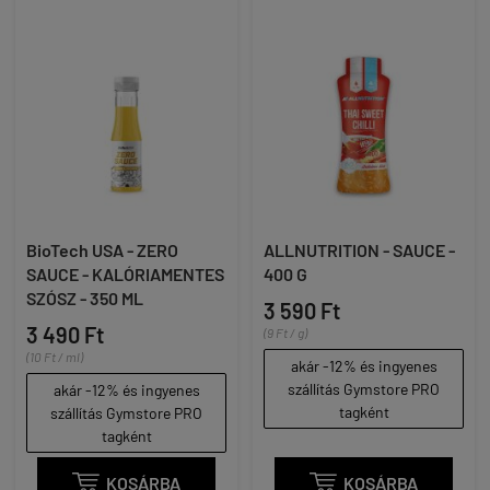
BioTech USA - ZERO
ALLNUTRITION - SAUCE -
SAUCE - KALÓRIAMENTES
400 G
SZÓSZ - 350 ML
3 590 Ft
3 490 Ft
(9 Ft / g)
(10 Ft / ml)
akár -12% és ingyenes
szállítás Gymstore PRO
akár -12% és ingyenes
tagként
szállítás Gymstore PRO
tagként

KOSÁRBA

KOSÁRBA