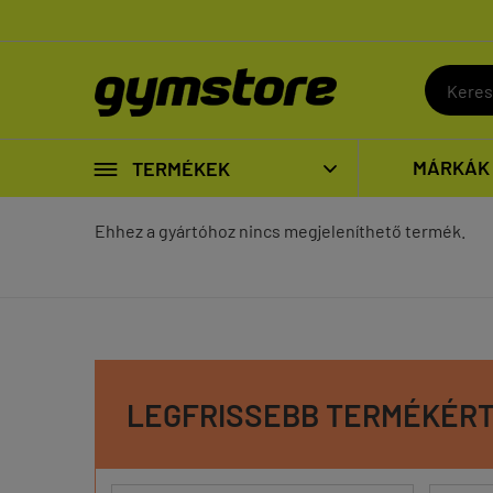

MÁRKÁK
TERMÉKEK

Ehhez a gyártóhoz nincs megjeleníthető termék.
LEGFRISSEBB TERMÉKÉR