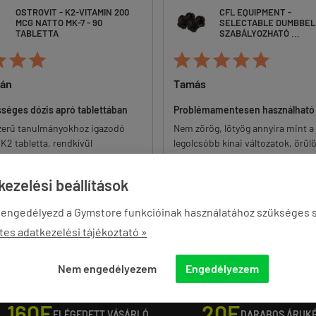
OSTROVIT - K2-VITAMIN 200
CFL EQUIPMENT -
MCG NATTO MK-7 - 90
SELECTABLE DUMBBELL
TABLETTA
SZABÁLYOZHATÓ ...








ván
Tamás
sséges dózis apró tablettában
Problémamentesen használható
zerű tanulmányokhoz igazodó
Nem zörög, lötyög annyira mint a
K2 tabletta, rendkívül
legolcsóbb kínai változatok, örül
yképes áron. Egyes felhasználók
nem olyat vettem. Nekem 5 csilla
 a table...
ezelési beállítások
 engedélyezd a Gymstore funkcióinak használatához szükséges s
tes adatkezelési tájékoztató »
Nem engedélyezem
Engedélyezem
160E
20E
ELÉGEDETT VÁSÁRLÓ
DARABOS ÁRUK