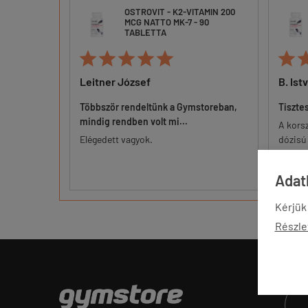
9
OSTROVIT - K2-VITAMIN 200
MCG NATTO MK-7 - 90
RNA
TABLETTA






Leitner József
B. Ist
Többször rendeltünk a Gymstoreban,
Tiszte
mindig rendben volt mi...
am mire alul
A kors
kadt a bőr.
Elégedett vagyok.
dózisú 
keszty...
versen
számára
Adatk
Kérjük
Részle