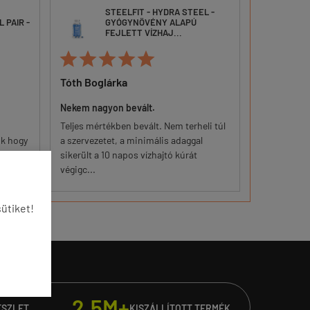
STEELFIT - HYDRA STEEL -
 PAIR -
GYÓGYNÖVÉNY ALAPÚ
B
FEJLETT VÍZHAJ...







Tóth Boglárka
Makkai Ist
Nekem nagyon bevált.
Érezhető vál
Teljes mértékben bevált. Nem terheli túl
Keményebb 
ök hogy
a szervezetet, a minimális adaggal
fejlődés. + 
gos.
sikerült a 10 napos vízhajtó kúrát
második hét
végigc...
ütiket!
2.5M+
ÉSZLET
KISZÁLLÍTOTT TERMÉK