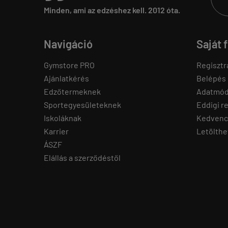
Minden, ami az edzéshez kell. 2012 óta.
Navigáció
Saját 
Gymstore PRO
Regisztr
Ajánlatkérés
Belépés
Edzőtermeknek
Adatmód
Sportegyesületeknek
Eddigi r
Iskoláknak
Kedvenc
Karrier
Letölthe
ÁSZF
Elállás a szerződéstől