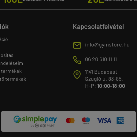
fiók
Kapcsolatfelvétel
áció
E
info@gymstore.hu
osítás
M
06 20 610 11 11
endeléseim
 termékek
1141 Budapest,
T
Szugló u. 83-85.
tő termékek
H-P:
10:00-18:00