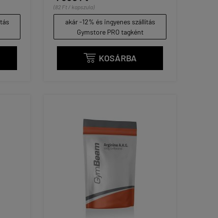
(82 Ft / kapszula)
ítás
akár -12% és ingyenes szállítás
Gymstore PRO tagként
KOSÁRBA
