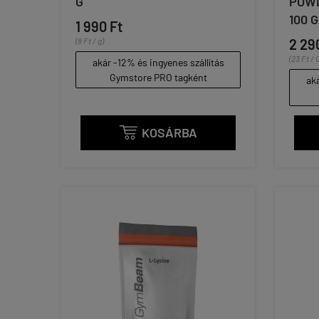
G
POWD
100 G
1 990 Ft
(8 Ft / g)
2 29
(23 Ft / 
akár -12% és ingyenes szállítás
Gymstore PRO tagként
aká
KOSÁRBA
