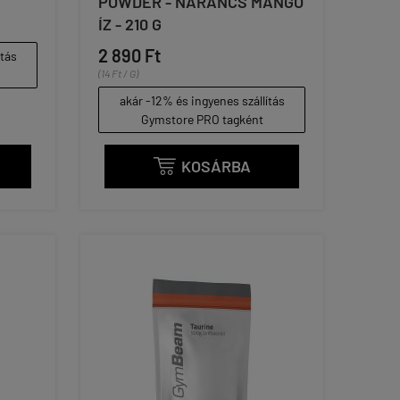
POWDER - NARANCS MANGÓ
ÍZ - 210 G
2 890 Ft
ítás
(14 Ft / G)
akár -12% és ingyenes szállítás
Gymstore PRO tagként
KOSÁRBA
