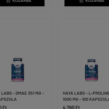
KOSÁRBA
KOSÁRBA


 LABS - DMAE 351 MG -
HAYA LABS - L-PROLIN
APSZULA
1000 MG - 100 KAPSZUL
0 Ft
4 790 Ft