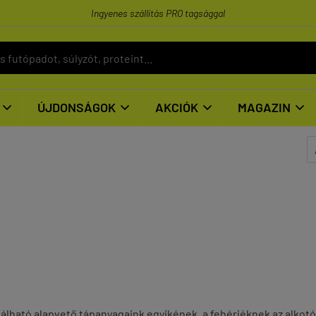
Ingyenes szállítás PRO tagsággal
ÚJDONSÁGOK
AKCIÓK
MAGAZIN




lható alapvető tápanyagaink egyikének, a fehérjéknek az alkot