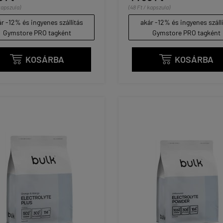
kapszula)
(48 Ft / kapszula)
r -12% és ingyenes szállítás
akár -12% és ingyenes száll
Gymstore PRO tagként
Gymstore PRO tagként
KOSÁRBA
KOSÁRBA

