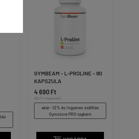
GYMBEAM - L-PROLINE - 90
KAPSZULA
4 690 Ft
(52 Ft / kapszula)
akár -12% és ingyenes szállítás
Gymstore PRO tagként
ítás