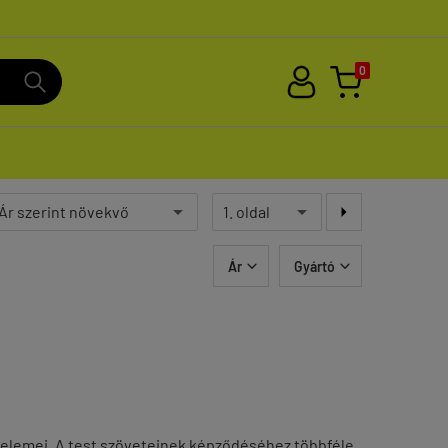
0

Ár
Gyártó


óelemei. A test szöveteinek képződéséhez többféle