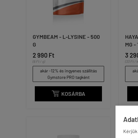
GYMBEAM - L-LYSINE - 500
HAYA
G
MG -
2 990 Ft
3 29
(6 Ft / g)
(33 Ft / 
akár -12% és ingyenes szállítás
aká
Gymstore PRO tagként
KOSÁRBA

Adatk
Kérjük