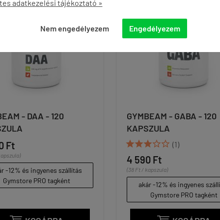
tes adatkezelési tájékoztató »
Nem engedélyezem
Engedélyezem
EAM - DAA - 120
GYMBEAM - GABA - 120
SZULA
KAPSZULA





0 Ft
(1)
kapszula)
4 590 Ft
r -12% és ingyenes szállítás
(38 Ft / kapszula)
Gymstore PRO tagként
akár -12% és ingyenes száll
Gymstore PRO tagként