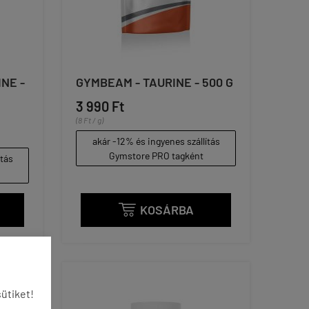
NE -
GYMBEAM - TAURINE - 500 G
3 990 Ft
(8 Ft / g)
akár -12% és ingyenes szállítás
Gymstore PRO tagként
ítás
KOSÁRBA

ütiket!