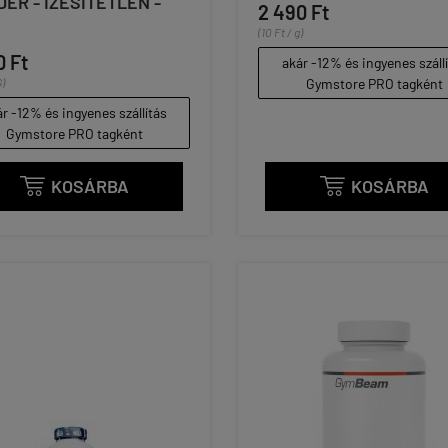
ER - ÍZESÍTETLEN -
2 490 Ft
(10 Ft / g)
0 Ft
akár -12% és ingyenes száll
G)
Gymstore PRO tagként
r -12% és ingyenes szállítás
Gymstore PRO tagként
KOSÁRBA
KOSÁRBA

