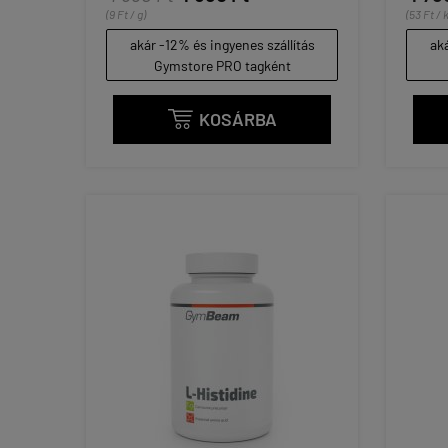
(9 Ft / g)
(53 Ft / 
akár -12% és ingyenes szállítás
aká
Gymstore PRO tagként
KOSÁRBA
