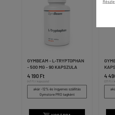
Részle
GYMBEAM - L-TRYPTOPHAN
GYMB
- 500 MG - 90 KAPSZULA
KAP
4 190 Ft
4 49
(47 Ft / kapszula)
(37 Ft / 
akár -12% és ingyenes szállítás
aká
Gymstore PRO tagként