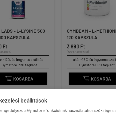
 LABS - L-LYSINE 500
GYMBEAM - L-METHIONI
 100 KAPSZULA
120 KAPSZULA
0 Ft
3 890 Ft
kapszula)
(32 Ft / kapszula)
r -12% és ingyenes szállítás
akár -12% és ingyenes száll
Gymstore PRO tagként
Gymstore PRO tagként
KOSÁRBA
KOSÁRBA


ezelési beállítások
 engedélyezd a Gymstore funkcióinak használatához szükséges s