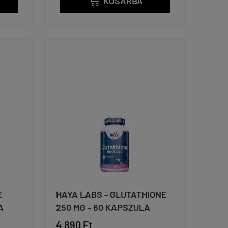
KOSÁRBA

E
HAYA LABS - GLUTATHIONE
A
250 MG - 60 KAPSZULA
4 890 Ft