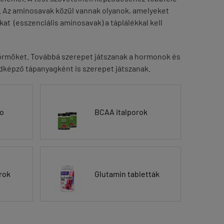
. Az aminosavak közül vannak olyanok, amelyeket
at (esszenciális aminosavak) a táplálékkal kell
 a körmöket. Továbbá szerepet játszanak a hormonok és
idképző tápanyagként is szerepet játszanak.
no
BCAA italporok
rok
Glutamin tabletták