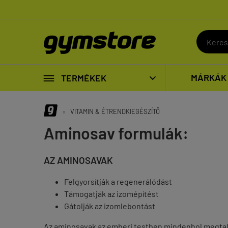

MÁRKÁK
TERMÉKEK

»
VITAMIN & ÉTRENDKIEGÉSZÍTŐ
Aminosav formulák:
AZ AMINOSAVAK
Felgyorsítják a regenerálódást
Támogatják az izomépítést
Gátolják az izomlebontást
Az aminosavak az emberi testben mindenhol megtalá