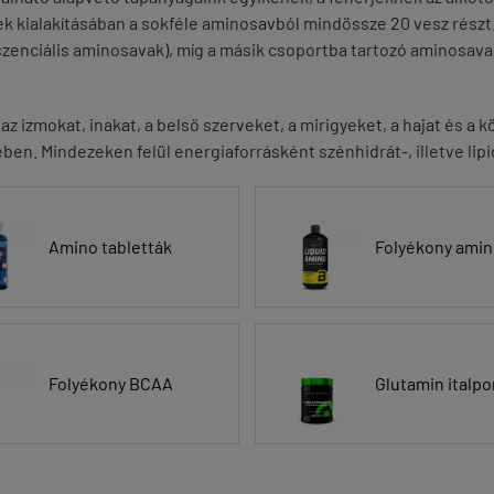
k kialakításában a sokféle aminosavból mindössze 20 vesz részt
zenciális aminosavak), míg a másik csoportba tartozó aminosavak
 az izmokat, inakat, a belső szerveket, a mirigyeket, a hajat és
en. Mindezeken felül energiaforrásként szénhidrát-, illetve lip
Amino tabletták
Folyékony ami
Folyékony BCAA
Glutamin italpo