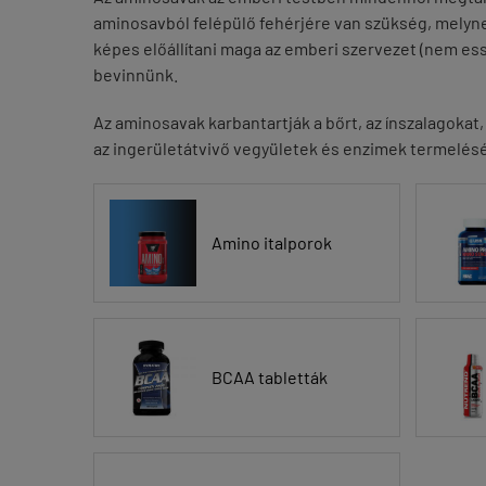
aminosavból felépülő fehérjére van szükség, melyne
képes előállítani maga az emberi szervezet (nem ess
bevinnünk.
Az aminosavak karbantartják a bőrt, az ínszalagokat,
az ingerületátvivő vegyületek és enzimek termeléséb
Amino italporok
BCAA tabletták