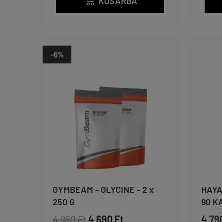
KOSÁRBA

-6%
GYMBEAM - GLYCINE - 2 x
HAYA
250 G
90 K
4 980 Ft
4 690 Ft
4 79