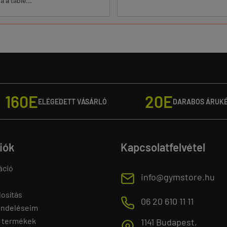
 a table...
160E
20E
ELÉGEDETT VÁSÁRLÓ
DARABOS ÁRUK
fiók
Kapcsolatfelvétel
áció
E
info@gymstore.hu
osítás
M
06 20 610 11 11
endeléseim
 termékek
1141 Budapest,
T