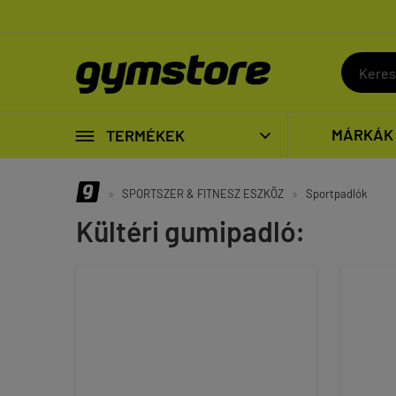

MÁRKÁK
TERMÉKEK

»
SPORTSZER & FITNESZ ESZKÖZ
»
Sportpadlók
Kültéri gumipadló: