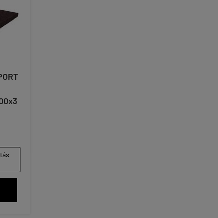
PORT
00x3
ítás