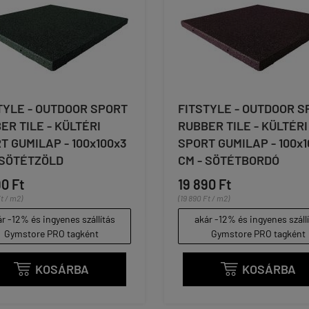
TYLE - OUTDOOR SPORT
FITSTYLE - OUTDOOR S
ER TILE - KÜLTÉRI
RUBBER TILE - KÜLTÉRI
T GUMILAP - 100x100x3
SPORT GUMILAP - 100x1
 SÖTÉTZÖLD
CM - SÖTÉTBORDÓ
90 Ft
19 890 Ft
Ft / m2)
(19 890 Ft / m2)
r -12% és ingyenes szállítás
akár -12% és ingyenes száll
Gymstore PRO tagként
Gymstore PRO tagként
KOSÁRBA
KOSÁRBA

