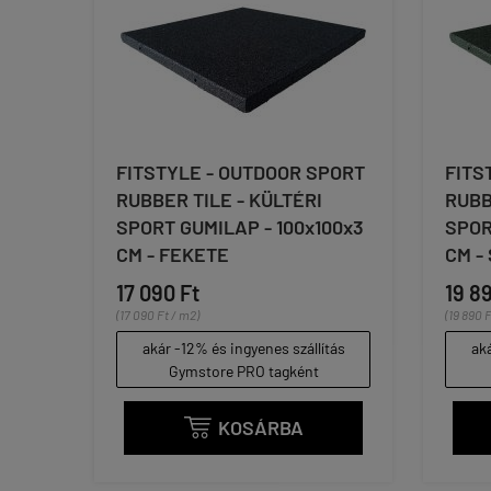
FITSTYLE - OUTDOOR SPORT
FITS
RUBBER TILE - KÜLTÉRI
RUBB
SPORT GUMILAP - 100x100x3
SPOR
CM - FEKETE
CM -
17 090 Ft
19 8
(17 090 Ft / m2)
(19 890 
akár -12% és ingyenes szállítás
aká
Gymstore PRO tagként
KOSÁRBA
