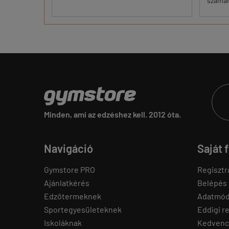
számára
Minden, ami az edzéshez kell. 2012 óta.
Navigáció
Saját 
Gymstore PRO
Regisztr
Ajánlatkérés
Belépés
Edzőtermeknek
Adatmód
Sportegyesületeknek
Eddigi r
Iskoláknak
Kedvenc