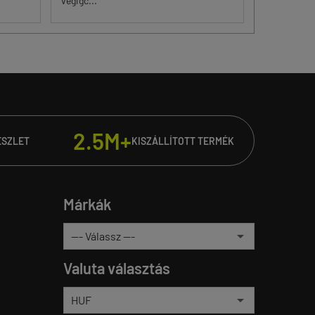
végigc...
2.5M+
ÉSZLET
KISZÁLLÍTOTT TERMÉK
Márkák
Valuta választás