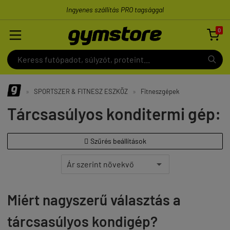
Ingyenes szállítás PRO tagsággal
0

»
SPORTSZER & FITNESZ ESZKÖZ
»
Fitneszgépek
Tárcsasúlyos konditermi gép:
Szűrés beállítások

Miért nagyszerű választás a
tárcsasúlyos kondigép?