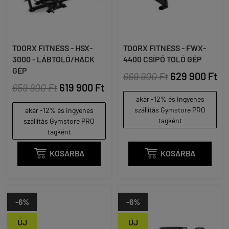
TOORX FITNESS - HSX-
TOORX FITNESS - FWX-
3000 - LÁBTOLÓ/HACK
4400 CSÍPŐ TOLÓ GÉP
GÉP
669 900 Ft
629 900 Ft
659 900 Ft
619 900 Ft
akár -12% és ingyenes
szállítás Gymstore PRO
akár -12% és ingyenes
tagként
szállítás Gymstore PRO
tagként

KOSÁRBA

KOSÁRBA
-6%
-6%
ÚJ
ÚJ