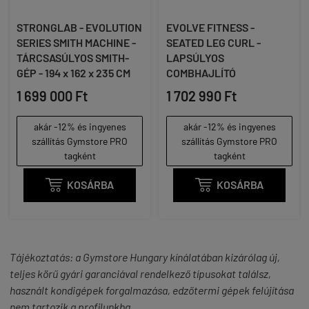
STRONGLAB - EVOLUTION
EVOLVE FITNESS -
SERIES SMITH MACHINE -
SEATED LEG CURL -
TÁRCSASÚLYOS SMITH-
LAPSÚLYOS
GÉP - 194 x 162 x 235 CM
COMBHAJLÍTÓ
1 699 000 Ft
1 702 990 Ft
akár -12% és ingyenes
akár -12% és ingyenes
szállítás Gymstore PRO
szállítás Gymstore PRO
tagként
tagként

KOSÁRBA

KOSÁRBA
I
Tájékoztatás: a Gymstore Hungary kínálatában kizárólag új,
teljes körű gyári garanciával rendelkező típusokat találsz,
használt kondigépek forgalmazása, edzőtermi gépek felújítása
nem tartozik a profilunkba.