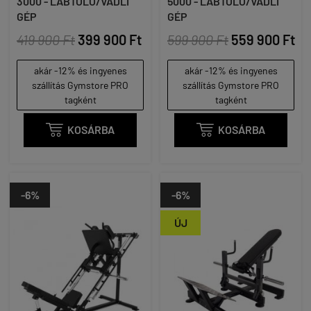
3000 - LÁBTOLÓ/VÁDLI
5000 - LÁBTOLÓ/VÁDLI
GÉP
GÉP
419 900 Ft
399 900 Ft
599 900 Ft
559 900 Ft
akár -12% és ingyenes
akár -12% és ingyenes
szállítás Gymstore PRO
szállítás Gymstore PRO
tagként
tagként

KOSÁRBA

KOSÁRBA
-6%
-6%
ÚJ