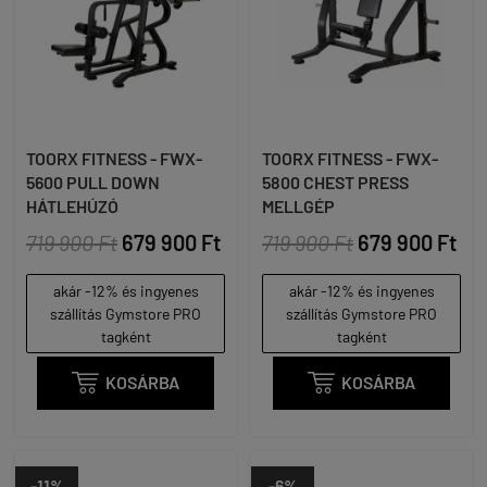
TOORX FITNESS - FWX-
TOORX FITNESS - FWX-
5600 PULL DOWN
5800 CHEST PRESS
HÁTLEHÚZÓ
MELLGÉP
719 900 Ft
679 900 Ft
719 900 Ft
679 900 Ft
akár -12% és ingyenes
akár -12% és ingyenes
szállítás Gymstore PRO
szállítás Gymstore PRO
tagként
tagként

KOSÁRBA

KOSÁRBA
-11%
-6%