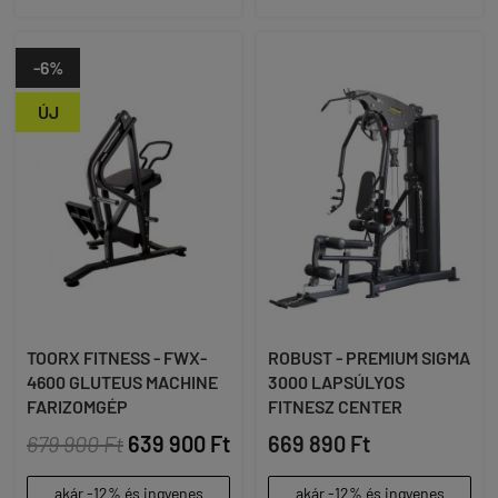
-6%
ÚJ
TOORX FITNESS - FWX-
ROBUST - PREMIUM SIGMA
4600 GLUTEUS MACHINE
3000 LAPSÚLYOS
FARIZOMGÉP
FITNESZ CENTER
679 900 Ft
639 900 Ft
669 890 Ft
akár -12% és ingyenes
akár -12% és ingyenes