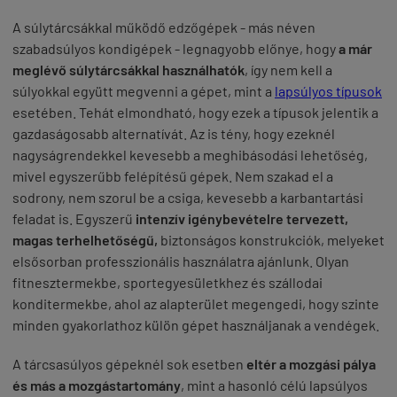
A súlytárcsákkal működő edzőgépek - más néven
szabadsúlyos kondigépek - legnagyobb előnye, hogy
a már
meglévő súlytárcsákkal használhatók
, így nem kell a
súlyokkal együtt megvenni a gépet, mint a
lapsúlyos típusok
esetében. Tehát elmondható, hogy ezek a típusok jelentik a
gazdaságosabb alternatívát. Az is tény, hogy ezeknél
nagyságrendekkel kevesebb a meghibásodási lehetőség,
mivel egyszerűbb felépítésű gépek. Nem szakad el a
sodrony, nem szorul be a csiga, kevesebb a karbantartási
feladat is. Egyszerű
intenzív igénybevételre tervezett,
magas terhelhetőségű,
biztonságos konstrukciók, melyeket
elsősorban professzionális használatra ajánlunk. Olyan
fitnesztermekbe, sportegyesületkhez és szállodai
konditermekbe, ahol az alapterület megengedi, hogy szinte
minden gyakorlathoz külön gépet használjanak a vendégek.
A tárcsasúlyos gépeknél sok esetben
eltér a mozgási pálya
és más a mozgástartomány
, mint a hasonló célú lapsúlyos