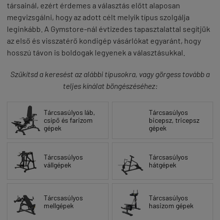
társainál, ezért érdemes a választás előtt alaposan
megvizsgálni, hogy az adott célt melyik típus szolgálja
leginkább. A Gymstore-nál évtizedes tapasztalattal segítjük
az első és visszatérő kondigép vásárlókat egyaránt, hogy
hosszú távon is boldogak legyenek a választásukkal.
Szűkítsd a keresést az alábbi típusokra, vagy görgess tovább a
teljes kínálat böngészéséhez:
Tárcsasúlyos láb,
Tárcsasúlyos
csípő és farizom
bicepsz, tricepsz
gépek
gépek
Tárcsasúlyos
Tárcsasúlyos
vállgépek
hátgépek
Tárcsasúlyos
Tárcsasúlyos
mellgépek
hasizom gépek