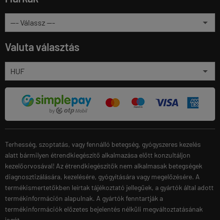
Valuta választás
Terhesség, szoptatás, vagy fennálló betegség, gyógyszeres kezelés
alatt bármilyen étrendkiegészítő alkalmazása előtt konzultáljon
kezelőorvosával! Az étrendkiegészítők nem alkalmasak betegségek
diagnosztizálására, kezelésére, gyógyítására vagy megelőzésére. A
termékismertetőkben leírtak tájékoztató jellegűek, a gyártók által adott
termékinformáción alapulnak. A gyártók fenntartják a
termékinformációk előzetes bejelentés nélküli megváltoztatásának
jogát.