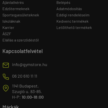
Ajánlatkérés
Belépés
Edzőtermeknek
Adatmódosítás
Sportegyesületeknek
Eddigi rendeléseim
Iskoláknak
Kedvenc termékek
Karrier
Letölthető termékek
ÁSZF
Elállás a szerződéstől
Kapcsolatfelvétel
E
info@gymstore.hu
M
06 20 610 11 11
1141 Budapest,
T
Szugló u. 83-85.
H-P:
10:00-18:00
Márkák