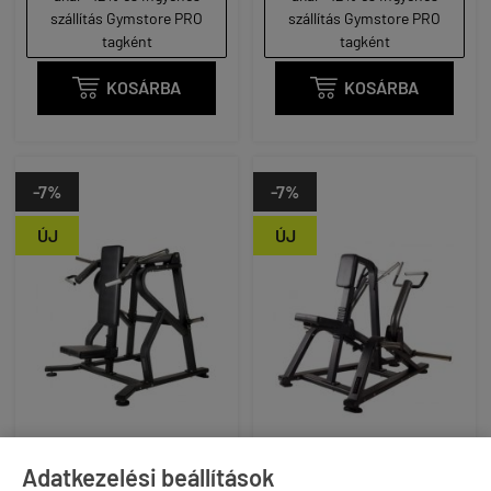
szállítás Gymstore PRO
szállítás Gymstore PRO
tagként
tagként

KOSÁRBA

KOSÁRBA
-7%
-7%
ÚJ
ÚJ
Adatkezelési beállítások
TOORX FITNESS - FWX-
TOORX FITNESS - FWX