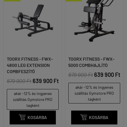
TOORX FITNESS - FWX-
TOORX FITNESS - FWX-
4800 LEG EXTENSION
5000 COMBHAJLÍTÓ
COMBFESZÍTŐ
679 900 Ft
639 900 Ft
679 900 Ft
639 900 Ft
akár -12% és ingyenes
szállítás Gymstore PRO
akár -12% és ingyenes
tagként
szállítás Gymstore PRO
tagként

KOSÁRBA

KOSÁRBA