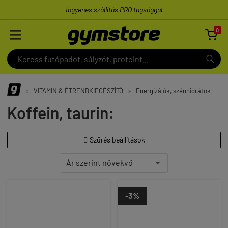
Ingyenes szállítás PRO tagsággal
0

»
VITAMIN & ÉTRENDKIEGÉSZÍTŐ
»
Energizálók, szénhidrátok
Koffein, taurin:
Szűrés beállítások

-3%