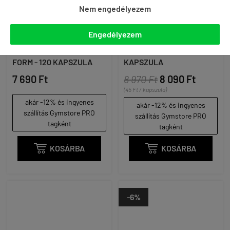
Nem engedélyezem
Engedélyezem
NUTREND - TAURINE -
GYMBEAM - TRIPLE
PURE FREE CRYSTALLINE
CAFFEINE - 3 x 60
FORM - 120 KAPSZULA
KAPSZULA
7 690 Ft
8 970 Ft
8 090 Ft
(45 Ft / kapszula)
akár -12% és ingyenes
akár -12% és ingyenes
szállítás Gymstore PRO
szállítás Gymstore PRO
tagként
tagként

KOSÁRBA

KOSÁRBA
-6%