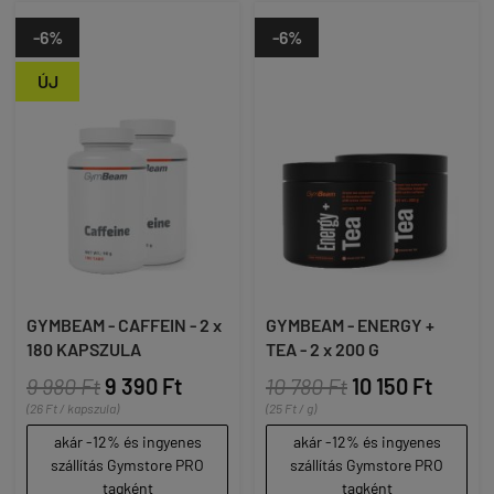
-6%
-6%
ÚJ
GYMBEAM - CAFFEIN - 2 x
GYMBEAM - ENERGY +
180 KAPSZULA
TEA - 2 x 200 G
9 980 Ft
9 390 Ft
10 780 Ft
10 150 Ft
(26 Ft / kapszula)
(25 Ft / g)
akár -12% és ingyenes
akár -12% és ingyenes
szállítás Gymstore PRO
szállítás Gymstore PRO
tagként
tagként