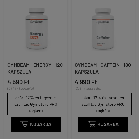
GYMBEAM - ENERGY - 120
GYMBEAM - CAFFEIN - 180
KAPSZULA
KAPSZULA
4 590 Ft
4 990 Ft
(38 Ft / kapszula)
(28 Ft / kapszula)
akár -12% és ingyenes
akár -12% és ingyenes
szállítás Gymstore PRO
szállítás Gymstore PRO
tagként
tagként

KOSÁRBA

KOSÁRBA