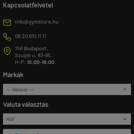
Kapcsolatfelvétel
E
info@gymstore.hu
M
06 20 610 11 11
1141 Budapest,
T
Szugló u. 83-85.
H-P:
10:00-18:00
Márkák
Valuta választás