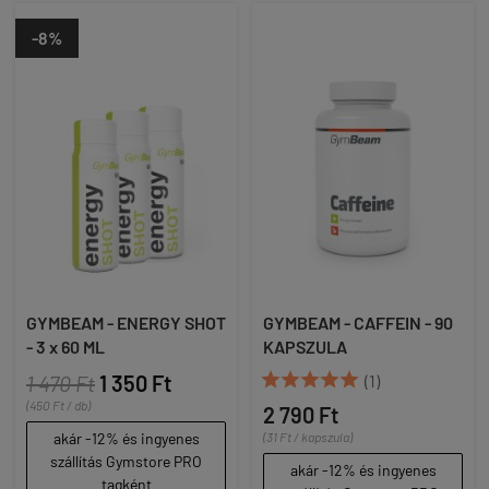
-8%
GYMBEAM - ENERGY SHOT
GYMBEAM - CAFFEIN - 90
- 3 x 60 ML
KAPSZULA





1 470 Ft
1 350 Ft
(1)
(450 Ft / db)
2 790 Ft
akár -12% és ingyenes
(31 Ft / kapszula)
szállítás Gymstore PRO
akár -12% és ingyenes
tagként