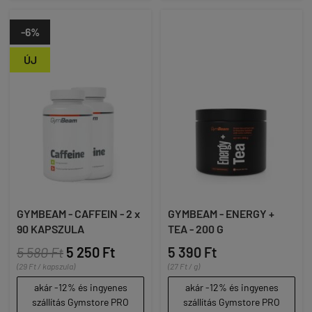
-6%
ÚJ
GYMBEAM - CAFFEIN - 2 x
GYMBEAM - ENERGY +
90 KAPSZULA
TEA - 200 G
5 580 Ft
5 250 Ft
5 390 Ft
(29 Ft / kapszula)
(27 Ft / g)
akár -12% és ingyenes
akár -12% és ingyenes
szállítás Gymstore PRO
szállítás Gymstore PRO