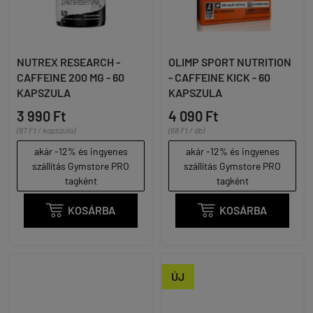
NUTREX RESEARCH -
OLIMP SPORT NUTRITION
CAFFEINE 200 MG - 60
- CAFFEINE KICK - 60
KAPSZULA
KAPSZULA
3 990 Ft
4 090 Ft
(67 Ft / kapszula)
(68 Ft / db)
akár -12% és ingyenes
akár -12% és ingyenes
szállítás Gymstore PRO
szállítás Gymstore PRO
tagként
tagként

KOSÁRBA

KOSÁRBA
ÚJ