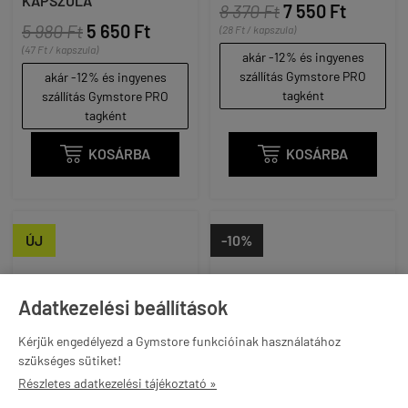
KAPSZULA
8 370 Ft
7 550 Ft
5 980 Ft
5 650 Ft
(28 Ft / kapszula)
(47 Ft / kapszula)
akár -12% és ingyenes
szállítás Gymstore PRO
akár -12% és ingyenes
tagként
szállítás Gymstore PRO
tagként

KOSÁRBA

KOSÁRBA
ÚJ
-10%
Adatkezelési beállítások
Kérjük engedélyezd a Gymstore funkcióinak használatához
szükséges sütiket!
Részletes adatkezelési tájékoztató »