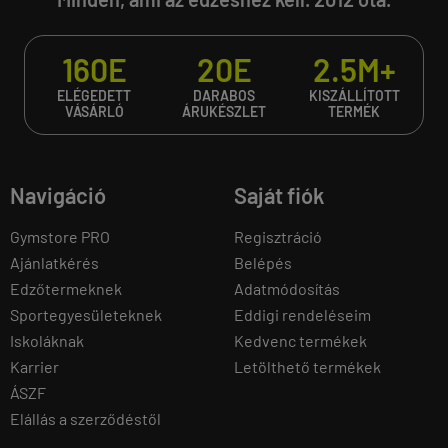
160E
20E
2.5M+
ELÉGEDETT
DARABOS
KISZÁLLÍTOTT
VÁSÁRLÓ
ÁRUKÉSZLET
TERMÉK
Navigáció
Saját fiók
Gymstore PRO
Regisztráció
Ajánlatkérés
Belépés
Edzőtermeknek
Adatmódosítás
Sportegyesületeknek
Eddigi rendeléseim
Iskoláknak
Kedvenc termékek
Karrier
Letölthető termékek
ÁSZF
Elállás a szerződéstől