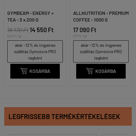
GYMBEAM - ENERGY +
ALLNUTRITION - PREMIUM
TEA - 3 x 200 G
COFFEE - 1000 G
16 170 Ft
14 550 Ft
17 090 Ft
(24 Ft / g)
(17 Ft / g)
akár -12% és ingyenes
akár -12% és ingyenes
szállítás Gymstore PRO
szállítás Gymstore PRO
tagként
tagként

KOSÁRBA

KOSÁRBA
LEGFRISSEBB TERMÉKÉRTÉKELÉSEK