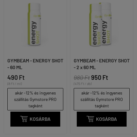
GYMBEAM - ENERGY SHOT
GYMBEAM - ENERGY SHOT
- 60 ML
- 2 x 60 ML
490 Ft
980 Ft
950 Ft
(8 Ft / ml)
(475 Ft / db)
akár -12% és ingyenes
akár -12% és ingyenes
szállítás Gymstore PRO
szállítás Gymstore PRO
tagként
tagként

KOSÁRBA

KOSÁRBA