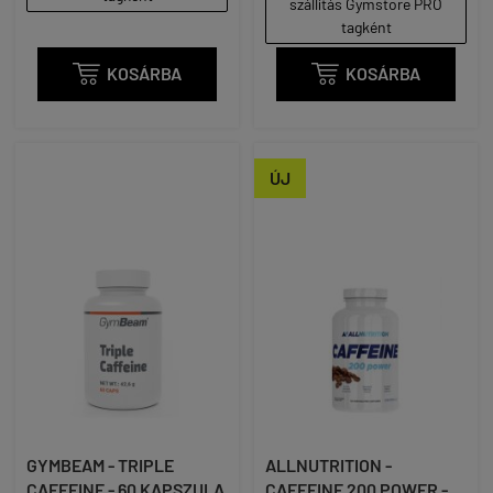
szállítás Gymstore PRO
tagként

KOSÁRBA

KOSÁRBA
ÚJ
GYMBEAM - TRIPLE
ALLNUTRITION -
CAFFEINE - 60 KAPSZULA
CAFFEINE 200 POWER -