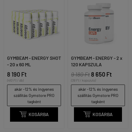
GYMBEAM - ENERGY SHOT
GYMBEAM - ENERGY - 2 x
- 20 x 60 ML
120 KAPSZULA
8 190 Ft
9 180 Ft
8 650 Ft
(410 Ft / db)
(36 Ft / kapszula)
akár -12% és ingyenes
akár -12% és ingyenes
szállítás Gymstore PRO
szállítás Gymstore PRO
tagként
tagként

KOSÁRBA

KOSÁRBA