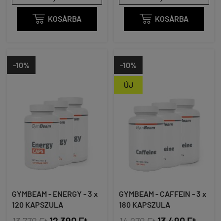

KOSÁRBA

KOSÁRBA
-10%
-10%
ÚJ
GYMBEAM - ENERGY - 3 x
GYMBEAM - CAFFEIN - 3 x
120 KAPSZULA
180 KAPSZULA
13 770 Ft
12 390 Ft
14 970 Ft
13 490 Ft