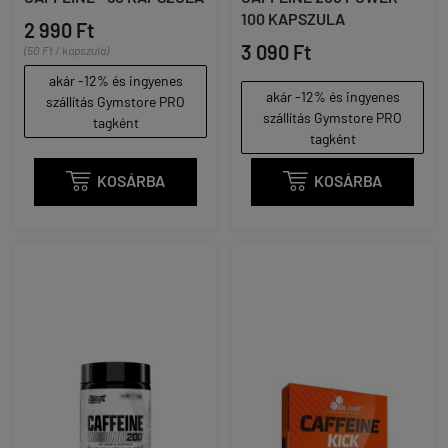
100 KAPSZULA
2 990 Ft
3 090 Ft
(50 Ft / kapszula)
akár -12% és ingyenes
akár -12% és ingyenes
szállítás Gymstore PRO
szállítás Gymstore PRO
tagként
tagként

KOSÁRBA

KOSÁRBA