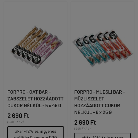
FORPRO - OAT BAR -
FORPRO - MUESLI BAR -
ZABSZELET HOZZÁADOTT
MÜZLISZELET
CUKOR NÉLKÜL - 5 x 45 G
HOZZÁADOTT CUKOR
NÉLKÜL - 6 x 25 G
2 690 Ft
2 690 Ft
(538 Ft / x)
(448 Ft / x)
akár -12% és ingyenes
szállítás Gymstore PRO
akár -12% és ingyenes