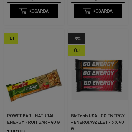

KOSÁRBA

KOSÁRBA
ÚJ
-6%
ÚJ
POWERBAR - NATURAL
BioTech USA - GO ENERGY
ENERGY FRUIT BAR - 40 G
- ENERGIASZELET - 3 X 40
G
1 190 Ft