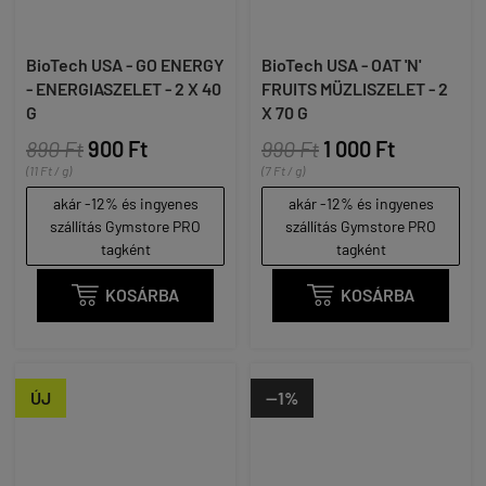
BioTech USA - GO ENERGY
BioTech USA - OAT 'N'
- ENERGIASZELET - 2 X 40
FRUITS MÜZLISZELET - 2
G
X 70 G
890 Ft
900 Ft
990 Ft
1 000 Ft
(11 Ft / g)
(7 Ft / g)
akár -12% és ingyenes
akár -12% és ingyenes
szállítás Gymstore PRO
szállítás Gymstore PRO
tagként
tagként

KOSÁRBA

KOSÁRBA
ÚJ
--1%