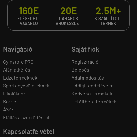
160E
20E
2.5M+
ELÉGEDETT
DARABOS
KISZÁLLÍTOTT
VÁSÁRLÓ
ÁRUKÉSZLET
TERMÉK
Navigáció
Saját fiók
Gymstore PRO
Regisztráció
Ajánlatkérés
Belépés
Edzőtermeknek
Adatmódosítás
Sportegyesületeknek
Eddigi rendeléseim
Iskoláknak
Kedvenc termékek
Karrier
Letölthető termékek
ÁSZF
Elállás a szerződéstől
Kapcsolatfelvétel