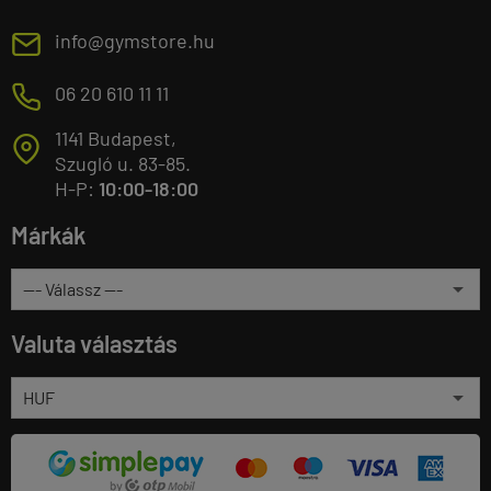
E
info@gymstore.hu
M
06 20 610 11 11
1141 Budapest,
T
Szugló u. 83-85.
H-P:
10:00-18:00
Márkák
Valuta választás