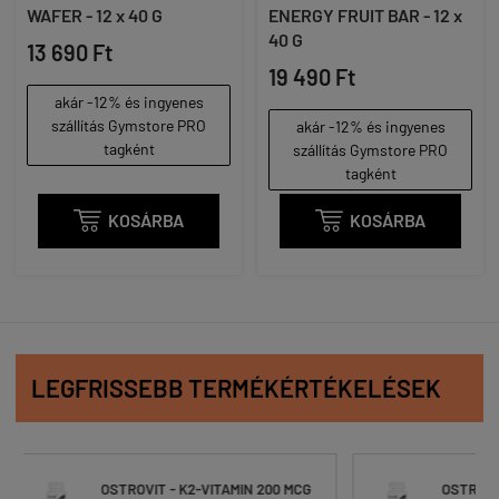
WAFER - 12 x 40 G
ENERGY FRUIT BAR - 12 x
40 G
13 690 Ft
19 490 Ft
akár -12% és ingyenes
szállítás Gymstore PRO
akár -12% és ingyenes
tagként
szállítás Gymstore PRO
tagként

KOSÁRBA

KOSÁRBA
LEGFRISSEBB TERMÉKÉRTÉKELÉSEK
 200 MCG
OSTROVIT - K2-VITAMIN 200 MCG