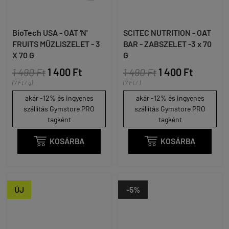
BioTech USA - OAT 'N'
SCITEC NUTRITION - OAT
FRUITS MÜZLISZELET - 3
BAR - ZABSZELET -3 x 70
X 70 G
G
1 490 Ft
1 400 Ft
1 490 Ft
1 400 Ft
(7 Ft / g)
(7 Ft / )
akár -12% és ingyenes
akár -12% és ingyenes
szállítás Gymstore PRO
szállítás Gymstore PRO
tagként
tagként

KOSÁRBA

KOSÁRBA
ÚJ
-5%