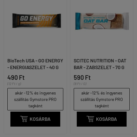
BioTech USA - GO ENERGY
SCITEC NUTRITION - OAT
- ENERGIASZELET - 40 G
BAR - ZABSZELET - 70 G
490 Ft
590 Ft
(12 Ft / g)
(8 Ft / G)
akár -12% és ingyenes
akár -12% és ingyenes
szállítás Gymstore PRO
szállítás Gymstore PRO
tagként
tagként

KOSÁRBA

KOSÁRBA