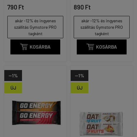
790 Ft
890 Ft
akár -12% és ingyenes
akár -12% és ingyenes
szállítás Gymstore PRO
szállítás Gymstore PRO
tagként
tagként

KOSÁRBA

KOSÁRBA
--1%
--1%
ÚJ
ÚJ