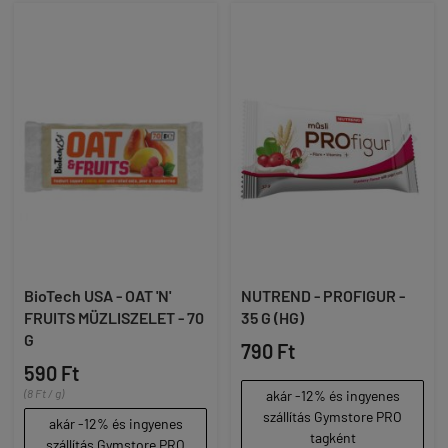
BioTech USA - OAT 'N'
NUTREND - PROFIGUR -
FRUITS MÜZLISZELET - 70
35 G (HG)
G
790 Ft
590 Ft
(8 Ft / g)
akár -12% és ingyenes
szállítás Gymstore PRO
akár -12% és ingyenes
tagként
szállítás Gymstore PRO