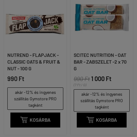
NUTREND - FLAPJACK -
SCITEC NUTRITION - OAT
CLASSIC OATS & FRUIT &
BAR - ZABSZELET -2 x 70
NUT - 100 G
G
990 Ft
990 Ft
1 000 Ft
(7 Ft / G)
akár -12% és ingyenes
akár -12% és ingyenes
szállítás Gymstore PRO
szállítás Gymstore PRO
tagként
tagként

KOSÁRBA

KOSÁRBA