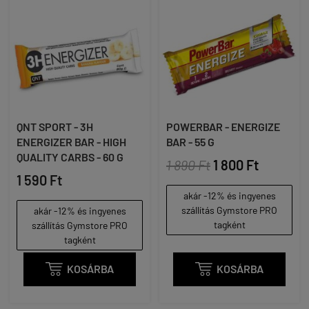
QNT SPORT - 3H
POWERBAR - ENERGIZE
ENERGIZER BAR - HIGH
BAR - 55 G
QUALITY CARBS - 60 G
1 890 Ft
1 800 Ft
1 590 Ft
akár -12% és ingyenes
szállítás Gymstore PRO
akár -12% és ingyenes
tagként
szállítás Gymstore PRO
tagként

KOSÁRBA

KOSÁRBA