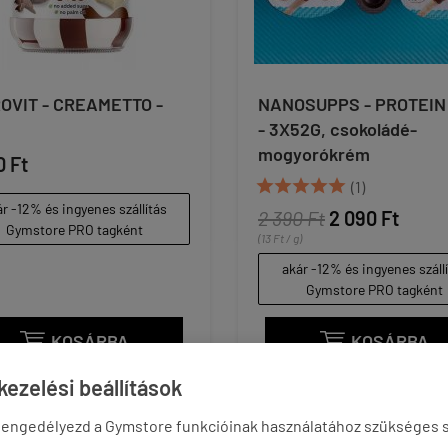
OVIT - CREAMETTO -
NANOSUPPS - PROTEIN
- 3X52G, csokoládé-
mogyorókrém
0 Ft





(1)
r -12% és ingyenes szállítás
2 390 Ft
2 090 Ft
Gymstore PRO tagként
(13 Ft / g)
akár -12% és ingyenes száll
Gymstore PRO tagként
KOSÁRBA
KOSÁRBA


ezelési beállítások
 engedélyezd a Gymstore funkcióinak használatához szükséges s