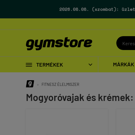
2026.08.08. (szombat):
üzlet

MÁRKÁK
TERMÉKEK

»
FITNESZ ÉLELMISZER
Mogyoróvajak és krémek: