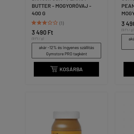
BUTTER - MOGYORÓVAJ -
PEAN
400 G
MOGY





(1)
3 49
(9 Ft / g)
3 490 Ft
(9 Ft / g)
aká
akár -12% és ingyenes szállítás
Gymstore PRO tagként
KOSÁRBA
