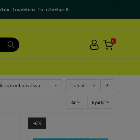
X
elés továbbra is elérhető.
0

Ár
Gyártó


-6%