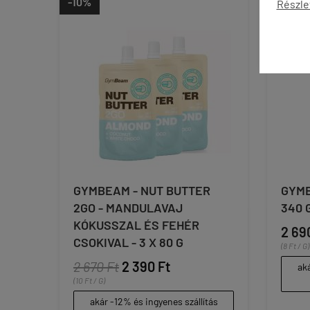
-10%
Részle
GYMBEAM - NUT BUTTER
GYMB
2GO - MANDULAVAJ
340 
KÓKUSSZAL ÉS FEHÉR
2 69
CSOKIVAL - 3 X 80 G
(8 Ft / G)
2 670 Ft
2 390 Ft
aká
(10 Ft / G)
akár -12% és ingyenes szállítás