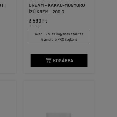
OTT
CREAM - KAKAÓ-MOGYORÓ
ÍZŰ KRÉM - 200 G
3 590 Ft
(18 Ft / g)
akár -12% és ingyenes szállítás
Gymstore PRO tagként
KOSÁRBA
