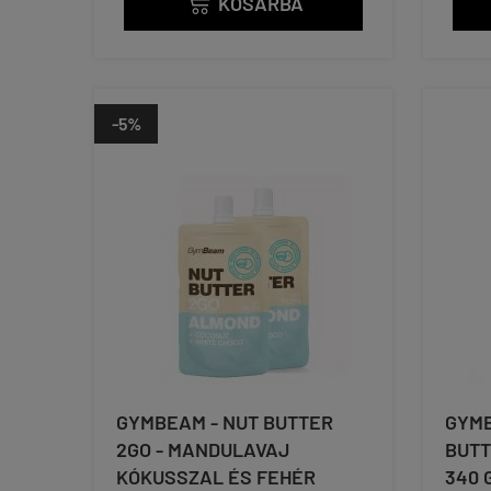
KOSÁRBA

-5%
GYMBEAM - NUT BUTTER
GYMB
2GO - MANDULAVAJ
BUTT
KÓKUSSZAL ÉS FEHÉR
340 