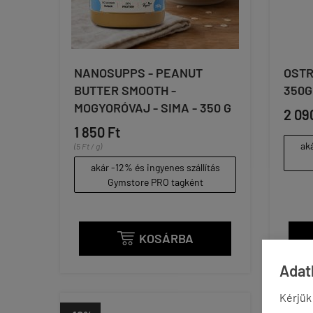
NANOSUPPS - PEANUT
OSTR
BUTTER SMOOTH -
350G
MOGYORÓVAJ - SIMA - 350 G
2 09
1 850 Ft
aká
(5 Ft / g)
akár -12% és ingyenes szállítás
Gymstore PRO tagként
KOSÁRBA

Adatk
Kérjük