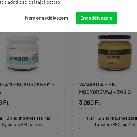
tes adatkezelési tájékoztató »
Nem engedélyezem
Engedélyezem
EAM - KÓKUSZKRÉM -
VANAVITA - BIO
G
MOGYORÓVAJ - 340 G
0 Ft
3 090 Ft
(9 Ft / G)
r -12% és ingyenes szállítás
akár -12% és ingyenes száll
Gymstore PRO tagként
Gymstore PRO tagként