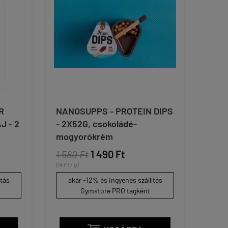
R
NANOSUPPS - PROTEIN DIPS
J - 2
- 2X52G, csokoládé-
mogyorókrém
1 580 Ft
1 490 Ft
(14 Ft / g)
ítás
akár -12% és ingyenes szállítás
Gymstore PRO tagként