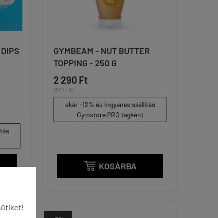
 DIPS
GYMBEAM - NUT BUTTER
TOPPING - 250 G
2 290 Ft
(9 Ft / G)
akár -12% és ingyenes szállítás
Gymstore PRO tagként
ítás
KOSÁRBA

ütiket!