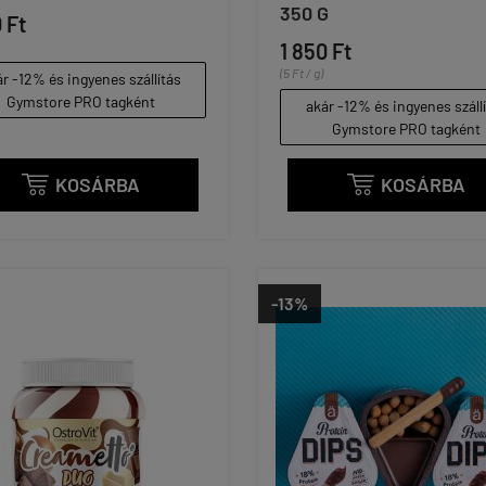
350 G
 Ft
1 850 Ft
(5 Ft / g)
r -12% és ingyenes szállítás
Gymstore PRO tagként
akár -12% és ingyenes száll
Gymstore PRO tagként
KOSÁRBA
KOSÁRBA


-13%