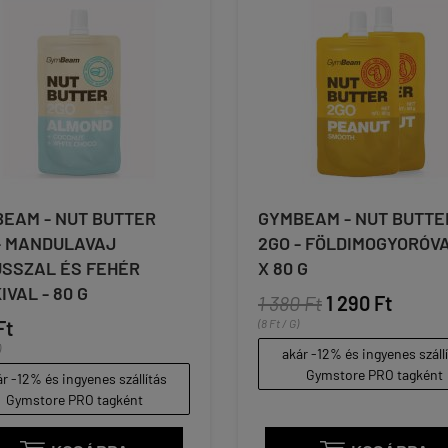
EAM - NUT BUTTER
GYMBEAM - NUT BUTTE
- MANDULAVAJ
2GO - FÖLDIMOGYORÓVA
SSZAL ÉS FEHÉR
X 80 G
IVAL - 80 G
1 380 Ft
1 290 Ft
Ft
(8 Ft / G)
)
akár -12% és ingyenes száll
Gymstore PRO tagként
r -12% és ingyenes szállítás
Gymstore PRO tagként