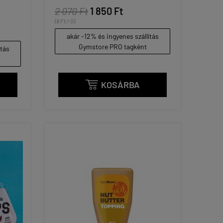
2 070 Ft
1 850 Ft
(8 Ft / G)
akár -12% és ingyenes szállítás
Gymstore PRO tagként
ítás
KOSÁRBA
