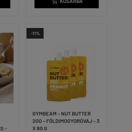
KOSÁRBA

-11%
GYMBEAM - NUT BUTTER
2GO - FÖLDIMOGYORÓVAJ - 3
S -
X 80 G