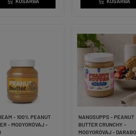
KOSÁRBA
KOSÁRBA


EAM - 100% PEANUT
NANOSUPPS - PEANUT
ER - MOGYORÓVAJ -
BUTTER CRUNCHY -
G
MOGYORÓVAJ - DARABO