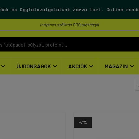
ünk és ügyfélszolgálatunk
zárva tart
. Online rend
Ingyenes szállítás PRO tagsággal
ÚJDONSÁGOK
AKCIÓK
MAGAZIN




-7%