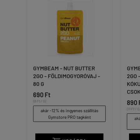
GYMBEAM - NUT BUTTER
GYMB
2GO - FÖLDIMOGYORÓVAJ -
2GO 
80 G
KÓKU
CSOK
690 Ft
(9 Ft / G)
890 
(11 Ft / G
akár -12% és ingyenes szállítás
Gymstore PRO tagként
aká