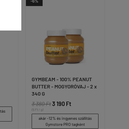
-6%
GYMBEAM - 100% PEANUT
BUTTER - MOGYORÓVAJ - 2 x
340 G
3 380 Ft
3 190 Ft
(5 Ft / g)
ítás
akár -12% és ingyenes szállítás
Gymstore PRO tagként