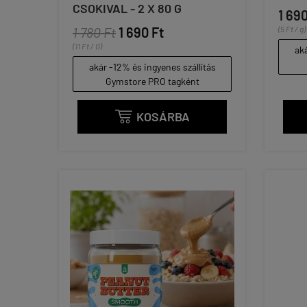
CSOKIVAL - 2 X 80 G
1 690
1 780 Ft
1 690 Ft
(5 Ft / g)
(11 Ft / G)
aká
akár -12% és ingyenes szállítás
Gymstore PRO tagként
KOSÁRBA
