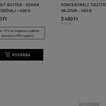
UT BUTTER - VEGÁN
KONCENTRÁLT TISZTÍT
ORÓVAJ - 400 G
VAJZSÍR - 450 G
0 Ft
3 490 Ft
(8 Ft / g)
r -12% és ingyenes szállítás
Gymstore PRO tagként
KOSÁRBA
