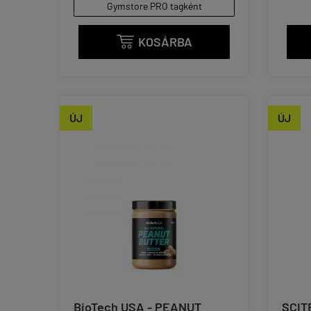
Gymstore PRO tagként
KOSÁRBA

ÚJ
ÚJ
BioTech USA - PEANUT
SCIT