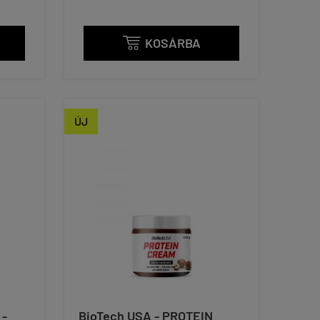
KOSÁRBA

ÚJ
 -
BioTech USA - PROTEIN