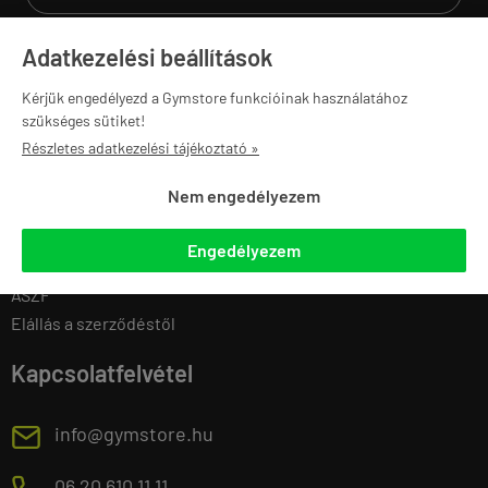
Adatkezelési beállítások
Navigáció
Saját fiók
Kérjük engedélyezd a Gymstore funkcióinak használatához
szükséges sütiket!
Gymstore PRO
Regisztráció
Részletes adatkezelési tájékoztató »
Ajánlatkérés
Belépés
Edzőtermeknek
Adatmódosítás
Nem engedélyezem
Sportegyesületeknek
Eddigi rendeléseim
Iskoláknak
Kedvenc termékek
Engedélyezem
Karrier
Letölthető termékek
ÁSZF
Elállás a szerződéstől
Kapcsolatfelvétel
E
info@gymstore.hu
06 20 610 11 11