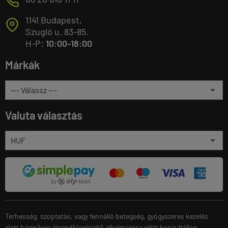
M
1141 Budapest,
T
Szugló u. 83-85.
H-P:
10:00-18:00
Márkák
Valuta választás
Terhesség, szoptatás, vagy fennálló betegség, gyógyszeres kezelés
alatt bármilyen étrendkiegészítő alkalmazása előtt konzultáljon