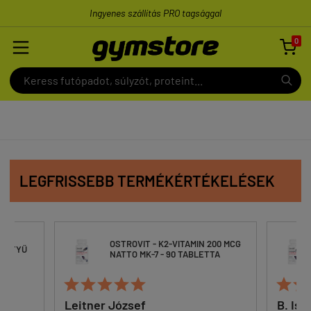
Ingyenes szállítás PRO tagsággal
0

LEGFRISSEBB TERMÉKÉRTÉKELÉSEK
OSTROVIT - K2-VITAMIN 200 MCG
ESZTYŰ
NATTO MK-7 - 90 TABLETTA







Leitner József
B. Ist