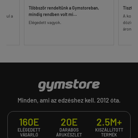
Többször rendeltünk a Gymstoreban,
Tisztes
mindig rendben volt mi...
 alul a
A korsz
őr.
Elégedett vagyok.
dózisú 
...
áron. Eg
Minden, ami az edzéshez kell. 2012 óta.
160E
20E
2.5M+
ELÉGEDETT
DARABOS
KISZÁLLÍTOTT
VÁSÁRLÓ
ÁRUKÉSZLET
TERMÉK