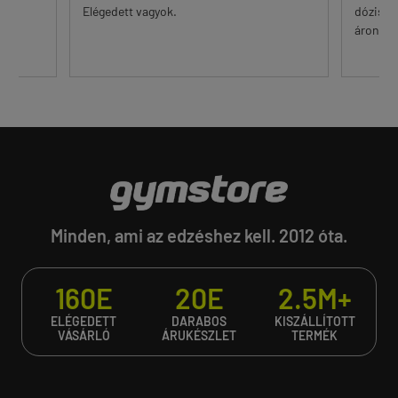
őr.
Elégedett vagyok.
dózisú 
...
áron. Eg
Minden, ami az edzéshez kell. 2012 óta.
160E
20E
2.5M+
ELÉGEDETT
DARABOS
KISZÁLLÍTOTT
VÁSÁRLÓ
ÁRUKÉSZLET
TERMÉK