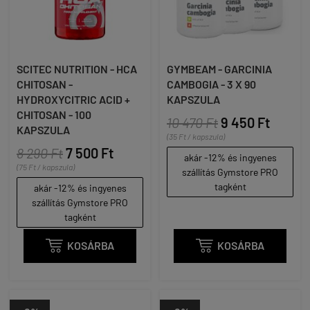
SCITEC NUTRITION - HCA
GYMBEAM - GARCINIA
CHITOSAN -
CAMBOGIA - 3 X 90
HYDROXYCITRIC ACID +
KAPSZULA
CHITOSAN - 100
10 470 Ft
9 450 Ft
KAPSZULA
(35 Ft / kapszula)
8 290 Ft
7 500 Ft
akár -12% és ingyenes
(75 Ft / kapszula)
szállítás Gymstore PRO
tagként
akár -12% és ingyenes
szállítás Gymstore PRO
tagként

KOSÁRBA

KOSÁRBA