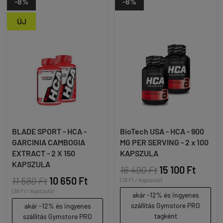
-8%
-8%
ÚJ
BLADE SPORT - HCA -
BioTech USA - HCA - 900
GARCINIA CAMBOGIA
MG PER SERVING - 2 x 100
EXTRACT - 2 X 150
KAPSZULA
KAPSZULA
16 490 Ft
15 100 Ft
11 580 Ft
10 650 Ft
(76 Ft / kapszula)
(36 Ft / kapszula)
akár -12% és ingyenes
szállítás Gymstore PRO
akár -12% és ingyenes
tagként
szállítás Gymstore PRO