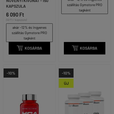
NÖVÉNYI KIVONAT - 150
szállítás Gymstore PRO
KAPSZULA
tagként
6 090 Ft
(41 Ft / kapszula)
akár -12% és ingyenes
szállítás Gymstore PRO
tagként

KOSÁRBA

KOSÁRBA
-10%
-10%
ÚJ