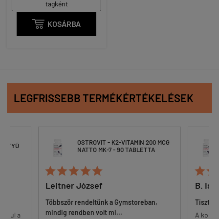
tagként

KOSÁRBA
LEGFRISSEBB TERMÉKÉRTÉKELÉSEK
OSTROVIT - K2-VITAMIN 200 MCG
ESZTYŰ
NATTO MK-7 - 90 TABLETTA







Leitner József
B. Ist
Többször rendeltünk a Gymstoreban,
Tisztes
mindig rendben volt mi...
 alul a
A korsz