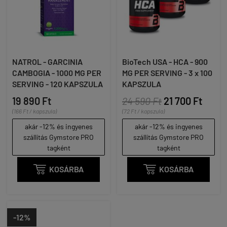
NATROL - GARCINIA
BioTech USA - HCA - 900
CAMBOGIA - 1000 MG PER
MG PER SERVING - 3 x 100
SERVING - 120 KAPSZULA
KAPSZULA
19 890 Ft
24 590 Ft
21 700 Ft
(166 Ft / kapszula)
(72 Ft / kapszula)
akár -12% és ingyenes
akár -12% és ingyenes
szállítás Gymstore PRO
szállítás Gymstore PRO
tagként
tagként

KOSÁRBA

KOSÁRBA
-12%