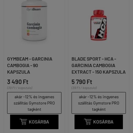
GYMBEAM - GARCINIA
BLADE SPORT - HCA -
CAMBOGIA - 90
GARCINIA CAMBOGIA
KAPSZULA
EXTRACT - 150 KAPSZULA
3 490 Ft
5 790 Ft
(39 Ft / kapszula)
(39 Ft / kapszula)
akár -12% és ingyenes
akár -12% és ingyenes
szállítás Gymstore PRO
szállítás Gymstore PRO
tagként
tagként

KOSÁRBA

KOSÁRBA