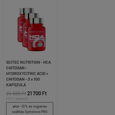
SCITEC NUTRITION - HCA
CHITOSAN -
HYDROXYCITRIC ACID +
CHITOSAN - 3 x 100
KAPSZULA
24 590 Ft
21 700 Ft
(72 Ft / kapszula)
akár -12% és ingyenes
szállítás Gymstore PRO