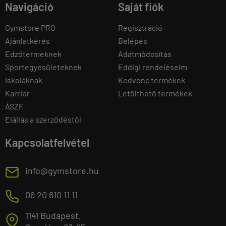
Navigáció
Saját fiók
Gymstore PRO
Regisztráció
Ajánlatkérés
Belépés
Edzőtermeknek
Adatmódosítás
Sportegyesületeknek
Eddigi rendeléseim
Iskoláknak
Kedvenc termékek
Karrier
Letölthető termékek
ÁSZF
Elállás a szerződéstől
Kapcsolatfelvétel
E
info@gymstore.hu
M
06 20 610 11 11
1141 Budapest,
T