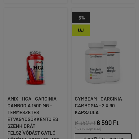
-6%
ÚJ
AMIX - HCA - GARCINIA
GYMBEAM - GARCINIA
CAMBOGIA 1500 MG -
CAMBOGIA - 2 X 90
TERMÉSZETES
KAPSZULA
ÉTVÁGYCSÖKKENTŐ ÉS
6 980 Ft
6 590 Ft
SZÉNHIDRÁT
(37 Ft / kapszula)
FELSZÍVÓDÁST GÁTLÓ
akár -12% és ingyenes