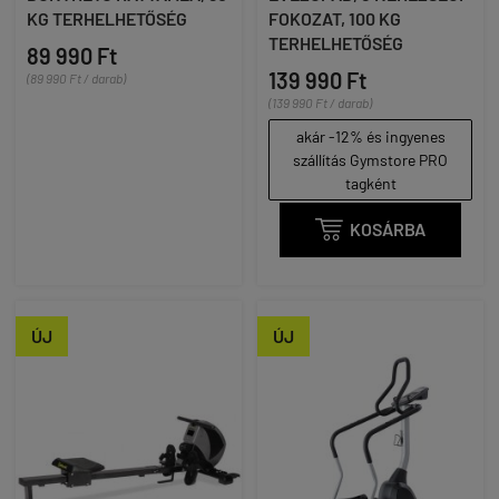
KG TERHELHETŐSÉG
FOKOZAT, 100 KG
TERHELHETŐSÉG
89 990 Ft
139 990 Ft
(89 990 Ft / darab)
(139 990 Ft / darab)
akár -12% és ingyenes
szállítás Gymstore PRO
tagként

KOSÁRBA
ÚJ
ÚJ