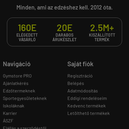
Minden, ami az edzéshez kell. 2012 óta.
160E
20E
2.5M+
ELÉGEDETT
DARABOS
KISZÁLLÍTOTT
VÁSÁRLÓ
ÁRUKÉSZLET
TERMÉK
Navigáció
Saját fiók
Gymstore PRO
Regisztráció
Ajánlatkérés
Belépés
Edzőtermeknek
Adatmódosítás
Sportegyesületeknek
Eddigi rendeléseim
Iskoláknak
Kedvenc termékek
Karrier
Letölthető termékek
ÁSZF
Elállás a szerződéstől