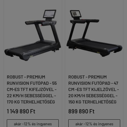
ROBUST - PREMIUM
ROBUST - PREMIUM
RUNVISION FUTÓPAD - 55
RUNVISION FUTÓPAD - 47
CM-ES TFT KIFEJZŐVEL -
CM -ES TFT KIJELZŐVEL -
22 KM/H SEBESSÉGGEL -
20 KM/H SEBESSÉGGEL -
170 KG TERHELHETŐSÉG
150 KG TERHELHETŐSÉG
1 149 890 Ft
899 890 Ft
akár -12% és ingyenes
akár -12% és ingyenes