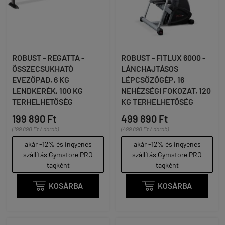
ROBUST - REGATTA -
ROBUST - FITLUX 6000 -
ÖSSZECSUKHATÓ
LÁNCHAJTÁSOS
EVEZŐPAD, 6 KG
LÉPCSŐZŐGÉP, 16
LENDKERÉK, 100 KG
NEHÉZSÉGI FOKOZAT, 120
TERHELHETŐSÉG
KG TERHELHETŐSÉG
199 890 Ft
499 890 Ft
(199 890 Ft / darab)
(499 890 Ft / darab)
akár -12% és ingyenes
akár -12% és ingyenes
szállítás Gymstore PRO
szállítás Gymstore PRO
tagként
tagként

KOSÁRBA

KOSÁRBA