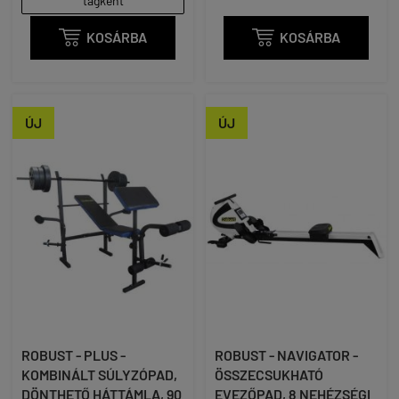
tagként

KOSÁRBA

KOSÁRBA
ÚJ
ÚJ
ROBUST - PLUS -
ROBUST - NAVIGATOR -
KOMBINÁLT SÚLYZÓPAD,
ÖSSZECSUKHATÓ
DÖNTHETŐ HÁTTÁMLA, 90
EVEZŐPAD, 8 NEHÉZSÉGI