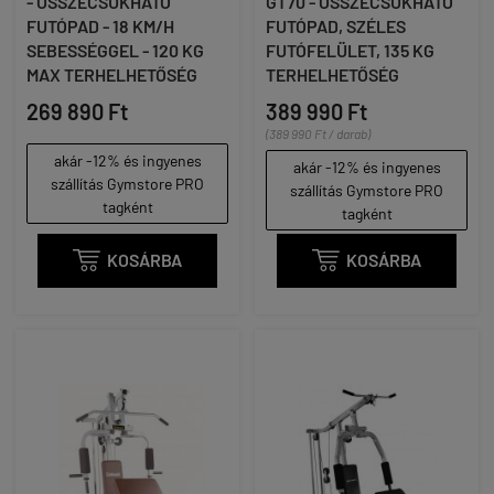
- ÖSSZECSUKHATÓ
GT70 - ÖSSZECSUKHATÓ
FUTÓPAD - 18 KM/H
FUTÓPAD, SZÉLES
SEBESSÉGGEL - 120 KG
FUTÓFELÜLET, 135 KG
MAX TERHELHETŐSÉG
TERHELHETŐSÉG
269 890 Ft
389 990 Ft
(389 990 Ft / darab)
akár -12% és ingyenes
akár -12% és ingyenes
szállítás Gymstore PRO
szállítás Gymstore PRO
tagként
tagként

KOSÁRBA

KOSÁRBA