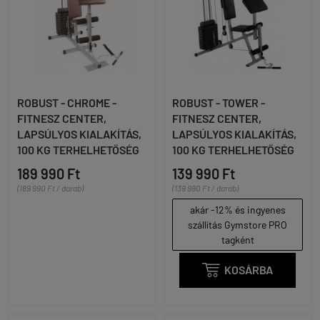
ROBUST - CHROME -
ROBUST - TOWER -
FITNESZ CENTER,
FITNESZ CENTER,
LAPSÚLYOS KIALAKÍTÁS,
LAPSÚLYOS KIALAKÍTÁS,
100 KG TERHELHETŐSÉG
100 KG TERHELHETŐSÉG
189 990 Ft
139 990 Ft
(189 990 Ft / darab)
(139 990 Ft / darab)
akár -12% és ingyenes
szállítás Gymstore PRO
tagként

KOSÁRBA