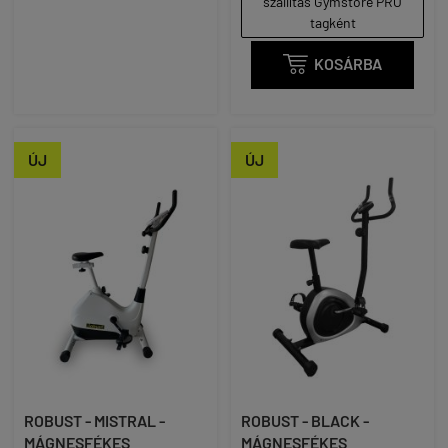
szállítás Gymstore PRO
tagként

KOSÁRBA
ÚJ
ÚJ
ROBUST - MISTRAL -
ROBUST - BLACK -
MÁGNESFÉKES
MÁGNESFÉKES