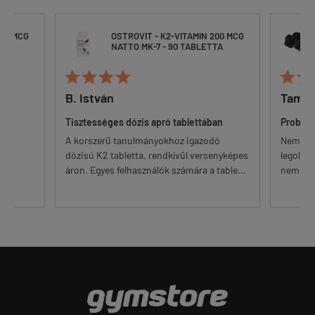
200 MCG
OSTROVIT - K2-VITAMIN 200 MCG
TA
NATTO MK-7 - 90 TABLETTA






B. István
Tamá
an,
Tisztességes dózis apró tablettában
Problé
A korszerű tanulmányokhoz igazodó
Nem zör
dózisú K2 tabletta, rendkívül versenyképes
legolcsó
áron. Egyes felhasználók számára a table...
nem oly