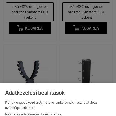
akár -12% és ingyenes
akár -12% és ingyenes
szállítás Gymstore PRO
szállítás Gymstore PRO
tagként
tagként

KOSÁRBA

KOSÁRBA
Adatkezelési beállítások
Kérjük engedélyezd a Gymstore funkcióinak használatához
szükséges sütiket!
Részletes adatkezelési tájékoztató »