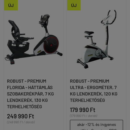
ÚJ
ÚJ
ROBUST - PREMIUM
ROBUST - PREMIUM
FLORIDA - HÁTTÁMLÁS
ULTRA - ERGOMÉTER, 7
SZOBAKERÉKPÁR, 7 KG
KG LENDKERÉK, 120 KG
LENDKERÉK, 130 KG
TERHELHETŐSÉG
TERHELHETŐSÉG
179 990 Ft
249 990 Ft
(179 990 Ft / darab)
(249 990 Ft / darab)
akár -12% és ingyenes