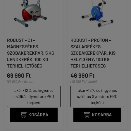
ROBUST - C1 -
ROBUST - PROTON -
MÁGNESFÉKES
SZALAGFÉKES
SZOBAKERÉKPÁR, 5 KG
SZOBAKERÉKPÁR, KIS
LENDKERÉK, 100 KG
HELYIGÉNY, 100 KG
TERHELHETŐSÉG
TERHELHETŐSÉG
69 990 Ft
46 990 Ft
(69 990 Ft / darab)
(46 990 Ft / darab)
akár -12% és ingyenes
akár -12% és ingyenes
szállítás Gymstore PRO
szállítás Gymstore PRO
tagként
tagként

KOSÁRBA

KOSÁRBA