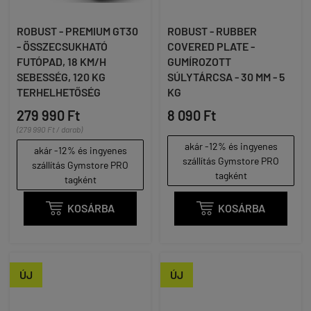
ROBUST - PREMIUM GT30
ROBUST - RUBBER
- ÖSSZECSUKHATÓ
COVERED PLATE -
FUTÓPAD, 18 KM/H
GUMÍROZOTT
SEBESSÉG, 120 KG
SÚLYTÁRCSA - 30 MM - 5
TERHELHETŐSÉG
KG
279 990 Ft
8 090 Ft
(279 990 Ft / darab)
akár -12% és ingyenes
akár -12% és ingyenes
szállítás Gymstore PRO
szállítás Gymstore PRO
tagként
tagként

KOSÁRBA

KOSÁRBA
ÚJ
ÚJ