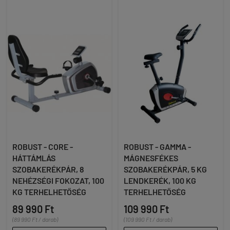
ROBUST - CORE -
ROBUST - GAMMA -
HÁTTÁMLÁS
MÁGNESFÉKES
SZOBAKERÉKPÁR, 8
SZOBAKERÉKPÁR, 5 KG
NEHÉZSÉGI FOKOZAT, 100
LENDKERÉK, 100 KG
KG TERHELHETŐSÉG
TERHELHETŐSÉG
89 990 Ft
109 990 Ft
(89 990 Ft / darab)
(109 990 Ft / darab)