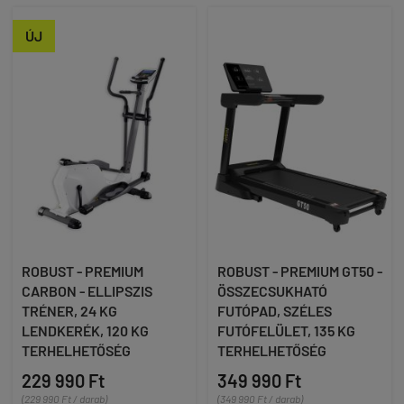
ÚJ
ROBUST - PREMIUM
ROBUST - PREMIUM GT50 -
CARBON - ELLIPSZIS
ÖSSZECSUKHATÓ
TRÉNER, 24 KG
FUTÓPAD, SZÉLES
LENDKERÉK, 120 KG
FUTÓFELÜLET, 135 KG
TERHELHETŐSÉG
TERHELHETŐSÉG
229 990 Ft
349 990 Ft
(229 990 Ft / darab)
(349 990 Ft / darab)