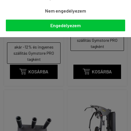
ROBUST - DUMBELL RACK
ROBUST - FOGANTYÚ
Nem engedélyezem
X-SHAPE - SÚLYZÓTARTÓ
TARTÓ ÁLLVÁNY
ÁLLVÁNY - 10 PÁR FIX
119 890 Ft
KÉZISÚLYZÓHOZ
Engedélyezem
169 890 Ft
akár -12% és ingyenes
szállítás Gymstore PRO
tagként
akár -12% és ingyenes
szállítás Gymstore PRO
tagként

KOSÁRBA

KOSÁRBA