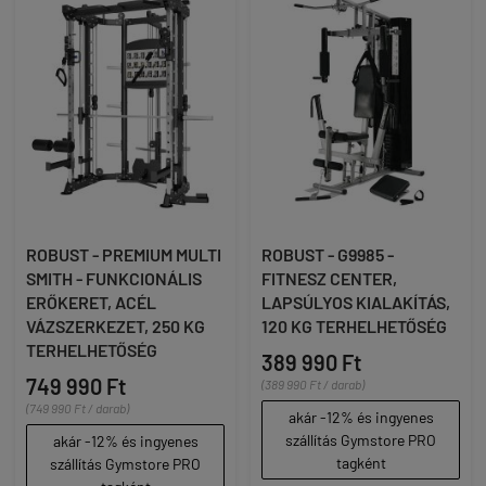
ROBUST - PREMIUM MULTI
ROBUST - G9985 -
SMITH - FUNKCIONÁLIS
FITNESZ CENTER,
ERŐKERET, ACÉL
LAPSÚLYOS KIALAKÍTÁS,
VÁZSZERKEZET, 250 KG
120 KG TERHELHETŐSÉG
TERHELHETŐSÉG
389 990 Ft
749 990 Ft
(389 990 Ft / darab)
(749 990 Ft / darab)
akár -12% és ingyenes
szállítás Gymstore PRO
akár -12% és ingyenes
tagként
szállítás Gymstore PRO