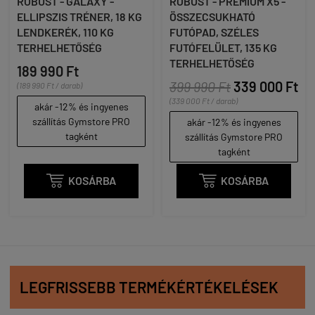
ROBUST - GALAXY -
ROBUST - PREMIUM X5 -
ELLIPSZIS TRÉNER, 18 KG
ÖSSZECSUKHATÓ
LENDKERÉK, 110 KG
FUTÓPAD, SZÉLES
TERHELHETŐSÉG
FUTÓFELÜLET, 135 KG
TERHELHETŐSÉG
189 990 Ft
399 990 Ft
339 000 Ft
(189 990 Ft / darab)
(339 000 Ft / darab)
akár -12% és ingyenes
szállítás Gymstore PRO
akár -12% és ingyenes
tagként
szállítás Gymstore PRO
tagként

KOSÁRBA

KOSÁRBA
LEGFRISSEBB TERMÉKÉRTÉKELÉSEK