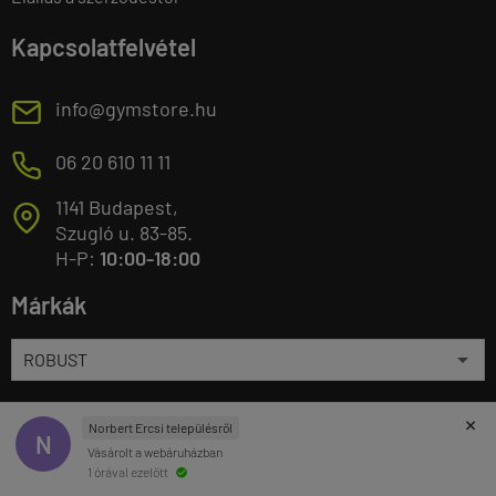
Kapcsolatfelvétel
E
info@gymstore.hu
M
06 20 610 11 11
1141 Budapest,
T
Szugló u. 83-85.
H-P:
10:00-18:00
Márkák
Valuta választás
×
Norbert Ercsi településről
N
Vásárolt a webáruházban
1 órával ezelőtt
