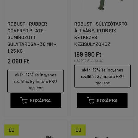
ROBUST - RUBBER
ROBUST - SÚLYZÓTARTÓ
COVERED PLATE -
ÁLLVÁNY, 10 DB FIX
GUMÍROZOTT
KÉTKEZES
SÚLYTÁRCSA - 30 MM -
KÉZISÚLYZÓHOZ
1,25 KG
169 990 Ft
2 090 Ft
(169 990 Ft / darab)
akár -12% és ingyenes
akár -12% és ingyenes
szállítás Gymstore PRO
szállítás Gymstore PRO
tagként
tagként

KOSÁRBA

KOSÁRBA
ÚJ
ÚJ