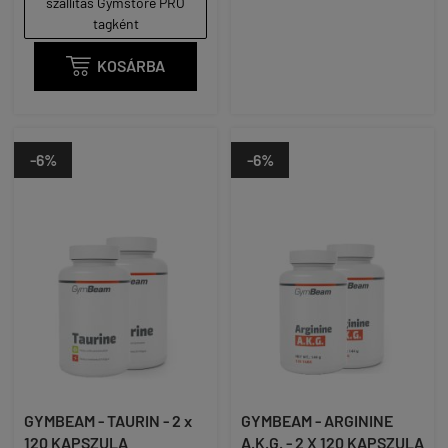
szállítás Gymstore PRO
tagként

KOSÁRBA
-6%
-6%
GYMBEAM - TAURIN - 2 x
GYMBEAM - ARGININE
120 KAPSZULA
A.K.G. - 2 X 120 KAPSZULA