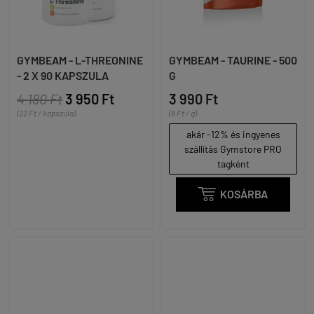
GYMBEAM - L-THREONINE
GYMBEAM - TAURINE - 500
- 2 X 90 KAPSZULA
G
4 180 Ft
3 950 Ft
3 990 Ft
(22 Ft / kapszula)
(8 Ft / g)
akár -12% és ingyenes
szállítás Gymstore PRO
tagként

KOSÁRBA