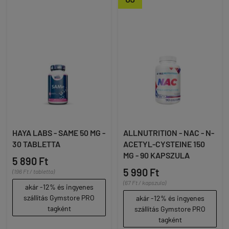
HAYA LABS - SAME 50 MG -
ALLNUTRITION - NAC - N-
30 TABLETTA
ACETYL-CYSTEINE 150
MG - 90 KAPSZULA
5 890 Ft
5 990 Ft
(196 Ft / tabletta)
(67 Ft / kapszula)
akár -12% és ingyenes
szállítás Gymstore PRO
akár -12% és ingyenes
tagként
szállítás Gymstore PRO
tagként