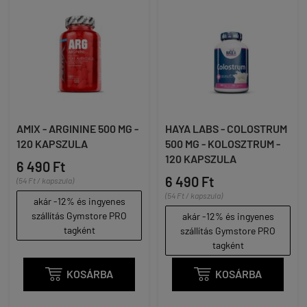
AMIX - ARGININE 500 MG -
HAYA LABS - COLOSTRUM
120 KAPSZULA
500 MG - KOLOSZTRUM -
120 KAPSZULA
6 490 Ft
6 490 Ft
(54 Ft / kapszula)
(54 Ft / kapszula)
akár -12% és ingyenes
szállítás Gymstore PRO
akár -12% és ingyenes
tagként
szállítás Gymstore PRO
tagként

KOSÁRBA

KOSÁRBA