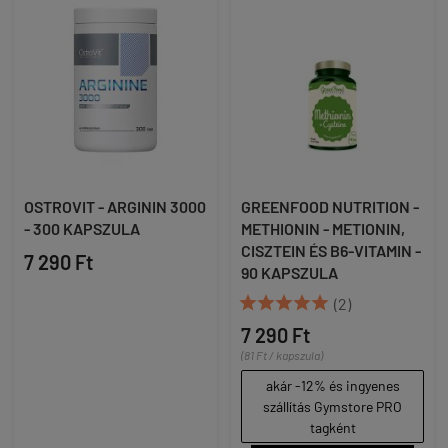
OSTROVIT - ARGININ 3000
GREENFOOD NUTRITION -
- 300 KAPSZULA
METHIONIN - METIONIN,
CISZTEIN ÉS B6-VITAMIN -
7 290 Ft
90 KAPSZULA





(2)
7 290 Ft
(81 Ft / kapszula)
akár -12% és ingyenes
szállítás Gymstore PRO
tagként