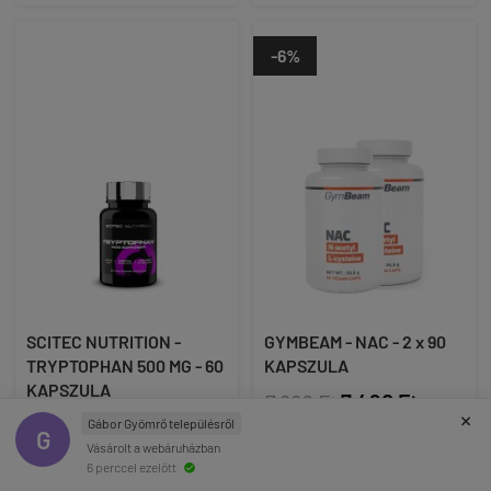
-6%
SCITEC NUTRITION -
GYMBEAM - NAC - 2 x 90
TRYPTOPHAN 500 MG - 60
KAPSZULA
KAPSZULA
7 980 Ft
7 490 Ft
×
7 490 Ft
Gábor Gyömrő településről
(42 Ft / kapszula)
G
Vásárolt a webáruházban
(125 Ft / kapszula)
akár -12% és ingyenes
6 perccel ezelőtt

szállítás Gymstore PRO
akár -12% és ingyenes