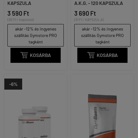
KAPSZULA
A.K.G. - 120 KAPSZULA
3 590 Ft
3 690 Ft
(30 Ft / kapszula)
(31 Ft / KAPSZULA)
akár -12% és ingyenes
akár -12% és ingyenes
szállítás Gymstore PRO
szállítás Gymstore PRO
tagként
tagként

KOSÁRBA

KOSÁRBA
-6%