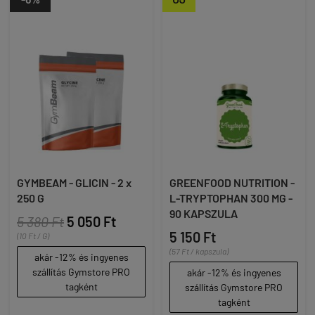
GYMBEAM - GLICIN - 2 x
GREENFOOD NUTRITION -
250 G
L-TRYPTOPHAN 300 MG -
90 KAPSZULA
5 380 Ft
5 050 Ft
5 150 Ft
(10 Ft / G)
(57 Ft / kapszula)
akár -12% és ingyenes
szállítás Gymstore PRO
akár -12% és ingyenes
tagként
szállítás Gymstore PRO
tagként