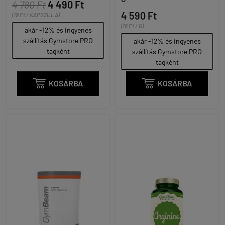
4 780 Ft
4 490 Ft
4 590 Ft
(19 Ft / KAPSZULA)
(18 Ft / G)
akár -12% és ingyenes
szállítás Gymstore PRO
akár -12% és ingyenes
tagként
szállítás Gymstore PRO
tagként

KOSÁRBA

KOSÁRBA