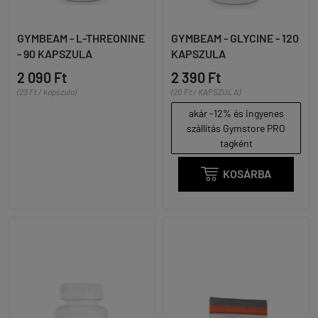
GYMBEAM - L-THREONINE
GYMBEAM - GLYCINE - 120
- 90 KAPSZULA
KAPSZULA
2 090 Ft
2 390 Ft
(23 Ft / kapszula)
(20 Ft / KAPSZULA)
akár -12% és ingyenes
szállítás Gymstore PRO
tagként

KOSÁRBA