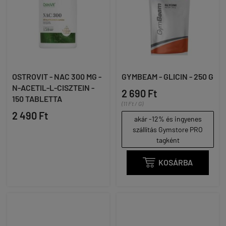
OSTROVIT - NAC 300 MG -
GYMBEAM - GLICIN - 250 G
N-ACETIL-L-CISZTEIN -
2 690 Ft
150 TABLETTA
(11 Ft / G)
2 490 Ft
akár -12% és ingyenes
szállítás Gymstore PRO
tagként

KOSÁRBA