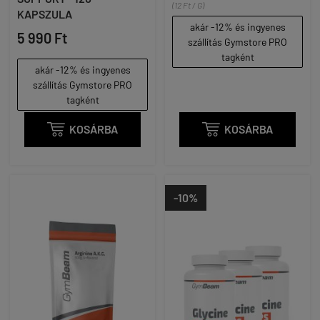
(12 Ft / G)
KAPSZULA
akár -12% és ingyenes
5 990 Ft
szállítás Gymstore PRO
tagként
akár -12% és ingyenes
szállítás Gymstore PRO
tagként

KOSÁRBA

KOSÁRBA
-10%