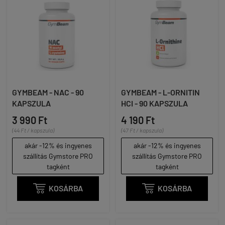
GYMBEAM - NAC - 90
GYMBEAM - L-ORNITIN
KAPSZULA
HCI - 90 KAPSZULA
3 990 Ft
4 190 Ft
(44 Ft / kapszula)
(47 Ft / kapszula)
akár -12% és ingyenes
akár -12% és ingyenes
szállítás Gymstore PRO
szállítás Gymstore PRO
tagként
tagként

KOSÁRBA

KOSÁRBA