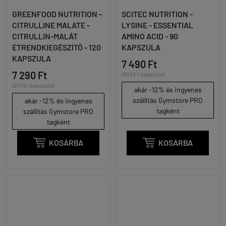
GREENFOOD NUTRITION -
SCITEC NUTRITION -
CITRULLINE MALATE -
LYSINE - ESSENTIAL
CITRULLIN-MALÁT
AMINO ACID - 90
ÉTRENDKIEGÉSZÍTŐ - 120
KAPSZULA
KAPSZULA
7 490 Ft
7 290 Ft
(83 Ft / kapszula)
(61 Ft / kapszula)
akár -12% és ingyenes
szállítás Gymstore PRO
akár -12% és ingyenes
tagként
szállítás Gymstore PRO
tagként

KOSÁRBA

KOSÁRBA