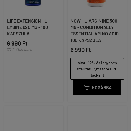
LIFE EXTENSION - L-
NOW - L-ARGININE 500
LYSINE 620 MG - 100
MG - CONDITIONALLY
KAPSZULA
ESSENTIAL AMINO ACID -
100 KAPSZULA
6 990 Ft
6 990 Ft
(70 Ft / kapszula)
akár -12% és ingyenes
szállítás Gymstore PRO
tagként

KOSÁRBA