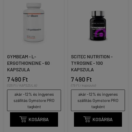
GYMBEAM - L-
SCITEC NUTRITION -
ERGOTHIONEINE - 60
TYROSINE - 100
KAPSZULA
KAPSZULA
7 490 Ft
7 490 Ft
(125 Ft / KAPSZULA)
(75 Ft / kapszula)
akár -12% és ingyenes
akár -12% és ingyenes
szállítás Gymstore PRO
szállítás Gymstore PRO
tagként
tagként

KOSÁRBA

KOSÁRBA