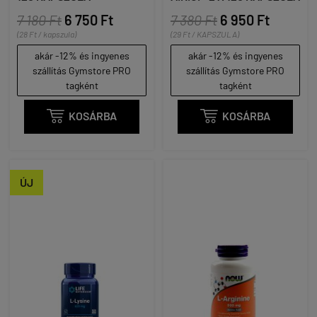
7 180 Ft
6 750 Ft
7 380 Ft
6 950 Ft
(28 Ft / kapszula)
(29 Ft / KAPSZULA)
akár -12% és ingyenes
akár -12% és ingyenes
szállítás Gymstore PRO
szállítás Gymstore PRO
tagként
tagként

KOSÁRBA

KOSÁRBA
ÚJ