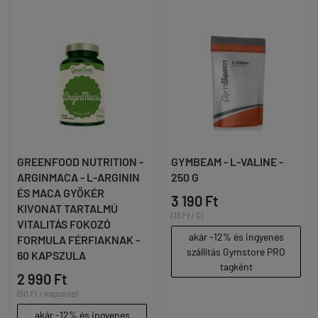
GREENFOOD NUTRITION -
GYMBEAM - L-VALINE -
ARGINMACA - L-ARGININ
250 G
ÉS MACA GYÖKÉR
3 190 Ft
KIVONAT TARTALMÚ
(13 Ft / G)
VITALITÁS FOKOZÓ
akár -12% és ingyenes
FORMULA FÉRFIAKNAK -
szállítás Gymstore PRO
60 KAPSZULA
tagként
2 990 Ft
(50 Ft / kapszula)
akár -12% és ingyenes