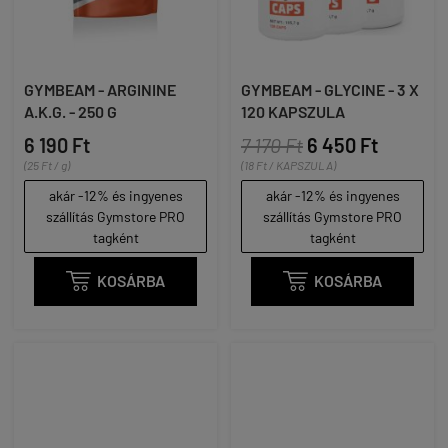
GYMBEAM - ARGININE
GYMBEAM - GLYCINE - 3 X
A.K.G. - 250 G
120 KAPSZULA
6 190 Ft
7 170 Ft
6 450 Ft
(25 Ft / g)
(18 Ft / KAPSZULA)
akár -12% és ingyenes
akár -12% és ingyenes
szállítás Gymstore PRO
szállítás Gymstore PRO
tagként
tagként

KOSÁRBA

KOSÁRBA