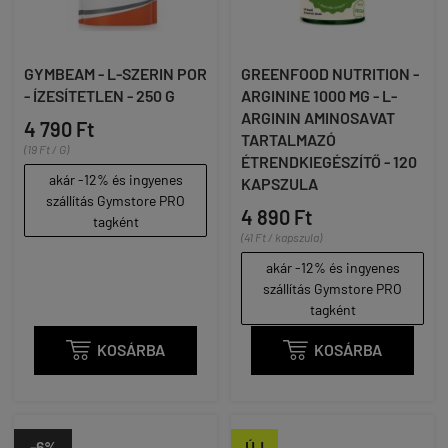
GYMBEAM - L-SZERIN POR
GREENFOOD NUTRITION -
- ÍZESÍTETLEN - 250 G
ARGININE 1000 MG - L-
ARGININ AMINOSAVAT
4 790 Ft
TARTALMAZÓ
(19 Ft / G)
ÉTRENDKIEGÉSZÍTŐ - 120
akár -12% és ingyenes
KAPSZULA
szállítás Gymstore PRO
4 890 Ft
tagként
(41 Ft / kapszula)
akár -12% és ingyenes
szállítás Gymstore PRO
tagként

KOSÁRBA

KOSÁRBA
-6%
ÚJ