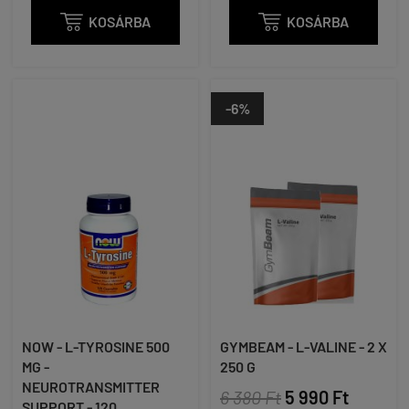

KOSÁRBA

KOSÁRBA
-6%
NOW - L-TYROSINE 500
GYMBEAM - L-VALINE - 2 X
MG -
250 G
NEUROTRANSMITTER
6 380 Ft
5 990 Ft
SUPPORT - 120