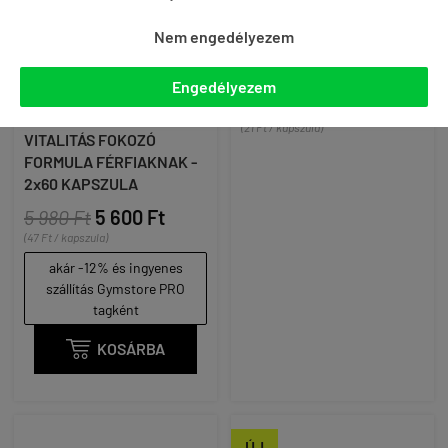
Nem engedélyezem
GREENFOOD NUTRITION -
GYMBEAM - L-THREONINE
ARGINMACA - L-ARGININ
- 3 X 90 KAPSZULA
Engedélyezem
ÉS MACA GYÖKÉR
6 270 Ft
5 650 Ft
KIVONAT TARTALMÚ
(21 Ft / kapszula)
VITALITÁS FOKOZÓ
FORMULA FÉRFIAKNAK -
2x60 KAPSZULA
5 980 Ft
5 600 Ft
(47 Ft / kapszula)
akár -12% és ingyenes
szállítás Gymstore PRO
tagként

KOSÁRBA
ÚJ