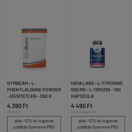
GYMBEAM - L-
HAYA LABS - L-TYROSINE
PHENYLALININE POWDER
500 MG - L-TIROZIN - 100
- ÍZESÍTETLEN - 250 G
KAPSZULA
4 390 Ft
4 490 Ft
(18 Ft / G)
(45 Ft / kapszula)
akár -12% és ingyenes
akár -12% és ingyenes
szállítás Gymstore PRO
szállítás Gymstore PRO