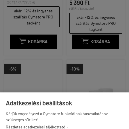
5 390 Ft
(58 Ft / KAPSZULA)
(45 Ft / kapszula)
akár -12% és ingyenes
szállítás Gymstore PRO
akár -12% és ingyenes
tagként
szállítás Gymstore PRO
tagként

KOSÁRBA

KOSÁRBA
-6%
-10%
Adatkezelési beállítások
Kérjük engedélyezd a Gymstore funkcióinak használatához
szükséges sütiket!
Részletes adatkezelési tájékoztató »