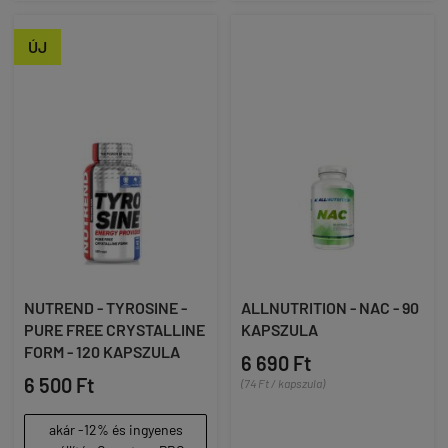
ÚJ
NUTREND - TYROSINE -
ALLNUTRITION - NAC - 90
PURE FREE CRYSTALLINE
KAPSZULA
FORM - 120 KAPSZULA
6 690 Ft
6 500 Ft
(74 Ft / kapszula)
akár -12% és ingyenes