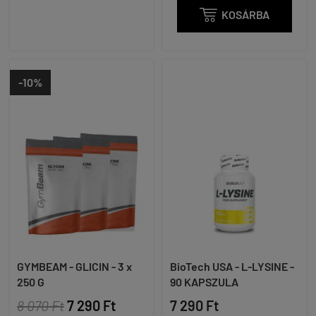

KOSÁRBA
-10%
GYMBEAM - GLICIN - 3 x
BioTech USA - L-LYSINE -
250 G
90 KAPSZULA
8 070 Ft
7 290 Ft
7 290 Ft