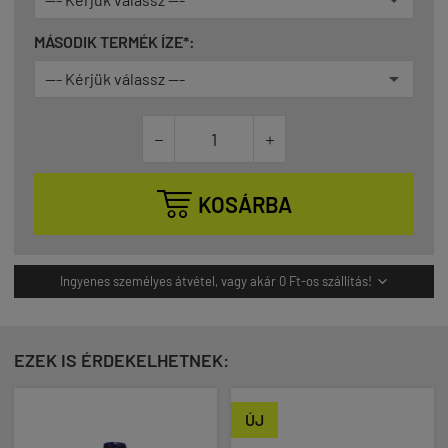
MÁSODIK TERMÉK ÍZE*:



KOSÁRBA
Ingyenes személyes átvétel, vagy akár 0 Ft-os szállítás!

EZEK IS ÉRDEKELHETNEK:
ÚJ