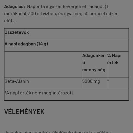
Adagolás:
Naponta egyszer keverjen el 1 adagot (1
mérőkanál) 300 ml vízben, és igya meg 30 perccel edzés
előtt.
Összetevők
A napi adagban (14 g)
Adagonkén
% Napi
ti
érték
mennyiség
Béta-Alanin
5000 mg
*
*A napi érték nem meghatározott
VÉLEMÉNYEK
Jelenleg nincsenek értékelések ehhez a termékhez.