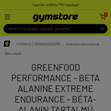
Ingyenes szállítás PRO tagsággal
0

»
VITAMIN & ÉTRENDKIEGÉSZÍTŐ
»
Aminosav származékok
»
Béta-alanin
GREENFOOD
PERFORMANCE - BETA
ALANINE EXTREME
ENDURANCE - BÉTA-
ALANIN TARTALMÚ