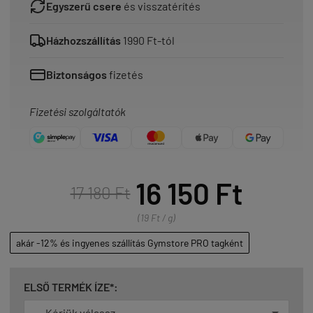
Egyszerű csere
és visszatérítés
Házhozszállítás
1990 Ft-tól
Biztonságos
fizetés
Fizetési szolgáltatók
16 150 Ft
17 180 Ft
(19 Ft / g)
akár -12% és ingyenes szállítás Gymstore PRO tagként
ELSŐ TERMÉK ÍZE*: