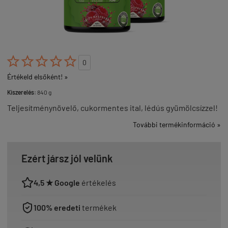





0
Értékeld elsőként! »
Kiszerelés:
840 g
Teljesítménynövelő, cukormentes ital, lédús gyümölcsízzel!
További termékinformáció »
Ezért jársz jól velünk
4,5 ★ Google
értékelés
100% eredeti
termékek