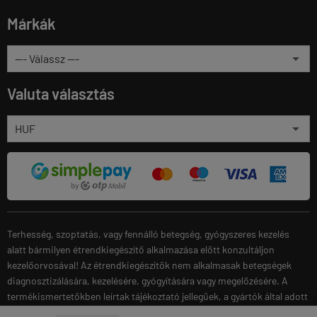
Márkák
Valuta választás
Terhesség, szoptatás, vagy fennálló betegség, gyógyszeres kezelés
alatt bármilyen étrendkiegészítő alkalmazása előtt konzultáljon
kezelőorvosával! Az étrendkiegészítők nem alkalmasak betegségek
diagnosztizálására, kezelésére, gyógyítására vagy megelőzésére. A
termékismertetőkben leírtak tájékoztató jellegűek, a gyártók által adott
termékinformáción alapulnak. A gyártók fenntartják a