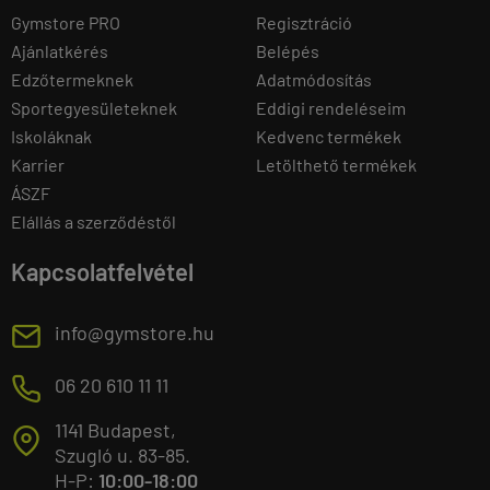
Gymstore PRO
Regisztráció
Ajánlatkérés
Belépés
Edzőtermeknek
Adatmódosítás
Sportegyesületeknek
Eddigi rendeléseim
Iskoláknak
Kedvenc termékek
Karrier
Letölthető termékek
ÁSZF
Elállás a szerződéstől
Kapcsolatfelvétel
E
info@gymstore.hu
M
06 20 610 11 11
1141 Budapest,
T
Szugló u. 83-85.
H-P:
10:00-18:00