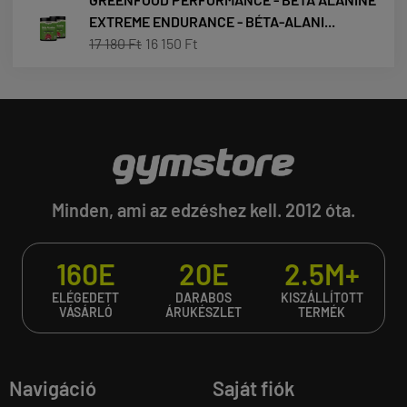
EXTREME ENDURANCE - BÉTA-ALANI...
17 180 Ft
16 150 Ft
Minden, ami az edzéshez kell. 2012 óta.
160E
20E
2.5M+
ELÉGEDETT
DARABOS
KISZÁLLÍTOTT
VÁSÁRLÓ
ÁRUKÉSZLET
TERMÉK
Navigáció
Saját fiók