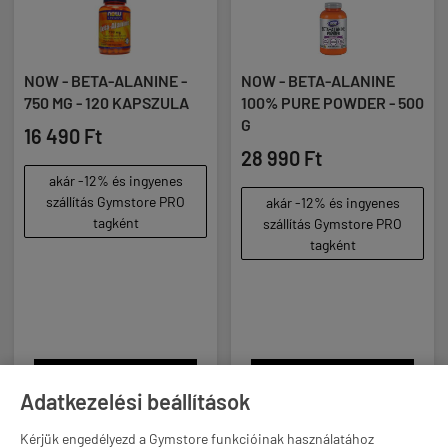
NOW - BETA-ALANINE -
NOW - BETA-ALANINE
750 MG - 120 KAPSZULA
100% PURE POWDER - 500
G
16 490 Ft
28 990 Ft
akár -12% és ingyenes
szállítás Gymstore PRO
akár -12% és ingyenes
tagként
szállítás Gymstore PRO
tagként

KOSÁRBA

KOSÁRBA
Adatkezelési beállítások
Kérjük engedélyezd a Gymstore funkcióinak használatához