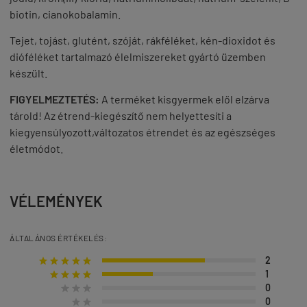
biotin, cianokobalamin.
Tejet, tojást, glutént, szóját, rákféléket, kén-dioxidot és
dióféléket tartalmazó élelmiszereket gyártó üzemben
készült.
FIGYELMEZTETÉS:
A terméket kisgyermek elől elzárva
tárold! Az étrend-kiegészítő nem helyettesíti a
kiegyensúlyozott,változatos étrendet és az egészséges
életmódot.
VÉLEMÉNYEK
ÁLTALÁNOS ÉRTÉKELÉS:
2





1




0



0

