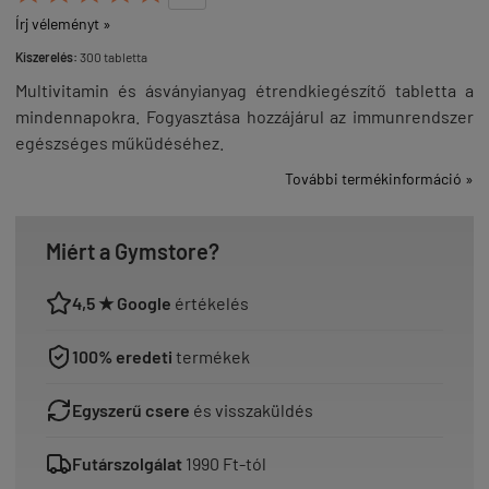
Írj véleményt »
Kiszerelés:
300 tabletta
Multivitamin és ásványianyag étrendkiegészítő tabletta a
mindennapokra. Fogyasztása hozzájárul az immunrendszer
egészséges műküdéséhez.
További termékinformáció »
Miért a Gymstore?
4,5 ★ Google
értékelés
100% eredeti
termékek
Egyszerű csere
és visszaküldés
Futárszolgálat
1990 Ft-tól