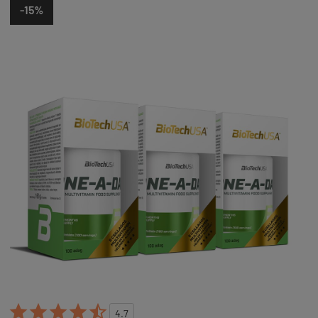
-15%





4.7