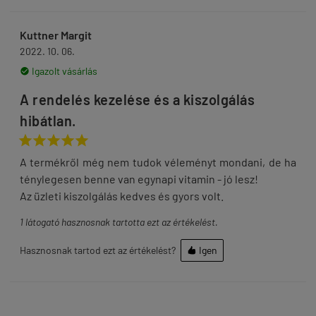
Kuttner Margit
2022. 10. 06.
Igazolt vásárlás

A rendelés kezelése és a kiszolgálás
hibátlan.





A termékről még nem tudok véleményt mondani, de ha
ténylegesen benne van egynapi vitamin - jó lesz!
Az üzleti kiszolgálás kedves és gyors volt.
1
látogató hasznosnak tartotta ezt az értékelést.
Hasznosnak tartod ezt az értékelést?
Igen
