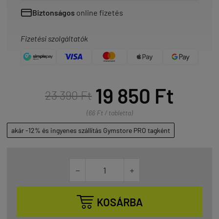
Biztonságos
online fizetés
Fizetési szolgáltatók
19 850 Ft
23 390 Ft
(66 Ft / tabletta)
akár -12% és ingyenes szállítás Gymstore PRO tagként



KOSÁRBA