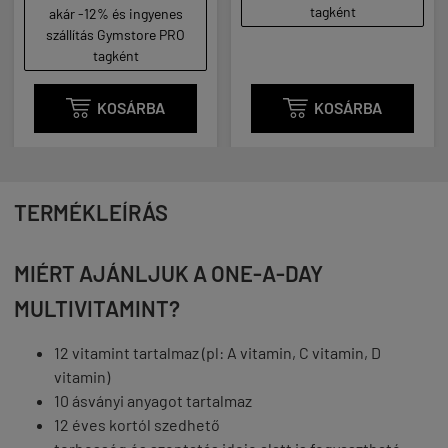
tagként
akár -12% és ingyenes
szállítás Gymstore PRO
tagként

KOSÁRBA

KOSÁRBA
TERMÉKLEÍRÁS
MIÉRT AJÁNLJUK A ONE-A-DAY
MULTIVITAMINT?
12 vitamint tartalmaz (pl: A vitamin, C vitamin, D
vitamin)
10 ásványi anyagot tartalmaz
12 éves kortól szedhető