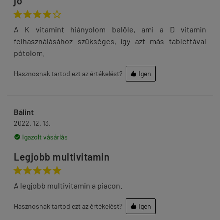
jó





A K vitamint hiányolom belőle, ami a D vitamin
felhasználásához szükséges, így azt más tablettával
pótolom.
Hasznosnak tartod ezt az értékelést?
Igen

Bálint
2022. 12. 13.
Igazolt vásárlás

Legjobb multivitamin





A legjobb multivitamin a piacon.
Hasznosnak tartod ezt az értékelést?
Igen
