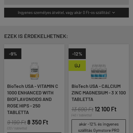
Ingyenes személyes átvétel, vagy akár 0 Ft-os szállítás!

EZEK IS ÉRDEKELHETNEK:
%
-12%
-8%
ÚJ
Tech USA - VITAMIN C
BioTech USA - CALCIUM
BioTe
00 ENHANCED WITH
ZINC MAGNESIUM - 3 X 100
1000 
OFLAVONOIDS AND
TABLETTA
8 79
E HIPS - 250
13 690 Ft
12 100 Ft
(41 / tab
BLETTA
(40 / tabletta)
ak
190 Ft
8 350 Ft
sz
akár -12% és ingyenes
 tabletta)
szállítás Gymstore PRO