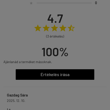
0

4.7





(3 értékelés)
100%
Ajánlanád a terméket másoknak.
Értékelés írása
Gazdag Sára
2025. 12. 10.