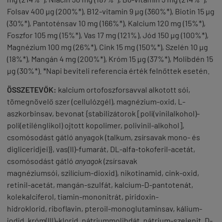
Folsav 400 µg (200%*), B12-vitamin 9 µg (360%*), Biotin 15 µg
(30%*), Pantoténsav 10 mg (166%*), Kalcium 120 mg (15%*),
Foszfor 105 mg (15%*), Vas 17 mg (121%), Jód 150 µg (100%*),
Magnézium 100 mg (26%*), Cink 15 mg (150%*), Szelén 10 µg
(18%*), Mangán 4 mg (200%*), Króm 15 µg (37%*), Molibdén 15
µg (30%*). *Napi beviteli referencia érték felnőttek esetén.
ÖSSZETEVŐK:
kalcium ortofoszforsavval alkotott sói,
tömegnövelő szer (cellulózgél), magnézium-oxid, L-
aszkorbinsav, bevonat {stabilizátorok [poli(vinilalkohol)-
poli(etilénglikol) ojtott kopolimer, polivinil-alkohol],
csomósodást gátló anyagok (talkum, zsírsavak mono- és
digliceridjei)}, vas(II)-fumarát, DL-alfa-tokoferil-acetát,
csomósodást gátló
anyagok
(zsírsavak
magnéziumsói, szilícium-dioxid), nikotinamid, cink-oxid,
retinil-acetát, mangán-szulfát, kalcium-D-pantotenát,
kolekalciferol, tiamin-mononitrát, piridoxin-
hidroklorid, riboflavin, pteroil-monoglutaminsav, kálium-
jodid, króm(III)-klorid, nátriummolibdát, nátrium-szelenit, D-