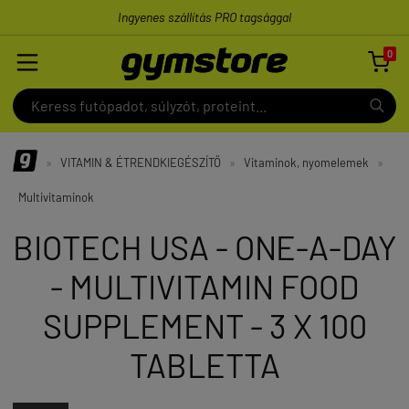
Ingyenes szállítás PRO tagsággal
0

»
VITAMIN & ÉTRENDKIEGÉSZÍTŐ
»
Vitaminok, nyomelemek
»
Multivitaminok
BIOTECH USA - ONE-A-DAY
- MULTIVITAMIN FOOD
SUPPLEMENT - 3 X 100
TABLETTA