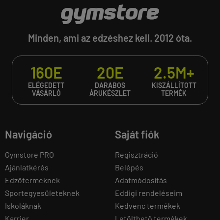
Minden, ami az edzéshez kell. 2012 óta.
160E
20E
2.5M+
ELÉGEDETT
DARABOS
KISZÁLLÍTOTT
VÁSÁRLÓ
ÁRUKÉSZLET
TERMÉK
Navigáció
Saját fiók
Gymstore PRO
Regisztráció
Ajánlatkérés
Belépés
Edzőtermeknek
Adatmódosítás
Sportegyesületeknek
Eddigi rendeléseim
Iskoláknak
Kedvenc termékek
Karrier
Letölthető termékek