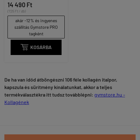
14 490 Ft
(725 Ft / db)
akár -12% és ingyenes
szállítás Gymstore PRO
tagként

KOSÁRBA
I
De ha van időd átböngészni 106 féle kollagén italpor,
kapszula és sürítmény kínálatunkat, akkor a teljes
termékválasztékra itt tudsz továbblépni:
gymstore.hu -
K
ollagének