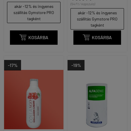
(54 Ft / kapszula)
akár -12% és ingyenes
szállítás Gymstore PRO
akár -12% és ingyenes
tagként
szállítás Gymstore PRO
tagként

KOSÁRBA

KOSÁRBA
-17%
-19%