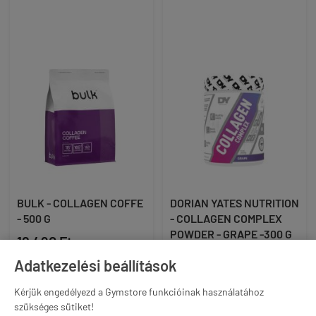
BULK - COLLAGEN COFFE
DORIAN YATES NUTRITION
- 500 G
- COLLAGEN COMPLEX
POWDER - GRAPE -300 G
12 490 Ft
13 890 Ft
(25 Ft / G)
Adatkezelési beállítások
(46 Ft / G)
akár -12% és ingyenes
Kérjük engedélyezd a Gymstore funkcióinak használatához
szállítás Gymstore PRO
akár -12% és ingyenes
szükséges sütiket!
tagként
szállítás Gymstore PRO