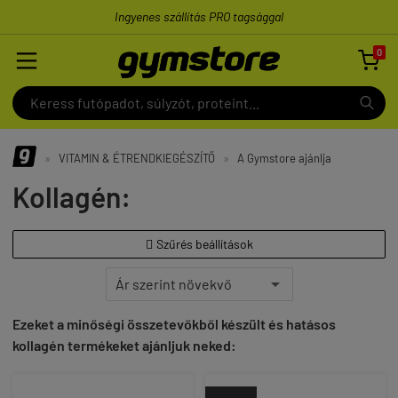
Ingyenes szállítás PRO tagsággal
0

»
VITAMIN & ÉTRENDKIEGÉSZÍTŐ
»
A Gymstore ajánlja
Kollagén:
Szűrés beállítások

Ezeket a minőségi összetevőkből készült és hatásos
kollagén termékeket ajánljuk neked: