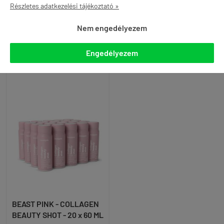
tagként
Részletes adatkezelési tájékoztató »

KOSÁRBA

KOSÁRBA
Nem engedélyezem
Engedélyezem
BEAST PINK - COLLAGEN
BEAUTY SHOT - 20 x 60 ML