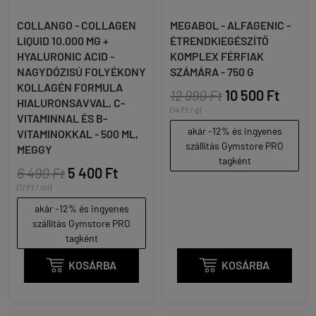
COLLANGO - COLLAGEN
MEGABOL - ALFAGENIC -
LIQUID 10.000 MG +
ÉTRENDKIEGÉSZÍTŐ
HYALURONIC ACID -
KOMPLEX FÉRFIAK
NAGYDÓZISÚ FOLYÉKONY
SZÁMÁRA - 750 G
KOLLAGÉN FORMULA
12 990 Ft
10 500 Ft
HIALURONSAVVAL, C-
(14 Ft / g)
VITAMINNAL ÉS B-
akár -12% és ingyenes
VITAMINOKKAL - 500 ML,
szállítás Gymstore PRO
MEGGY
tagként
6 490 Ft
5 400 Ft
(11 Ft / ml)
akár -12% és ingyenes
szállítás Gymstore PRO
tagként

KOSÁRBA

KOSÁRBA