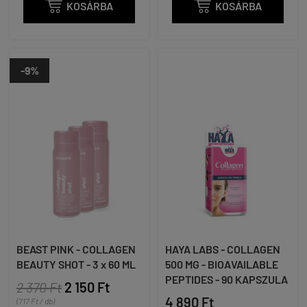

KOSÁRBA

KOSÁRBA
-9%
BEAST PINK - COLLAGEN
HAYA LABS - COLLAGEN
BEAUTY SHOT - 3 x 60 ML
500 MG - BIOAVAILABLE
PEPTIDES - 90 KAPSZULA
2 370 Ft
2 150 Ft
4 890 Ft
(717 Ft / db)