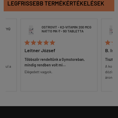
LEGFRISSEBB TERMÉKÉRTÉKELÉSEK
OSTROVIT - K2-VITAMIN 200 MCG
OSTROVIT - K2-VITAMI
NATTO MK-7 - 90 TABLETTA
NATTO MK-7 - 90 TABL







 József
B. István
 rendeltünk a Gymstoreban,
Tisztességes dózis apró tablett
ndben volt mi...
A korszerű tanulmányokhoz igaz
 vagyok.
dózisú K2 tabletta, rendkívül ve
áron. Egyes felhasználók számára 