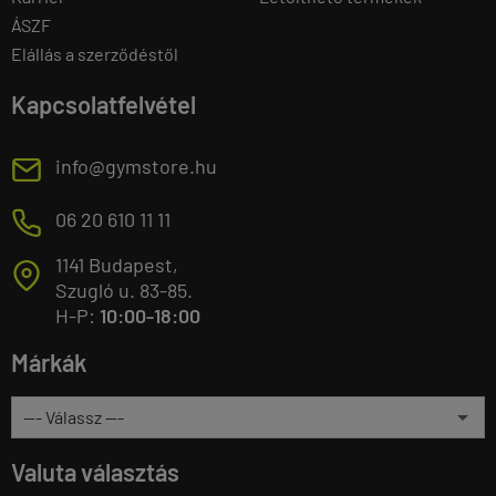
ÁSZF
Elállás a szerződéstől
Kapcsolatfelvétel
E
info@gymstore.hu
M
06 20 610 11 11
1141 Budapest,
T
Szugló u. 83-85.
H-P:
10:00-18:00
Márkák
Valuta választás