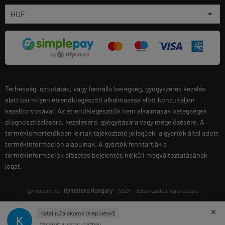
Terhesség, szoptatás, vagy fennálló betegség, gyógyszeres kezelés
alatt bármilyen étrendkiegészítő alkalmazása előtt konzultáljon
kezelőorvosával! Az étrendkiegészítők nem alkalmasak betegségek
diagnosztizálására, kezelésére, gyógyítására vagy megelőzésére. A
termékismertetőkben leírtak tájékoztató jellegűek, a gyártók által adott
termékinformáción alapulnak. A gyártók fenntartják a
termékinformációk előzetes bejelentés nélküli megváltoztatásának
jogát.
gymstore.hu -
Gymstore Hungary
-
ÁSZF
-
Adatkezelési tájékoztató
×
Katalin Zalakaros településről
K
Vásárolt a webáruházban