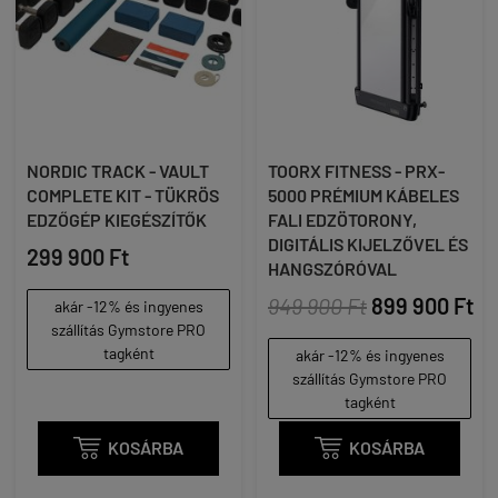
NORDIC TRACK - VAULT
TOORX FITNESS - PRX-
COMPLETE KIT - TÜKRÖS
5000 PRÉMIUM KÁBELES
EDZŐGÉP KIEGÉSZÍTŐK
FALI EDZÖTORONY,
DIGITÁLIS KIJELZŐVEL ÉS
299 900 Ft
HANGSZÓRÓVAL
949 900 Ft
899 900 Ft
akár -12% és ingyenes
szállítás Gymstore PRO
tagként
akár -12% és ingyenes
szállítás Gymstore PRO
tagként

KOSÁRBA

KOSÁRBA