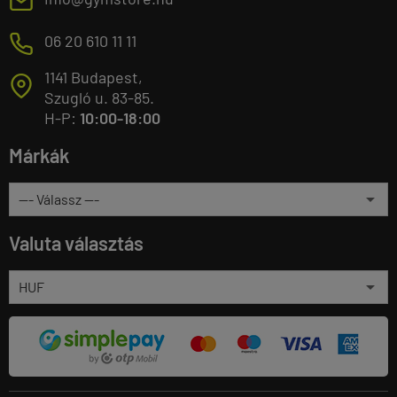
E
M
06 20 610 11 11
1141 Budapest,
T
Szugló u. 83-85.
H-P:
10:00-18:00
Márkák
Valuta választás