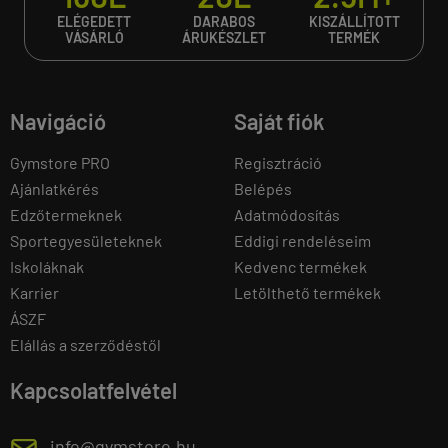
ELÉGEDETT
DARABOS
KISZÁLLÍTOTT
VÁSÁRLÓ
ÁRUKÉSZLET
TERMÉK
Navigáció
Saját fiók
Gymstore PRO
Regisztráció
Ajánlatkérés
Belépés
Edzőtermeknek
Adatmódosítás
Sportegyesületeknek
Eddigi rendeléseim
Iskoláknak
Kedvenc termékek
Karrier
Letölthető termékek
ÁSZF
Elállás a szerződéstől
Kapcsolatfelvétel
info@gymstore.hu