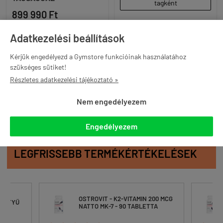
tagként
899 990 Ft
Adatkezelési beállítások
akár -12% és ingyenes
szállítás Gymstore PRO
Kérjük engedélyezd a Gymstore funkcióinak használatához
tagként
szükséges sütiket!

KOSÁRBA

KOSÁRBA
Részletes adatkezelési tájékoztató »
Nem engedélyezem
Engedélyezem
LEGFRISSEBB TERMÉKÉRTÉKELÉSEK
OSTROVIT - K2-VITAMIN 200 MCG
ESZTYŰ
NATTO MK-7 - 90 TABLETTA