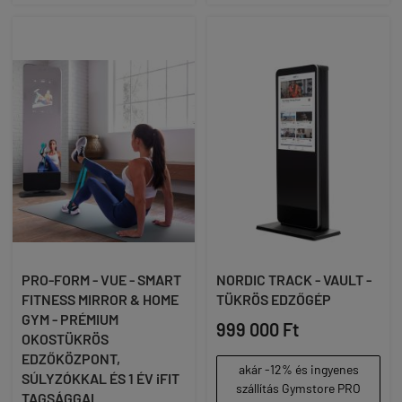
PRO-FORM - VUE - SMART
NORDIC TRACK - VAULT -
FITNESS MIRROR & HOME
TÜKRÖS EDZŐGÉP
GYM - PRÉMIUM
999 000 Ft
OKOSTÜKRÖS
EDZŐKÖZPONT,
akár -12% és ingyenes
SÚLYZÓKKAL ÉS 1 ÉV iFIT
szállítás Gymstore PRO
TAGSÁGGAL