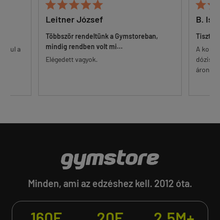







Leitner József
B. Ist
Többször rendeltünk a Gymstoreban,
Tisztes
mindig rendben volt mi...
 alul a
A korsz
őr.
Elégedett vagyok.
dózisú 
...
áron. Eg
Minden, ami az edzéshez kell. 2012 óta.
160E
20E
2.5M+