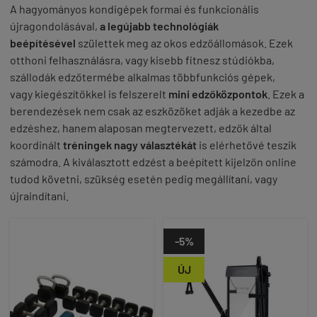
A hagyományos kondigépek formai és funkcionális
újragondolásával,
a legújabb technológiák
beépítésével
születtek meg az okos edzőállomások. Ezek
otthoni felhasználásra, vagy kisebb fitnesz stúdiókba,
szállodák edzőtermébe alkalmas többfunkciós gépek,
vagy kiegészítőkkel is felszerelt
mini edzőközpontok
.
Ezek a
berendezések
nem csak az eszközöket adják a kezedbe az
edzéshez, hanem alaposan megtervezett, edzők által
koordinált
tréningek nagy választékát
is elérhetővé teszik
számodra. A kiválasztott edzést a beépített kijelzőn online
tudod követni, szükség esetén pedig megállítani, vagy
újraindítani.
-5%
ÚJ