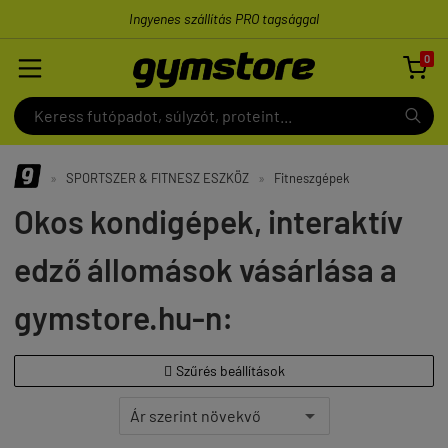
Ingyenes szállítás PRO tagsággal
0

»
SPORTSZER & FITNESZ ESZKÖZ
»
Fitneszgépek
Okos kondigépek, interaktív
edző állomások vásárlása a
gymstore.hu-n:
Szűrés beállítások
