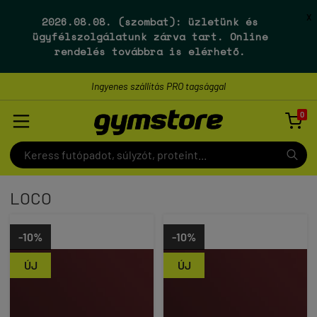
X
2026.08.08. (szombat):
üzletünk és
ügyfélszolgálatunk
zárva tart
. Online
rendelés továbbra is elérhető.
Ingyenes szállítás PRO tagsággal
0

LOCO
-10%
-10%
ÚJ
ÚJ