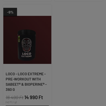
-9%
LOCO - LOCO EXTREME -
PRE-WORKOUT WITH
SABEET® & BIOPERINE® -
360 G
16 490 Ft
14 990 Ft
(42 Ft / g)