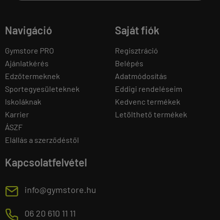
Navigáció
Saját fiók
Gymstore PRO
Regisztráció
Ajánlatkérés
Belépés
Edzőtermeknek
Adatmódosítás
Sportegyesületeknek
Eddigi rendeléseim
Iskoláknak
Kedvenc termékek
Karrier
Letölthető termékek
ÁSZF
Elállás a szerződéstől
Kapcsolatfelvétel
E
info@gymstore.hu
M
06 20 610 11 11