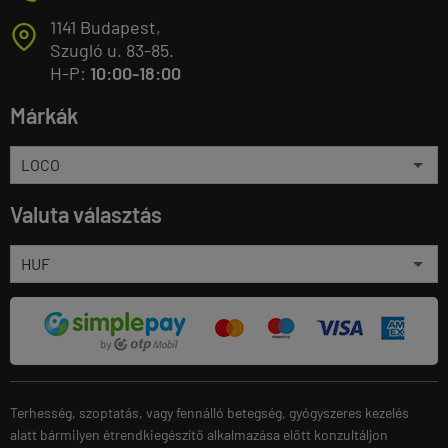
1141 Budapest,
T
Szugló u. 83-85.
H-P:
10:00-18:00
Márkák
Valuta választás
Terhesség, szoptatás, vagy fennálló betegség, gyógyszeres kezelés
alatt bármilyen étrendkiegészítő alkalmazása előtt konzultáljon