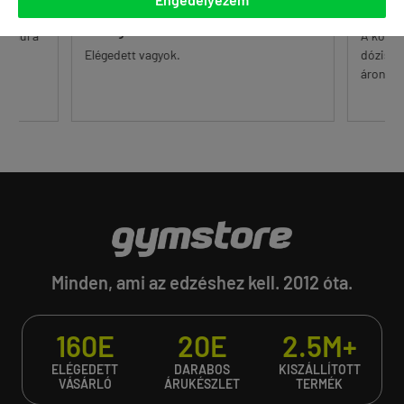
Többször rendeltünk a Gymstoreban,
Tisztes
mindig rendben volt mi...
 alul a
A korsz
őr.
Elégedett vagyok.
dózisú 
...
áron. Eg
Minden, ami az edzéshez kell. 2012 óta.
160E
20E
2.5M+
ELÉGEDETT
DARABOS
KISZÁLLÍTOTT
VÁSÁRLÓ
ÁRUKÉSZLET
TERMÉK