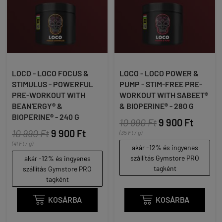
LOCO - LOCO FOCUS &
LOCO - LOCO POWER &
STIMULUS - POWERFUL
PUMP - STIM-FREE PRE-
PRE-WORKOUT WITH
WORKOUT WITH SABEET®
BEAN'ERGY® &
& BIOPERINE® - 280 G
BIOPERINE® - 240 G
10 990 Ft
9 900 Ft
10 990 Ft
9 900 Ft
(35 Ft / g)
(41 Ft / g)
akár -12% és ingyenes
szállítás Gymstore PRO
akár -12% és ingyenes
tagként
szállítás Gymstore PRO
tagként

KOSÁRBA

KOSÁRBA