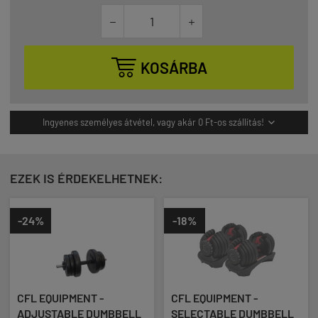



KOSÁRBA
Ingyenes személyes átvétel, vagy akár 0 Ft-os szállítás!

EZEK IS ÉRDEKELHETNEK:
-24%
-18%
CFL EQUIPMENT -
CFL EQUIPMENT -
ADJUSTABLE DUMBBELL
SELECTABLE DUMBBELL