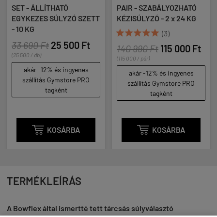
SET - ÁLLÍTHATÓ
PAIR - SZABÁLYOZHATÓ
EGYKEZES SÚLYZÓ SZETT
KÉZISÚLYZÓ - 2 x 24 KG
- 10 KG





(3)
33 690 Ft
25 500 Ft
140 990 Ft
115 000 Ft
(25 500 / db)
(115 000 / pár)
akár -12% és ingyenes
akár -12% és ingyenes
szállítás Gymstore PRO
szállítás Gymstore PRO
tagként
tagként

KOSÁRBA

KOSÁRBA
TERMÉKLEÍRÁS
A Bowflex által ismertté tett tárcsás súlyválasztó