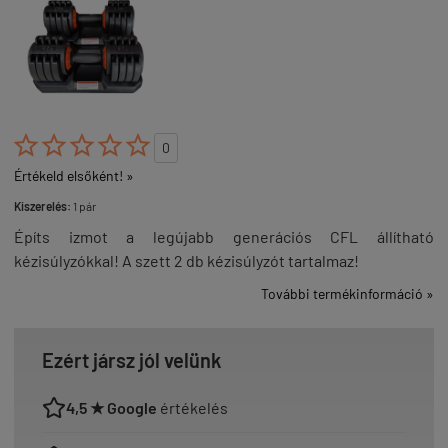





0
Értékeld elsőként! »
Kiszerelés:
1 pár
Építs izmot a legújabb generációs CFL állítható
kézisúlyzókkal! A szett 2 db kézisúlyzót tartalmaz!
További termékinformáció »
Ezért jársz jól velünk
4,5 ★ Google
értékelés