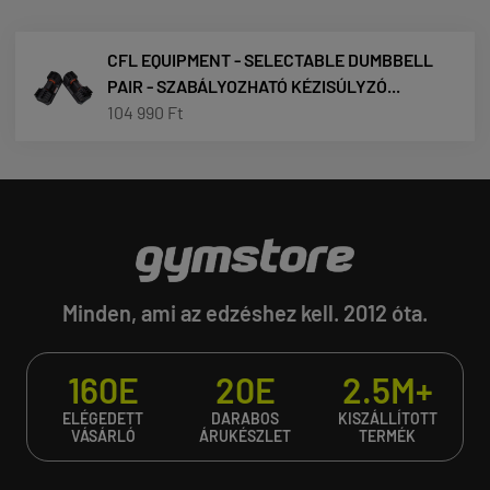
CFL EQUIPMENT - SELECTABLE DUMBBELL
PAIR - SZABÁLYOZHATÓ KÉZISÚLYZÓ...
104 990 Ft
Minden, ami az edzéshez kell. 2012 óta.
160E
20E
2.5M+
ELÉGEDETT
DARABOS
KISZÁLLÍTOTT
VÁSÁRLÓ
ÁRUKÉSZLET
TERMÉK