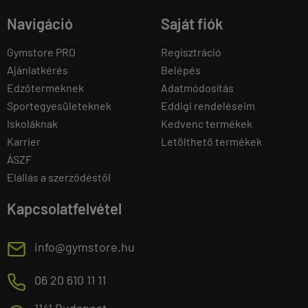
Navigáció
Saját fiók
Gymstore PRO
Regisztráció
Ajánlatkérés
Belépés
Edzőtermeknek
Adatmódosítás
Sportegyesületeknek
Eddigi rendeléseim
Iskoláknak
Kedvenc termékek
Karrier
Letölthető termékek
ÁSZF
Elállás a szerződéstől
Kapcsolatfelvétel
E
info@gymstore.hu
M
06 20 610 11 11
1141 Budapest,