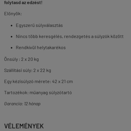
folytasd az edzést!
Előnyök:
Egyszerű súlyválasztás
Nincs több keresgélés, rendezgetés a súlyzók között
Rendkívül helytakarékos
Önsúly : 2 x 20 kg
Szállítási súly: 2 x 22 kg
Egy kézisúlyzó mérete: 42 x 21 cm
Tartozékok: műanyag súlyzótartó
Garancia: 12 hónap
VÉLEMÉNYEK