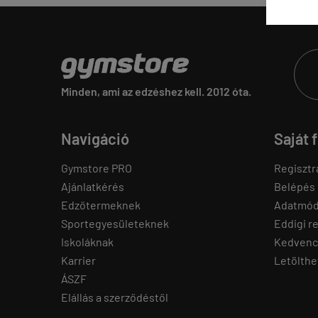
Minden, ami az edzéshez kell. 2012 óta.
Navigáció
Saját 
Gymstore PRO
Regisztr
Ajánlatkérés
Belépés
Edzőtermeknek
Adatmód
Sportegyesületeknek
Eddigi r
Iskoláknak
Kedvenc
Karrier
Letölthe
ÁSZF
Elállás a szerződéstől