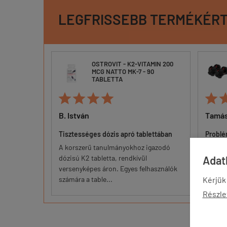
LEGFRISSEBB TERMÉKÉR
TAMIN 200
OSTROVIT - K2-VITAMIN 200
 90
MCG NATTO MK-7 - 90
TABLETTA





B. István
Tamá
storeban,
Tisztességes dózis apró tablettában
Problé
A korszerű tanulmányokhoz igazodó
Nem zö
dózisú K2 tabletta, rendkívül
Adatk
legolcs
versenyképes áron. Egyes felhasználók
nem ol
számára a table...
Kérjük
Részle