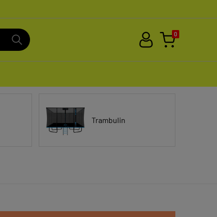
0
Trambulin