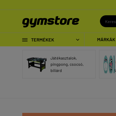

MÁRKÁK
TERMÉKEK

Játékasztalok,
pingpong, csocsó,
biliárd