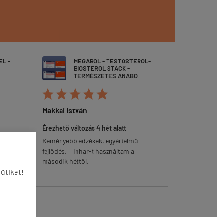
EL -
MEGABOL - TESTOSTEROL-
O
BIOSTEROL STACK -
H
TERMÉSZETES ANABO...
A







Makkai István
Béla
Érezhető változás 4 hét alatt
Kiváló
eli túl
Keményebb edzések, egyértelmű
Teljesen me
l
fejlődés. + Inhar-t használtam a
amit igér.
második héttől.
ütiket!