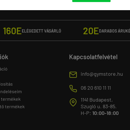
160E
20E
ELÉGEDETT VÁSÁRLÓ
DARABOS ÁRUK
fiók
Kapcsolatfelvétel
áció
E
info@gymstore.hu
osítás
M
06 20 610 11 11
endeléseim
 termékek
1141 Budapest,
T
Szugló u. 83-85.
tő termékek
H-P:
10:00-18:00