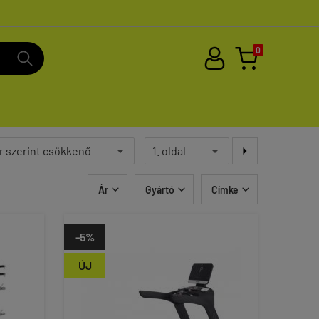
0

Ár
Gyártó
Címke



-5%
ÚJ