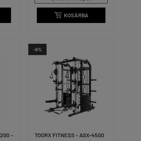
KOSÁRBA

-6%
200 -
TOORX FITNESS - ASX-4500