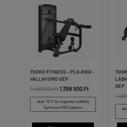
TOORX FITNESS - PLX-8100 -
TOOR
VÁLLNYOMÓ GÉP
LÁBN
GÉP
1 499 900 Ft
1 399 900 Ft
1 499
akár -12% és ingyenes szállítás
Gymstore PRO tagként
aká