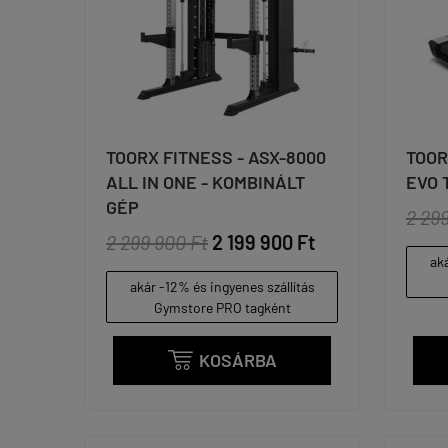
TOORX FITNESS - ASX-8000
TOOR
ALL IN ONE - KOMBINÁLT
EVO 
GÉP
2 29
2 299 900 Ft
2 199 900 Ft
aká
akár -12% és ingyenes szállítás
Gymstore PRO tagként
KOSÁRBA
