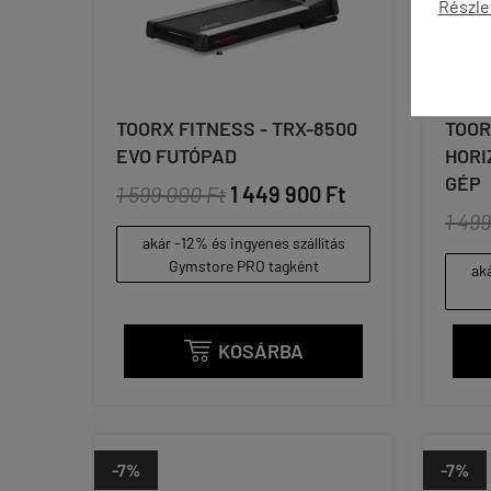
Részle
TOORX FITNESS - TRX-8500
TOOR
EVO FUTÓPAD
HORI
GÉP
1 599 000 Ft
1 449 900 Ft
1 499
akár -12% és ingyenes szállítás
Gymstore PRO tagként
aká
KOSÁRBA

-7%
-7%