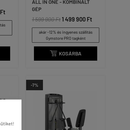
ALL IN ONE - KOMBINÁLT
GÉP
 Ft
1 599 900 Ft
1 499 900 Ft
ítás
akár -12% és ingyenes szállítás
Gymstore PRO tagként
KOSÁRBA

-7%
ütiket!