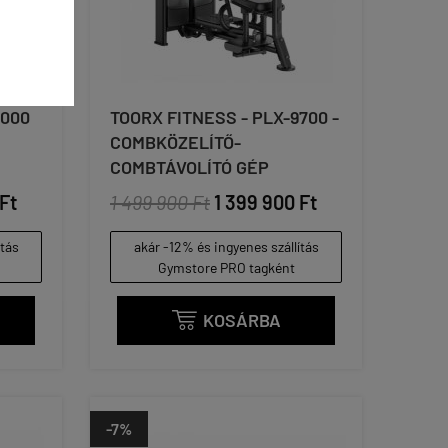
6000
TOORX FITNESS - PLX-9700 -
COMBKÖZELÍTŐ-
COMBTÁVOLÍTÓ GÉP
Ft
1 499 900 Ft
1 399 900 Ft
ítás
akár -12% és ingyenes szállítás
Gymstore PRO tagként
KOSÁRBA

-7%