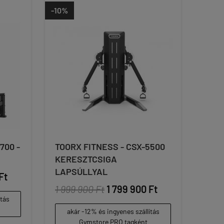
-10%
700 -
TOORX FITNESS - CSX-5500
KERESZTCSIGA
LAPSÚLLYAL
Ft
1 999 900 Ft
1 799 900 Ft
ítás
akár -12% és ingyenes szállítás
Gymstore PRO tagként