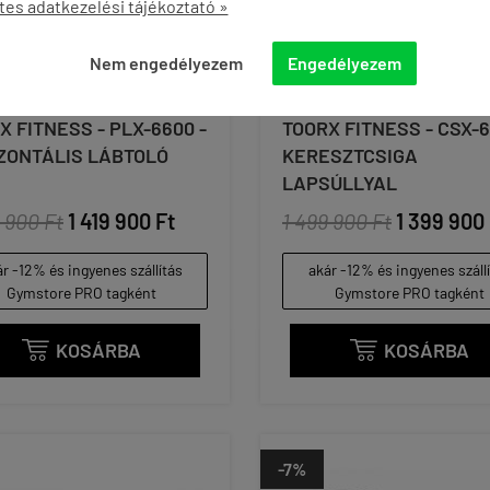
tes adatkezelési tájékoztató »
Nem engedélyezem
Engedélyezem
X FITNESS - PLX-6600 -
TOORX FITNESS - CSX-
ZONTÁLIS LÁBTOLÓ
KERESZTCSIGA
LAPSÚLLYAL
 900 Ft
1 419 900 Ft
1 499 900 Ft
1 399 900 
r -12% és ingyenes szállítás
akár -12% és ingyenes száll
Gymstore PRO tagként
Gymstore PRO tagként
KOSÁRBA
KOSÁRBA


-7%