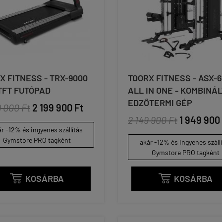
X FITNESS - TRX-9000
TOORX FITNESS - ASX-
TFT FUTÓPAD
ALL IN ONE - KOMBINÁL
EDZŐTERMI GÉP
9 000 Ft
2 199 900 Ft
2 149 900 Ft
1 949 900
r -12% és ingyenes szállítás
Gymstore PRO tagként
akár -12% és ingyenes száll
Gymstore PRO tagként
KOSÁRBA
KOSÁRBA

