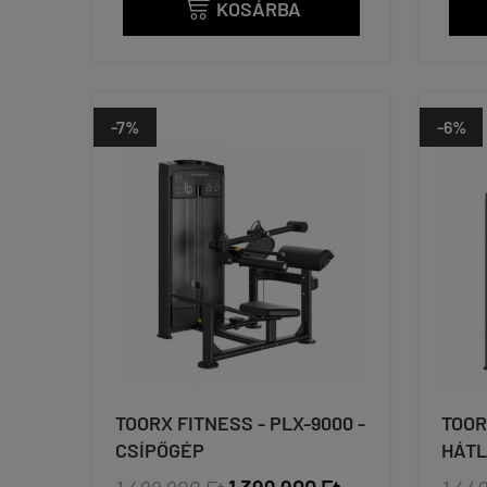
KOSÁRBA

-7%
-6%
TOORX FITNESS - PLX-9000 -
TOOR
CSÍPŐGÉP
HÁTL