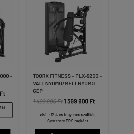
000 -
TOORX FITNESS - PLX-9200 -
VÁLLNYOMÓ/MELLNYOMÓ
GÉP
Ft
1 499 900 Ft
1 399 900 Ft
ítás
akár -12% és ingyenes szállítás
Gymstore PRO tagként