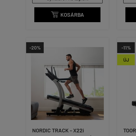
KOSÁRBA

-20%
-11%
ÚJ
NORDIC TRACK - X22i
TOOR