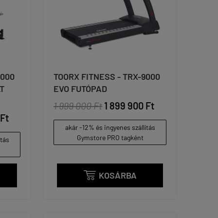
6000
TOORX FITNESS - TRX-9000
T
EVO FUTÓPAD
1 999 000 Ft
1 899 900 Ft
 Ft
akár -12% és ingyenes szállítás
Gymstore PRO tagként
ítás
KOSÁRBA
