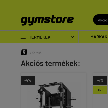

MÁRKÁK
TERMÉKEK

» Kereső
Akciós termékek:
-4%
-4%
ÚJ