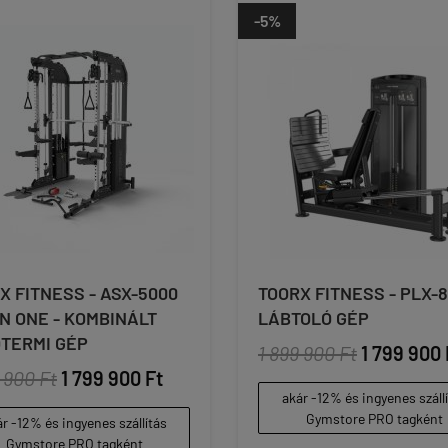
-5%
X FITNESS - ASX-5000
TOORX FITNESS - PLX-8
IN ONE - KOMBINÁLT
LÁBTOLÓ GÉP
TERMI GÉP
1 899 900 Ft
1 799 900 
 900 Ft
1 799 900 Ft
akár -12% és ingyenes száll
Gymstore PRO tagként
r -12% és ingyenes szállítás
Gymstore PRO tagként