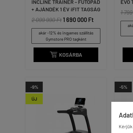
INCLINE TRAINER - FUTÓPAD
EVO 
+ AJÁNDÉK 1 ÉV iFIT TAGSÁG
1 799
2 099 990 Ft
1 690 000 Ft
aká
akár -12% és ingyenes szállítás
Gymstore PRO tagként
KOSÁRBA

-9%
-5%
ÚJ
Adatk
Kérjük