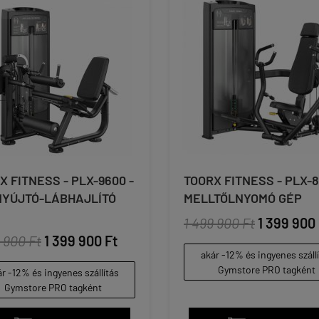
X FITNESS - PLX-9600 -
TOORX FITNESS - PLX-8
YÚJTÓ-LÁBHAJLÍTÓ
MELLTŐLNYOMÓ GÉP
1 499 900 Ft
1 399 900 
 900 Ft
1 399 900 Ft
akár -12% és ingyenes száll
Gymstore PRO tagként
r -12% és ingyenes szállítás
Gymstore PRO tagként