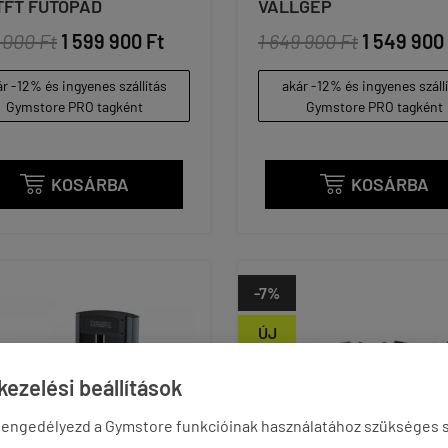
TFT FUTÓPAD
VÁLLGÉP
 000 Ft
1 599 900 Ft
1 649 900 Ft
1 549 900
r -12% és ingyenes szállítás
akár -12% és ingyenes száll
Gymstore PRO tagként
Gymstore PRO tagként
KOSÁRBA
KOSÁRBA


-7%
ÚJ
ezelési beállítások
 engedélyezd a Gymstore funkcióinak használatához szükséges s