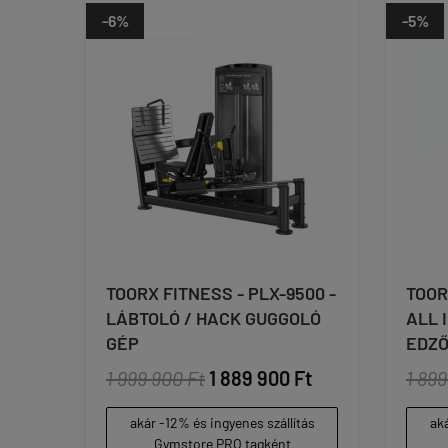
-6%
-5%
TOORX FITNESS - PLX-9500 -
TOOR
LÁBTOLÓ / HACK GUGGOLÓ
ALL 
GÉP
EDZŐ
1 999 900 Ft
1 889 900 Ft
1 899
akár -12% és ingyenes szállítás
aká
Gymstore PRO tagként