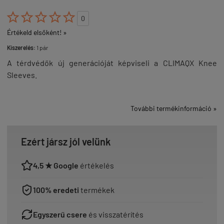





0
Értékeld elsőként! »
Kiszerelés:
1 pár
A térdvédők új generációját képviseli a CLIMAQX Knee
Sleeves.
További termékinformáció »
Ezért jársz jól velünk
4,5 ★ Google
értékelés
100% eredeti
termékek
Egyszerű csere
és visszatérítés