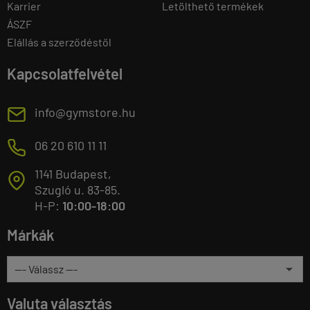
Karrier
Letölthető termékek
ÁSZF
Elállás a szerződéstől
Kapcsolatfelvétel
E
info@gymstore.hu
M
06 20 610 11 11
1141 Budapest,
T
Szugló u. 83-85.
H-P:
10:00-18:00
Márkák
Valuta választás