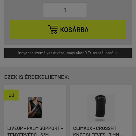



KOSÁRBA
Ingyenes személyes átvétel, vagy akár 0 Ft-os szállítás!

EZEK IS ÉRDEKELHETNEK:
ÚJ
LIVEUP - PALM SUPPORT -
CLIMAQX - CROSSFIT
TENYÉRVÉDŐ - S/M
KNEE SLEEVES - 7 MM -