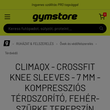
Ingyenes szállítás PRO tagsággal
0

»
RUHÁZAT & FELSZERELÉS
»
Övek és védőfelszerelés
»
Térdvédő
CLIMAQX - CROSSFIT
KNEE SLEEVES - 7 MM -
KOMPRESSZIÓS
TÉRDSZORÍTÓ, FEHÉR-
SZÜRKE TEREPSZÍN