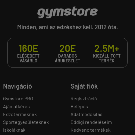
Minden, ami az edzéshez kell. 2012 óta.
160E
20E
2.5M+
ELÉGEDETT
DARABOS
KISZÁLLÍTOTT
VÁSÁRLÓ
ÁRUKÉSZLET
TERMÉK
Navigáció
Saját fiók
Gymstore PRO
Regisztráció
Ajánlatkérés
Belépés
Edzőtermeknek
Adatmódosítás
Sportegyesületeknek
Eddigi rendeléseim
Iskoláknak
Kedvenc termékek