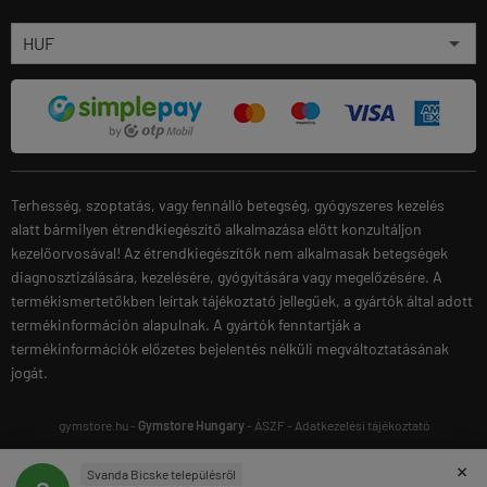
Terhesség, szoptatás, vagy fennálló betegség, gyógyszeres kezelés
alatt bármilyen étrendkiegészítő alkalmazása előtt konzultáljon
kezelőorvosával! Az étrendkiegészítők nem alkalmasak betegségek
diagnosztizálására, kezelésére, gyógyítására vagy megelőzésére. A
termékismertetőkben leírtak tájékoztató jellegűek, a gyártók által adott
termékinformáción alapulnak. A gyártók fenntartják a
termékinformációk előzetes bejelentés nélküli megváltoztatásának
jogát.
gymstore.hu -
Gymstore Hungary
-
ÁSZF
-
Adatkezelési tájékoztató
×
Svanda Bicske településről