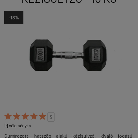
-13%





5
Írj véleményt »
Gumírozott, hatszög alakú kézisúlyzó, kiváló fogású,