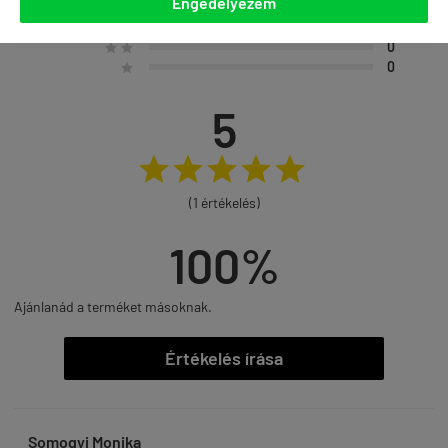
Engedélyezem
0




0



0


0

5





(1 értékelés)
100%
Ajánlanád a terméket másoknak.
Értékelés írása
Somogyi Monika