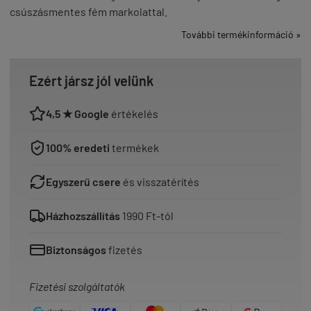
csúszásmentes fém markolattal.
További termékinformáció »
Ezért jársz jól velünk
4,5 ★ Google
értékelés
100% eredeti
termékek
Egyszerű csere
és visszatérítés
Házhozszállítás
1990 Ft-tól
Biztonságos
fizetés
Fizetési szolgáltatók