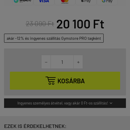
20 100 Ft
23 090 Ft
akár -12% és ingyenes szállítás Gymstore PRO tagként



KOSÁRBA
Ingyenes személyes átvétel, vagy akár 0 Ft-os szállítás!

EZEK IS ÉRDEKELHETNEK: