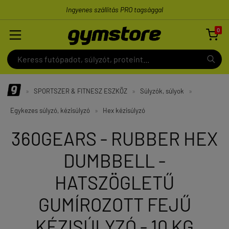
Ingyenes szállítás PRO tagsággal
0

»
SPORTSZER & FITNESZ ESZKÖZ
»
Súlyzók, súlyok
»
Egykezes súlyzó, kézisúlyzó
»
Hex kézisúlyzó
360GEARS - RUBBER HEX
DUMBBELL -
HATSZÖGLETŰ
GUMÍROZOTT FEJŰ
KÉZISÚLYZÓ - 10 KG