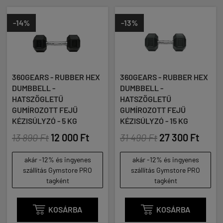
-14%
-13%
360GEARS - RUBBER HEX
360GEARS - RUBBER HEX
DUMBBELL -
DUMBBELL -
HATSZÖGLETŰ
HATSZÖGLETŰ
GUMÍROZOTT FEJŰ
GUMÍROZOTT FEJŰ
KÉZISÚLYZÓ - 5 KG
KÉZISÚLYZÓ - 15 KG
13 890 Ft
12 000 Ft
31 490 Ft
27 300 Ft
akár -12% és ingyenes
akár -12% és ingyenes
szállítás Gymstore PRO
szállítás Gymstore PRO
tagként
tagként

KOSÁRBA

KOSÁRBA