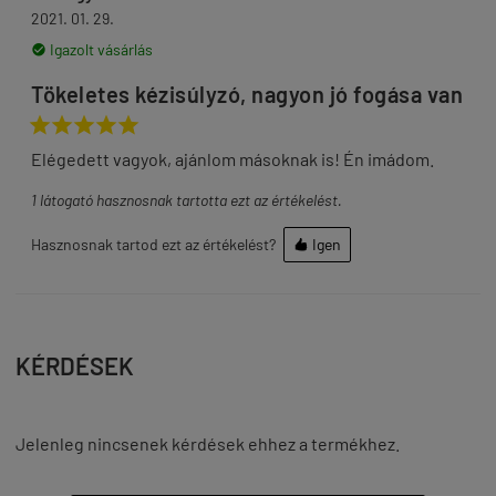
2021. 01. 29.
Igazolt vásárlás

Tökeletes kézisúlyzó, nagyon jó fogása van





Elégedett vagyok, ajánlom másoknak is! Én imádom.
1
látogató hasznosnak tartotta ezt az értékelést.
Hasznosnak tartod ezt az értékelést?
Igen

KÉRDÉSEK
Jelenleg nincsenek kérdések ehhez a termékhez.