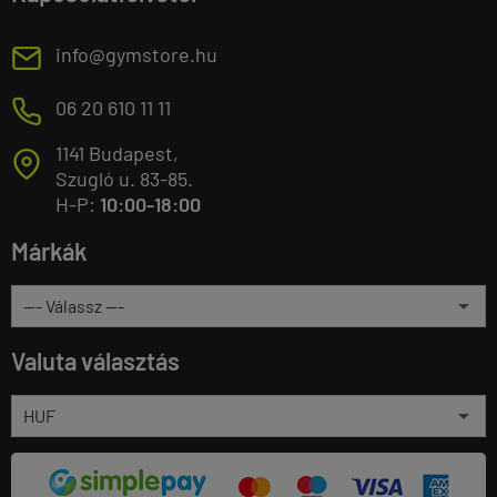
E
info@gymstore.hu
M
06 20 610 11 11
1141 Budapest,
T
Szugló u. 83-85.
H-P:
10:00-18:00
Márkák
Valuta választás