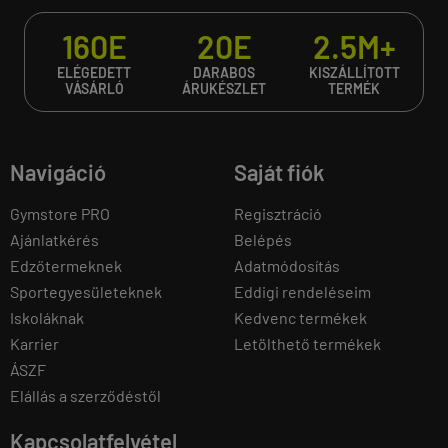
160E
20E
2.5M+
ELÉGEDETT
DARABOS
KISZÁLLÍTOTT
VÁSÁRLÓ
ÁRUKÉSZLET
TERMÉK
Navigáció
Saját fiók
Gymstore PRO
Regisztráció
Ajánlatkérés
Belépés
Edzőtermeknek
Adatmódosítás
Sportegyesületeknek
Eddigi rendeléseim
Iskoláknak
Kedvenc termékek
Karrier
Letölthető termékek
ÁSZF
Elállás a szerződéstől
Kapcsolatfelvétel