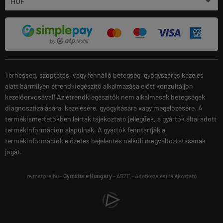
Terhesség, szoptatás, vagy fennálló betegség, gyógyszeres kezelés
alatt bármilyen étrendkiegészítő alkalmazása előtt konzultáljon
kezelőorvosával! Az étrendkiegészítők nem alkalmasak betegségek
diagnosztizálására, kezelésére, gyógyítására vagy megelőzésére. A
termékismertetőkben leírtak tájékoztató jellegűek, a gyártók által adott
termékinformáción alapulnak. A gyártók fenntartják a
termékinformációk előzetes bejelentés nélküli megváltoztatásának
jogát.
gymstore.hu -
Gymstore Hungary
-
ÁSZF
-
Adatkezelési tájékoztató