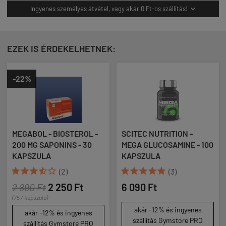
Ingyenes személyes átvétel, vagy akár 0 Ft-os szállítás!

EZEK IS ÉRDEKELHETNEK:
-22%
MEGABOL - BIOSTEROL -
SCITEC NUTRITION -
200 MG SAPONINS - 30
MEGA GLUCOSAMINE - 100
KAPSZULA
KAPSZULA










(2)
(3)
2 890 Ft
2 250 Ft
6 090 Ft
(75 / kapszula)
akár -12% és ingyenes
akár -12% és ingyenes
szállítás Gymstore PRO
szállítás Gymstore PRO