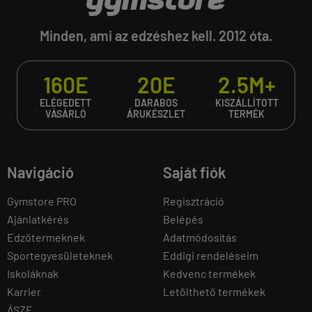
Minden, ami az edzéshez kell. 2012 óta.
160E
20E
2.5M+
ELÉGEDETT
DARABOS
KISZÁLLÍTOTT
VÁSÁRLÓ
ÁRUKÉSZLET
TERMÉK
Navigáció
Saját fiók
Gymstore PRO
Regisztráció
Ajánlatkérés
Belépés
Edzőtermeknek
Adatmódosítás
Sportegyesületeknek
Eddigi rendeléseim
Iskoláknak
Kedvenc termékek
Karrier
Letölthető termékek
ÁSZF