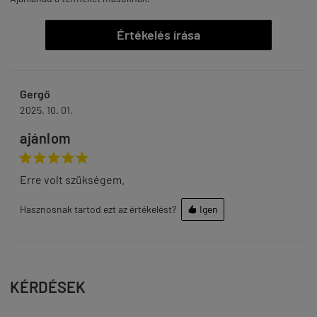
Értékelés írása
Gergő
2025. 10. 01.
ajánlom





Erre volt szükségem.
Hasznosnak tartod ezt az értékelést?
Igen

KÉRDÉSEK