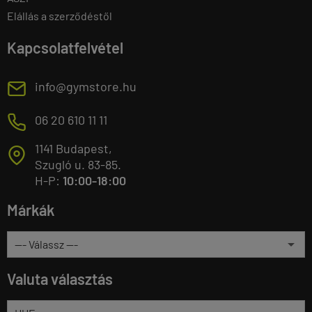
Elállás a szerződéstől
Kapcsolatfelvétel
E
info@gymstore.hu
M
06 20 610 11 11
1141 Budapest,
T
Szugló u. 83-85.
H-P:
10:00-18:00
Márkák
Valuta választás