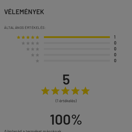
VÉLEMÉNYEK
ÁLTALÁNOS ÉRTÉKELÉS:
1





0




0



0


0

5





(1 értékelés)
100%
Ajánlanád a terméket másoknak.