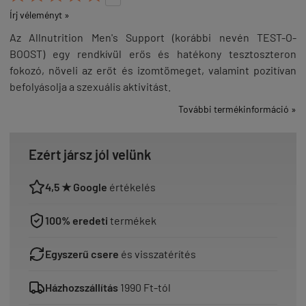
Írj véleményt »
Az Allnutrition Men's Support (korábbi nevén TEST-O-
BOOST) egy rendkívül erős és hatékony tesztoszteron
fokozó, növeli az erőt és izomtömeget, valamint pozitívan
befolyásolja a szexuális aktivitást.
További termékinformáció »
Ezért jársz jól velünk
4,5 ★ Google
értékelés
100% eredeti
termékek
Egyszerű csere
és visszatérítés
Házhozszállítás
1990 Ft-tól