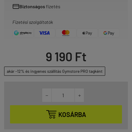
Biztonságos
fizetés
Fizetési szolgáltatók
9 190 Ft
akár -12% és ingyenes szállítás Gymstore PRO tagként



KOSÁRBA