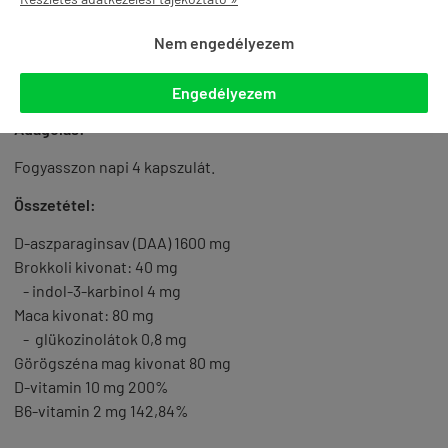
Előnyei:
fokozott izomépítés
Nem engedélyezem
megnövekedett fizikai teljesítőképesség
alfa hím hozzáállás
Engedélyezem
Adagolás:
Fogyasszon napi 4 kapszulát.
Összetétel:
D
-aszparaginsav
(DAA
) 1600
mg
Brokkoli kivonat
:
40 mg
- indol
-3-karbinol
4 mg
Maca kivonat
:
80
mg
-
glükozinolátok
0,8
mg
Görögszéna
mag kivonat
80 mg
D-vitamin
10 mg
200
%
B6-vitamin
2 mg
142,84
%