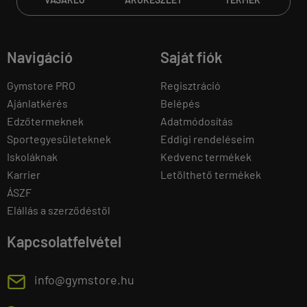
Navigáció
Saját fiók
Gymstore PRO
Regisztráció
Ajánlatkérés
Belépés
Edzőtermeknek
Adatmódosítás
Sportegyesületeknek
Eddigi rendeléseim
Iskoláknak
Kedvenc termékek
Karrier
Letölthető termékek
ÁSZF
Elállás a szerződéstől
Kapcsolatfelvétel
E
info@gymstore.hu