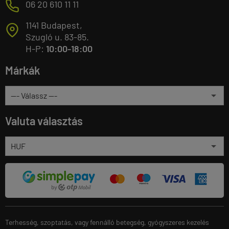
M
06 20 610 11 11
1141 Budapest,
T
Szugló u. 83-85.
H-P:
10:00-18:00
Márkák
Valuta választás
Terhesség, szoptatás, vagy fennálló betegség, gyógyszeres kezelés