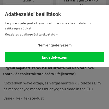
tagként
szállítás Gymstore PRO
tagként
Adatkezelési beállítások
Kérjük engedélyezd a Gymstore funkcióinak használatához
szükséges sütiket!

KOSÁRBA

KOSÁRBA
Részletes adatkezelési tájékoztató »
Nem engedélyezem
TERMÉKLEÍRÁS
Engedélyezem
Egyedi bajonett-záras 150 ml űrtartalmú alsó tárolóval
(porok és tabletták tárolására kifejlesztve).
Közkedvelt wave dizájn, szivárgásmentes kivitelezés BPA
és méreganyag mentes műanyagból (Made in the EU).
Színek: kék, fekete-füst