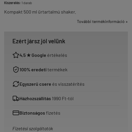
Kiszerelés:
1 darab
Kompakt 500 ml űrtartalmú shaker.
További termékinformáció »
Ezért jársz jól velünk
4,5 ★ Google
értékelés
100% eredeti
termékek
Egyszerű csere
és visszatérítés
Házhozszállítás
1990 Ft-tól
Biztonságos
fizetés
Fizetési szolgáltatók