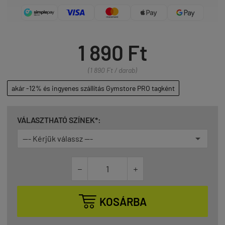
1 890 Ft
(1 890 Ft / darab)
akár -12% és ingyenes szállítás Gymstore PRO tagként
VÁLASZTHATÓ SZÍNEK*:



KOSÁRBA