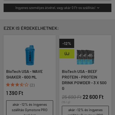
Ingyenes személyes átvétel, vagy akár 0 Ft-os szállítás!

EZEK IS ÉRDEKELHETNEK:
-12%
ÚJ
BioTech USA - WAVE
BioTech USA - BEEF
SHAKER - 600 ML
PROTEIN - PROTEIN
DRINK POWDER - 3 X 500





(2)
G
1 390 Ft
25 690 Ft
22 600 Ft
(15 / g)
akár -12% és ingyenes
szállítás Gymstore PRO
akár -12% és ingyenes