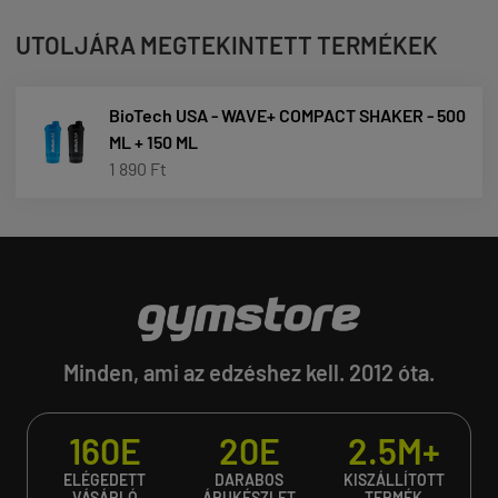
UTOLJÁRA MEGTEKINTETT TERMÉKEK
BioTech USA - WAVE+ COMPACT SHAKER - 500
ML + 150 ML
1 890 Ft
Minden, ami az edzéshez kell. 2012 óta.
160E
20E
2.5M+
ELÉGEDETT
DARABOS
KISZÁLLÍTOTT
VÁSÁRLÓ
ÁRUKÉSZLET
TERMÉK