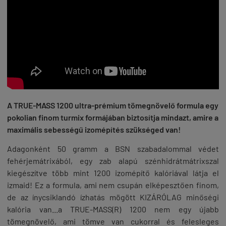
A TRUE-MASS 1200 ultra-prémium tömegnövelő formula egy
pokolian finom turmix formájában biztosítja mindazt, amire a
maximális sebességű izomépítés szükséged van!
Adagonként 50 gramm a BSN szabadalommal védet
fehérjemátrixából, egy zab alapú szénhidrátmátrixszal
kiegészítve több mint 1200 izomépítő kalóriával látja el
izmaid! Ez a formula, ami nem csupán elképesztően finom,
de az ínycsiklandó ízhatás mögött KIZÁRÓLAG minőségi
kalória van...a TRUE-MASS(R) 1200 nem egy újabb
tömegnövelő, ami tömve van cukorral és felesleges