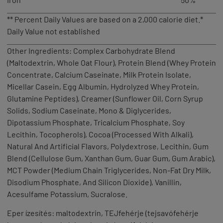
** Percent Daily Values are based on a 2,000 calorie diet.*
Daily Value not established
Other Ingredients: Complex Carbohydrate Blend
(Maltodextrin, Whole Oat Flour), Protein Blend (Whey Protein
Concentrate, Calcium Caseinate, Milk Protein Isolate,
Micellar Casein, Egg Albumin, Hydrolyzed Whey Protein,
Glutamine Peptides), Creamer (Sunflower Oil, Corn Syrup
Solids, Sodium Caseinate, Mono & Diglycerides,
Dipotassium Phosphate, Tricalcium Phosphate, Soy
Lecithin, Tocopherols), Cocoa (Processed With Alkali),
Natural And Artificial Flavors, Polydextrose, Lecithin, Gum
Blend (Cellulose Gum, Xanthan Gum, Guar Gum, Gum Arabic),
MCT Powder (Medium Chain Triglycerides, Non-Fat Dry Milk,
Disodium Phosphate, And Silicon Dioxide), Vanillin,
Acesulfame Potassium, Sucralose.
Eper ízesítés:
maltodextrin,
TEJ
fehérje (
tej
savófehérje