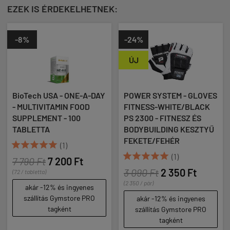
EZEK IS ÉRDEKELHETNEK:
-24%
ÚJ
- ONE-A-DAY
POWER SYSTEM - GLOVES
EVERBUILD NUT
IN FOOD
FITNESS-WHITE/BLACK
CRYO BEEF AMI
- 100
PS 2300 - FITNESZ ÉS
MG - VÉRPLAZ
BODYBUILDING KESZTYŰ
KOMPLEX - 300
FEKETE/FEHÉR
KAPSZULA
(1)





(1)
8 590 Ft
00 Ft
3 090 Ft
2 350 Ft
akár -12% és 
(2 350 / pár)
s ingyenes
szállítás Gym
ymstore PRO
akár -12% és ingyenes
tagkén
ént
szállítás Gymstore PRO
tagként