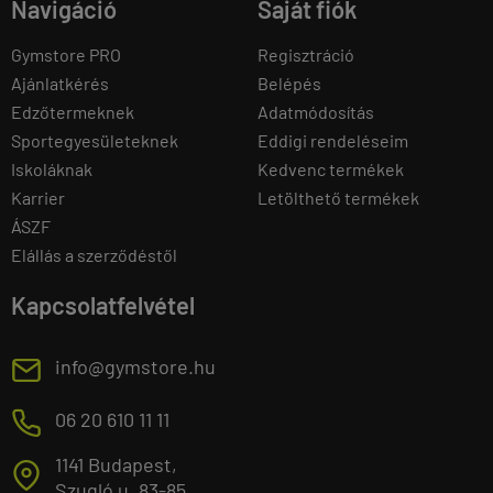
Navigáció
Saját fiók
Gymstore PRO
Regisztráció
Ajánlatkérés
Belépés
Edzőtermeknek
Adatmódosítás
Sportegyesületeknek
Eddigi rendeléseim
Iskoláknak
Kedvenc termékek
Karrier
Letölthető termékek
ÁSZF
Elállás a szerződéstől
Kapcsolatfelvétel
E
info@gymstore.hu
M
06 20 610 11 11
1141 Budapest,
T
Szugló u. 83-85.