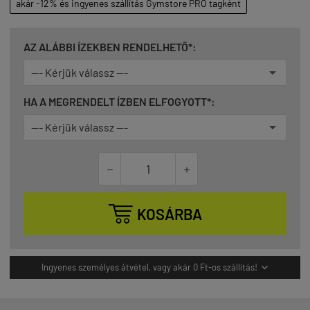
akár -12% és ingyenes szállítás Gymstore PRO tagként
AZ ALÁBBI ÍZEKBEN RENDELHETŐ*:
HA A MEGRENDELT ÍZBEN ELFOGYOTT*:



KOSÁRBA
Ingyenes személyes átvétel, vagy akár 0 Ft-os szállítás!
