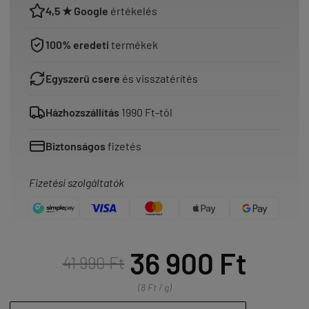
4,5 ★ Google
értékelés
100% eredeti
termékek
Egyszerű csere
és visszatérítés
Házhozszállítás
1990 Ft-tól
Biztonságos
fizetés
Fizetési szolgáltatók
36 900 Ft
41 990 Ft
(8 Ft / g)