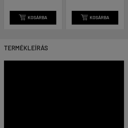
SÁRBA

KOSÁRBA

KOS
TERMÉKLEÍRÁS