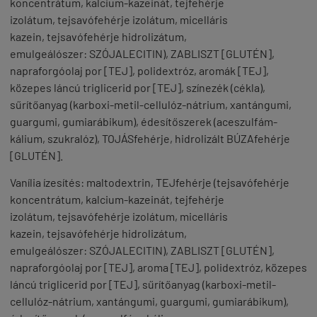
koncentrátum, kalcium-kazeinát,
tej
fehérje
izolátum,
tej
savófehérje izolátum, micelláris
kazein,
tej
savófehérje hidrolizátum,
emulgeálószer:
SZÓJA
LECITIN),
ZAB
LISZT [
GLUTÉN
],
napraforgóolaj por [
TEJ
], polidextróz, aromák [
TEJ
],
közepes láncú triglicerid por [
TEJ
], színezék (cékla),
sűrítőanyag (karboxi-metil-cellulóz-nátrium, xantángumi,
guargumi, gumiarábikum), édesítőszerek (aceszulfám-
kálium, szukralóz),
TOJÁS
fehérje, hidrolizált
BÚZA
fehérje
[
GLUTÉN
].
Vanília ízesítés:
maltodextrin,
TEJ
fehérje (
tej
savófehérje
koncentrátum, kalcium-kazeinát,
tej
fehérje
izolátum,
tej
savófehérje izolátum, micelláris
kazein,
tej
savófehérje hidrolizátum,
emulgeálószer:
SZÓJA
LECITIN),
ZAB
LISZT [
GLUTÉN
],
napraforgóolaj por [
TEJ
], aroma [
TEJ
], polidextróz, közepes
láncú triglicerid por [
TEJ
], sűrítőanyag (karboxi-metil-
cellulóz-nátrium, xantángumi, guargumi, gumiarábikum),