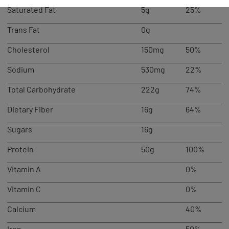
Saturated Fat
5g
25%
Trans Fat
0g
Cholesterol
150mg
50%
Sodium
530mg
22%
Total Carbohydrate
222g
74%
Dietary Fiber
16g
64%
Sugars
16g
Protein
50g
100%
Vitamin A
0%
Vitamin C
0%
Calcium
40%
Iron
50%