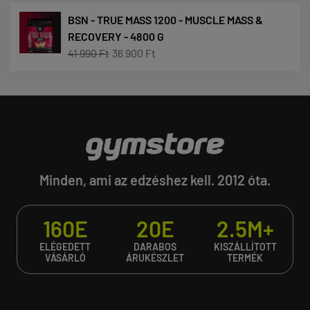
BSN - TRUE MASS 1200 - MUSCLE MASS &
RECOVERY - 4800 G
41 990 Ft
36 900 Ft
Minden, ami az edzéshez kell. 2012 óta.
160E
20E
2.5M+
ELÉGEDETT
DARABOS
KISZÁLLÍTOTT
VÁSÁRLÓ
ÁRUKÉSZLET
TERMÉK