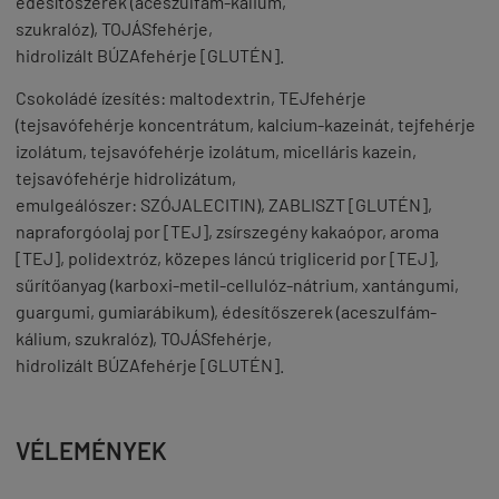
édesítőszerek (aceszulfám-kálium,
szukralóz),
TOJÁS
fehérje,
hidrolizált
BÚZA
fehérje [
GLUTÉN
].
Csokoládé ízesítés:
maltodextrin,
TEJ
fehérje
(
tej
savófehérje koncentrátum, kalcium-kazeinát,
tej
fehérje
izolátum,
tej
savófehérje izolátum, micelláris kazein,
t
ej
savófehérje hidrolizátum,
emulgeálószer:
SZÓJA
LECITIN),
ZAB
LISZT [
GLUTÉN
],
napraforgóolaj por [
TEJ
], zsírszegény kakaópor, aroma
[
TEJ
], polidextróz, közepes láncú triglicerid por [
TEJ
],
sűrítőanyag (karboxi-metil-cellulóz-nátrium, xantángumi,
guargumi, gumiarábikum), édesítőszerek (aceszulfám-
kálium, szukralóz),
TOJÁS
fehérje,
hidrolizált
BÚZA
fehérje [
GLUTÉN
].
VÉLEMÉNYEK