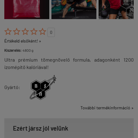





0
Értékeld elsőként! »
Kiszerelés:
4800 g
Ultra prémium tömegnövelő formula, adagonként 1200
izomépítő kalóriával!
Gyártó:
További termékinformáció »
Ezért jársz jól velünk