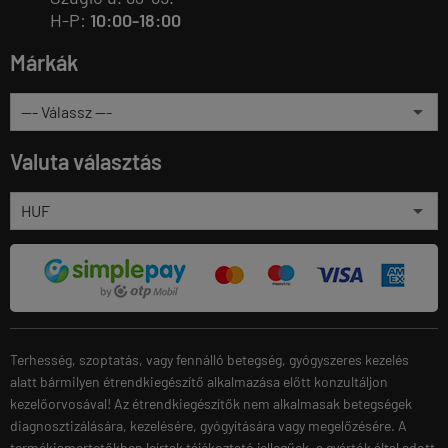
H-P:
10:00-18:00
Márkák
Valuta választás
Terhesség, szoptatás, vagy fennálló betegség, gyógyszeres kezelés
alatt bármilyen étrendkiegészítő alkalmazása előtt konzultáljon
kezelőorvosával! Az étrendkiegészítők nem alkalmasak betegségek
diagnosztizálására, kezelésére, gyógyítására vagy megelőzésére. A
termékismertetőkben leírtak tájékoztató jellegűek, a gyártók által adott