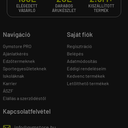
ELÉGEDETT
DARABOS
KISZÁLLÍTOTT
VÁSÁRLÓ
ÁRUKÉSZLET
TERMÉK
Navigáció
Saját fiók
Gymstore PRO
Regisztráció
Ajánlatkérés
Belépés
Edzőtermeknek
Adatmódosítás
Sportegyesületeknek
Eddigi rendeléseim
Iskoláknak
Kedvenc termékek
Karrier
Letölthető termékek
ÁSZF
Elállás a szerződéstől
Kapcsolatfelvétel
E
info@gymstore.hu