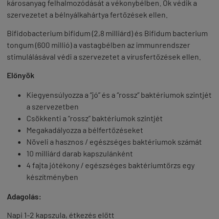
károsanyag felhalmozódását a vékonybélben. Ők védik a
szervezetet a bélnyálkahártya fertőzések ellen.
Bifidobacterium bifidum (2,8 milliárd) és Bifidum bacterium
tongum (600 millió) a vastagbélben az immunrendszer
stimulálásával védi a szervezetet a vírusfertőzések ellen.
Előnyök
Kiegyensúlyozza a “jó” és a “rossz” baktériumok szintjét
a szervezetben
Csökkenti a “rossz” baktériumok szintjét
Megakadályozza a bélfertőzéseket
Növeli a hasznos / egészséges baktériumok számát
10 milliárd darab kapszulánként
4 fajta jótékony / egészséges baktériumtőrzs egy
készítményben
Adagolás:
Napi 1-2 kapszula, étkezés előtt