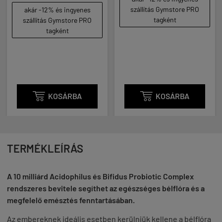
(123 / t
szállítás Gymstore PRO
akár -12% és ingyenes
tagként
szállítás Gymstore PRO
ak
tagként
sz

KOSÁRBA

KOSÁRBA
TERMÉKLEÍRÁS
A 10 milliárd Acidophilus és Bifidus Probiotic Complex
rendszeres bevitele segíthet az egészséges bélflóra és a
megfelelő emésztés fenntartásában.
Az embereknek ideális esetben kerülniük kellene a bélflóra