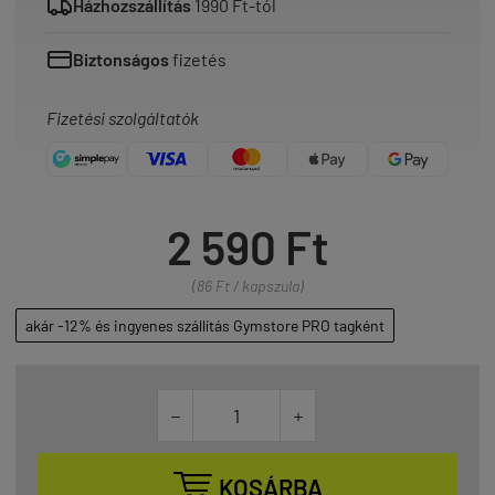
Házhozszállítás
1990 Ft-tól
Biztonságos
fizetés
Fizetési szolgáltatók
2 590 Ft
(86 Ft / kapszula)
akár -12% és ingyenes szállítás Gymstore PRO tagként



KOSÁRBA