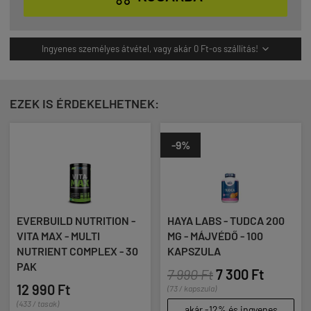
Ingyenes személyes átvétel, vagy akár 0 Ft-os szállítás!

EZEK IS ÉRDEKELHETNEK:
-9%
-7%
ERBUILD NUTRITION -
HAYA LABS - TUDCA 200
BioTe
A MAX - MULTI
MG - MÁJVÉDŐ - 100
MULT
TRIENT COMPLEX - 30
KAPSZULA
WOME
K
FOR 
7 990 Ft
7 300 Ft
TABL
 990 Ft
(73 / kapszula)
15 9
/ tasak)
akár -12% és ingyenes