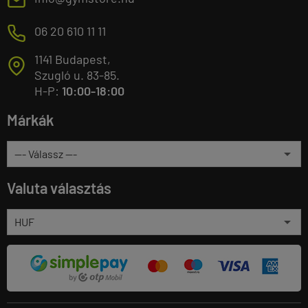
M
06 20 610 11 11
1141 Budapest,
T
Szugló u. 83-85.
H-P:
10:00-18:00
Márkák
Valuta választás