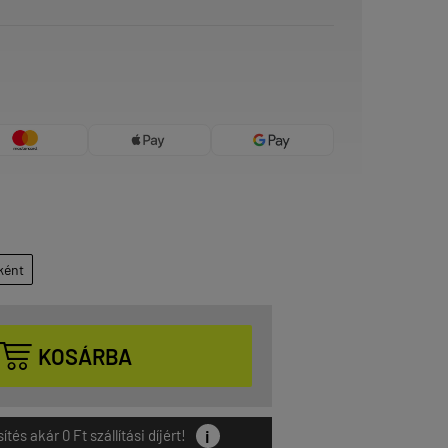
ként

KOSÁRBA
i
és akár 0 Ft szállítási díjért!