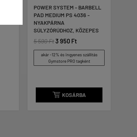
R SYSTEM - BARBELL
POWER SYSTEM - FITBA
EDIUM PS 4036 -
PS 4013 - GIMNASZTIKAI
PÁRNA
LABDA - 75 CM, LILA
ZÓRÚDHOZ, KÖZEPES
8 290 Ft
6 550 Ft
 Ft
3 950 Ft
akár -12% és ingyenes szállí
Gymstore PRO tagként
r -12% és ingyenes szállítás
Gymstore PRO tagként
KOSÁRBA
KOSÁRBA

