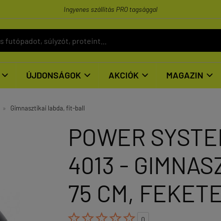
Ingyenes szállítás PRO tagsággal
ÚJDONSÁGOK
AKCIÓK
MAGAZIN




»
Gimnasztikai labda, fit-ball
POWER SYSTEM
4013 - GIMNAS
75 CM, FEKET





0