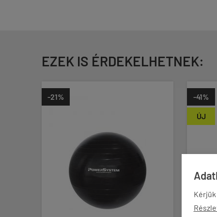
EZEK IS ÉRDEKELHETNEK:
-41%
ÚJ
Adatk
Kérjük
Részle