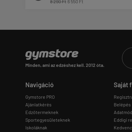
8 290 Ft
6 550 Ft
Minden, ami az edzéshez kell. 2012 óta.
Navigáció
Saját 
Gymstore PRO
Regisztr
Ajánlatkérés
Belépés
Edzőtermeknek
Adatmód
Sportegyesületeknek
Eddigi r
Iskoláknak
Kedvenc