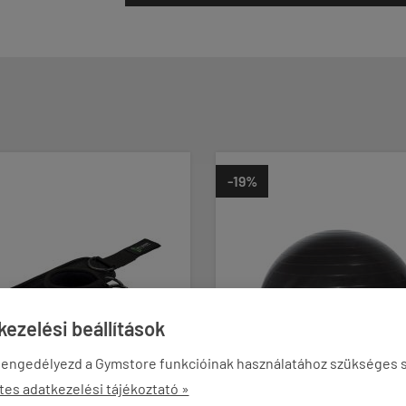
-19%
-29%
ezelési beállítások
 engedélyezd a Gymstore funkcióinak használatához szükséges s
tes adatkezelési tájékoztató »