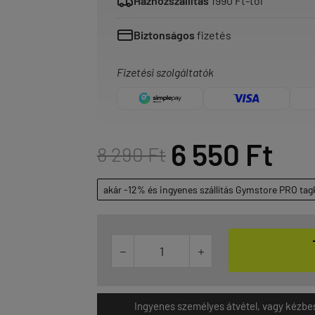
Házhozszállítás
1990 Ft-tól
Biztonságos
fizetés
Fizetési szolgáltatók
6 550 Ft
8 290 Ft
akár -12% és ingyenes szállítás Gymstore PRO tag


Ingyenes személyes átvétel, vagy kézbesít