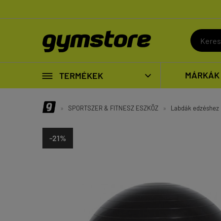

MÁRKÁK
TERMÉKEK

»
SPORTSZER & FITNESZ ESZKÖZ
»
Labdák edzéshez
-21%