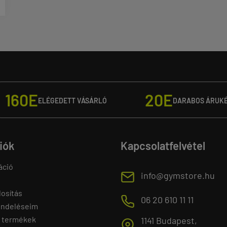
160E
20E
ELÉGEDETT VÁSÁRLÓ
DARABOS ÁRUK
fiók
Kapcsolatfelvétel
áció
E
info@gymstore.hu
osítás
M
06 20 610 11 11
endeléseim
 termékek
1141 Budapest,
T