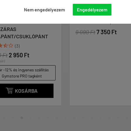
IUM
POWER SYSTEM - FITBALL
POWE
Nem engedélyezem
Engedélyezem
 PS
PS 4018 - GIMNASZTIKAI
PAD M
LABDA - 85 CM, FEKETE
NYAK
SÚLY
9 090 Ft
7 350 Ft
T
5 590
aká
ás