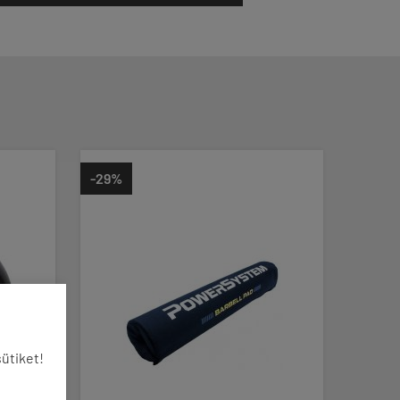
-21%
ütiket!