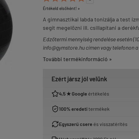
Értékeld elsőként! »
A gimnasztikai labda tonizálja a test izm
segít megelőzni ill. csillapítani a derék
Edzőtermi mennyiség rendelése esetén (10 
info@gymstore.hu címen vagy telefonon a
További termékinformáció »
Ezért jársz jól velünk
4,5 ★ Google
értékelés
100% eredeti
termékek
Egyszerű csere
és visszatérítés