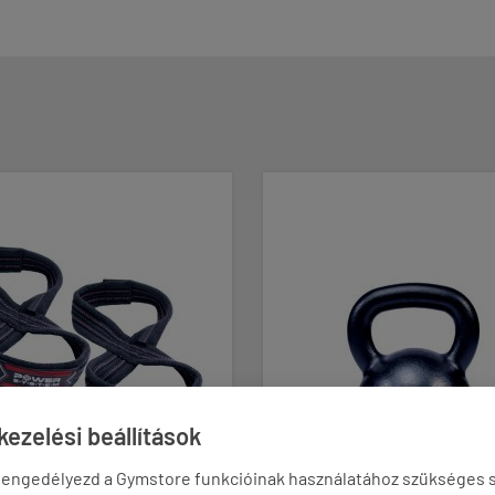
ezelési beállítások
 engedélyezd a Gymstore funkcióinak használatához szükséges s