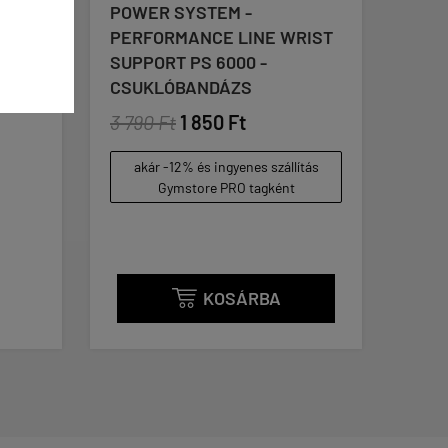
POWER SYSTEM -
AMIX
PERFORMANCE LINE WRIST
ROSE
SUPPORT PS 6000 -
RELE
CSUKLÓBANDÁZS
KAP
3 790 Ft
1 850 Ft
3 79
(38 / ka
akár -12% és ingyenes szállítás
ak
Gymstore PRO tagként
KOSÁRBA
