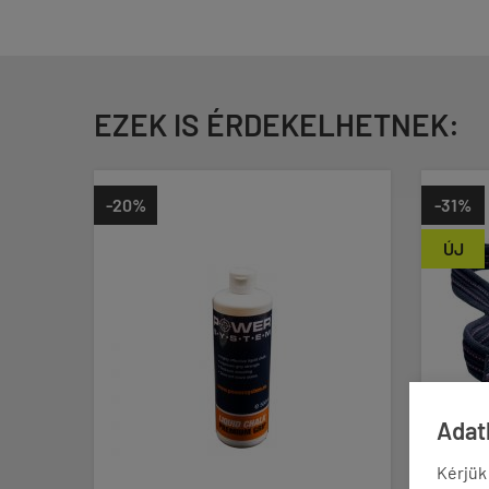
EZEK IS ÉRDEKELHETNEK:
-20%
-31%
ÚJ
Adatk
Kérjük