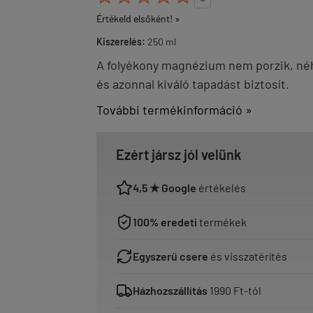
Értékeld elsőként! »
Kiszerelés:
250 ml
A folyékony magnézium nem porzik, né
és azonnal kiváló tapadást biztosít.
További termékinformáció »
Ezért jársz jól velünk
4,5 ★ Google
értékelés
100% eredeti
termékek
Egyszerű csere
és visszatérítés
Házhozszállítás
1990 Ft-tól