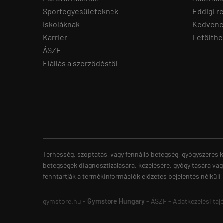
Sportegyesületeknek
Eddigi r
Iskoláknak
Kedvenc
Karrier
Letölthe
ÁSZF
Elállás a szerződéstől
Terhesség, szoptatás, vagy fennálló betegség, gyógyszeres k
betegségek diagnosztizálására, kezelésére, gyógyítására vag
fenntartják a termékinformációk előzetes bejelentés nélküli
gymstore.hu -
Gymstore Hungary
-
ÁSZF
-
Adatkezelési táj