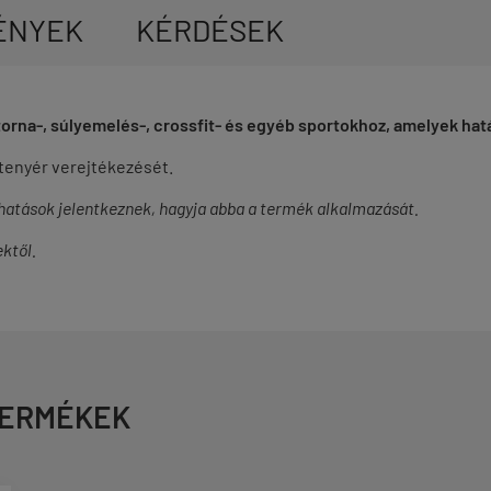
ÉNYEK
KÉRDÉSEK
rna-, súlyemelés-, crossfit- és egyéb sportokhoz, amelyek hatá
a tenyér verejtékezését.
hatások jelentkeznek, hagyja abba a termék alkalmazását.
ektől.
TERMÉKEK