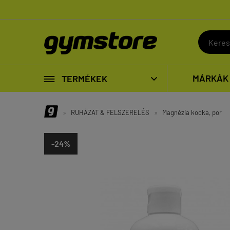

MÁRKÁK
TERMÉKEK

»
RUHÁZAT & FELSZERELÉS
»
Magnézia kocka, por
-24%