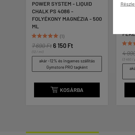
D
POWER SYSTEM - LIQUID
POWE
Részle
CHALK PS 4086 -
STRA
 100
FOLYÉKONY MAGNÉZIA - 500
BLAC
ML
FITN
FEKE





(1)


7 690 Ft
6 150 Ft
(12 / ml)
4 99
(3 450 / 
tás
akár -12% és ingyenes szállítás
Gymstore PRO tagként
aká
KOSÁRBA
