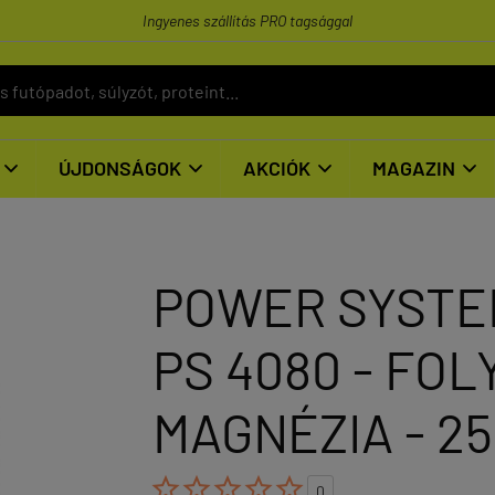
Ingyenes szállítás PRO tagsággal
ÚJDONSÁGOK
AKCIÓK
MAGAZIN




POWER SYSTEM
PS 4080 - FO
MAGNÉZIA - 2





0