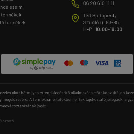
M
06 20 610 11 11
endeléseim
 termékek
1141 Budapest,
T
Szugló u. 83-85.
tő termékek
H-P:
10:00-18:00
ezelés alatt bármilyen étrendkiegészítő alkalmazása előtt konzultáljon ke
y megelőzésére. A termékismertetőkben leírtak tájékoztató jellegűek, a gyá
 megváltoztatásának jogát.
ékoztató