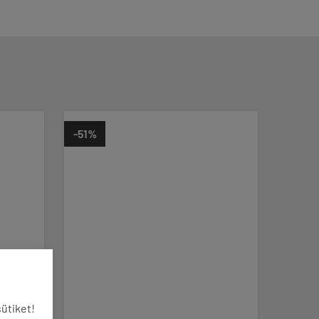
-51%
ütiket!