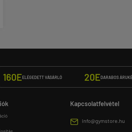
160E
20E
ELÉGEDETT VÁSÁRLÓ
DARABOS ÁRUK
fiók
Kapcsolatfelvétel
áció
E
info@gymstore.hu
osítás