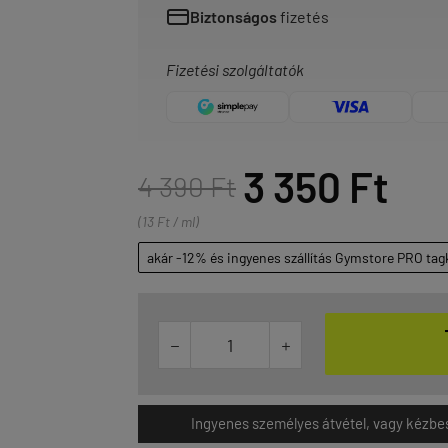
Biztonságos
fizetés
Fizetési szolgáltatók
3 350 Ft
4 390 Ft
(13 Ft / ml)
akár -12% és ingyenes szállítás Gymstore PRO tag


Ingyenes személyes átvétel, vagy kézbesít