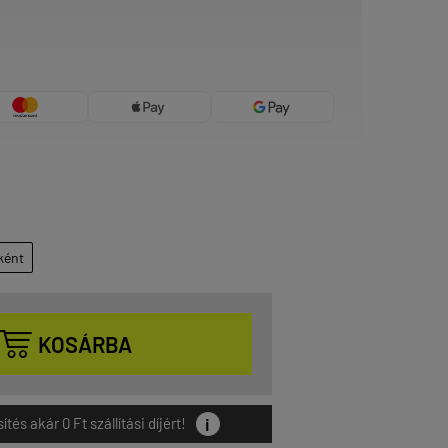
ként

KOSÁRBA
i
és akár 0 Ft szállítási díjért!