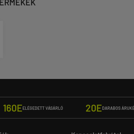
TERMÉKEK
160E
20E
ELÉGEDETT VÁSÁRLÓ
DARABOS ÁRUK