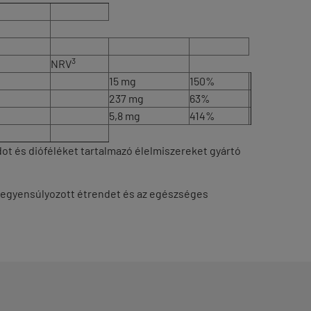
3
NRV
15 mg
150%
237 mg
63%
5,8 mg
414%
xidot és dióféléket tartalmazó élelmiszereket gyártó
 kiegyensúlyozott étrendet és az egészséges