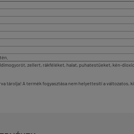
tén.
 földimogyorót, zellert, rákféléket, halat, puhatestűeket, kén-dio
va tárolja! A termék fogyasztása nem helyettesíti a változatos,