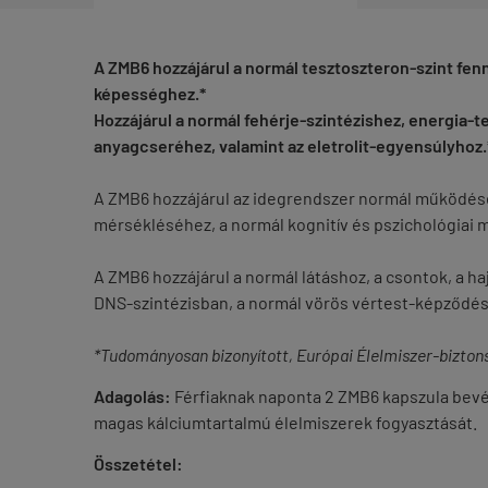
A ZMB6 hozzájárul a normál tesztoszteron-szint fe
képességhez.*
Hozzájárul a normál fehérje-szintézishez, energia-
anyagcseréhez, valamint az eletrolit-egyensúlyhoz.
A ZMB6 hozzájárul az idegrendszer normál működéséh
mérsékléséhez, a normál kognitív és pszichológia
A ZMB6 hozzájárul a normál látáshoz, a csontok, a ha
DNS-szintézisban, a normál vörös vértest-képződés
*Tudományosan bizonyított, Európai Élelmiszer-biztonsá
Adagolás:
Férfiaknak naponta 2 ZMB6 kapszula bevéte
magas kálciumtartalmú élelmiszerek fogyasztását.
Összetétel: