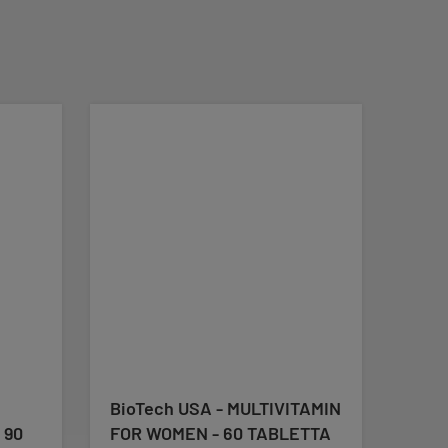
-10%
BioTech USA - MULTIVITAMIN
SCIT
 90
FOR WOMEN - 60 TABLETTA
ART