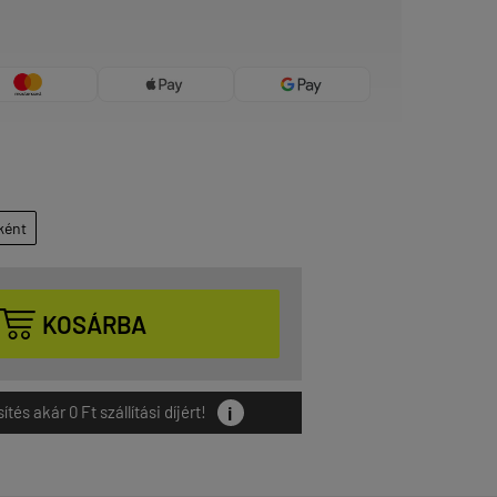
ként

KOSÁRBA
i
és akár 0 Ft szállítási díjért!