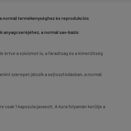
t a normál termékenységhez és reprodukciós
ak anyagcseréjéhez, a normál sav-bázis
rtve a szívizmot is, a fáradtság és a kimerültség
lamint szerepet játszik a sejtosztódásban, a normál
 csak 1 kapszula javasolt. A kúra folyamán kerülje a