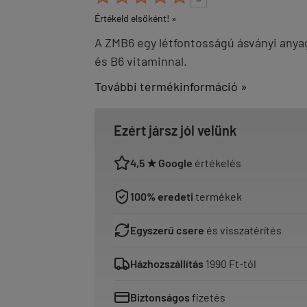
Értékeld elsőként! »
A ZMB6 egy létfontosságú ásványi any
és B6 vitaminnal.
További termékinformáció »
Ezért jársz jól velünk
4,5 ★ Google
értékelés
100% eredeti
termékek
Egyszerű csere
és visszatérítés
Házhozszállítás
1990 Ft-tól
Biztonságos
fizetés