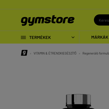

MÁRKÁK
TERMÉKEK

»
VITAMIN & ÉTRENDKIEGÉSZÍTŐ
»
Regeneráló formul