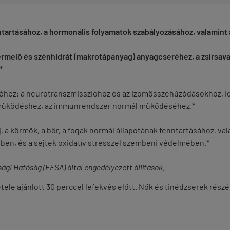
nntartásához, a hormonális folyamatok szabályozásához, valamin
termelő és szénhidrát (makrotápanyag) anyagcseréhez, a zsírsav
*
ez: a neurotranszmisszióhoz és az izomösszehúzódásokhoz, ide é
i működéshez, az immunrendszer normál működéséhez.*
j, a körmök, a bőr, a fogak normál állapotának fenntartásához, va
ben, és a sejtek oxidatív stresszel szembeni védelmében.*
gi Hatóság (EFSA) által engedélyezett állítások.
le ajánlott 30 perccel lefekvés előtt. Nők és tinédzserek részére