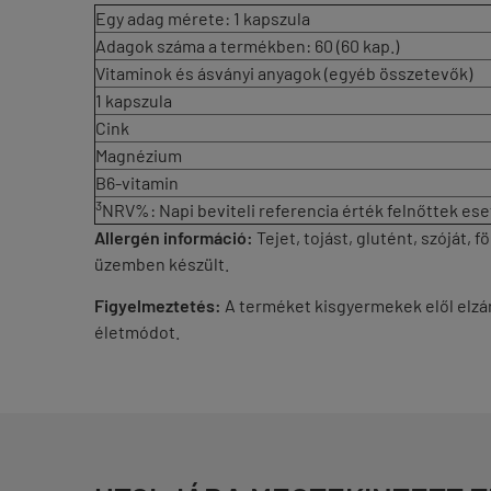
Egy adag mérete: 1 kapszula
Adagok száma a termékben: 60 (60 kap.)
Vitaminok és ásványi anyagok (egyéb összetevők)
1 kapszula
Cink
Magnézium
B6-vitamin
3
NRV%: Napi beviteli referencia érték felnőttek ese
Allergén információ:
Tejet, tojást, glutént, szóját,
üzemben készült.
Figyelmeztetés:
A terméket kisgyermekek elől elzár
életmódot.