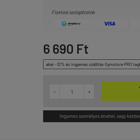
Fizetési szolgáltatók
6 690 Ft
akár -12% és ingyenes szállítás Gymstore PRO tag


Ingyenes személyes átvétel, vagy kézbesít