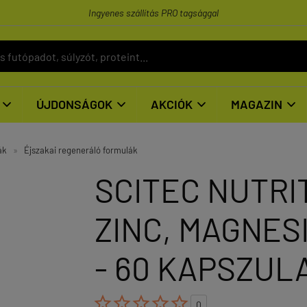
Ingyenes szállítás PRO tagsággal
ÚJDONSÁGOK
AKCIÓK
MAGAZIN




ák
»
Éjszakai regeneráló formulák
SCITEC NUTRIT
ZINC, MAGNESI
- 60 KAPSZUL





0