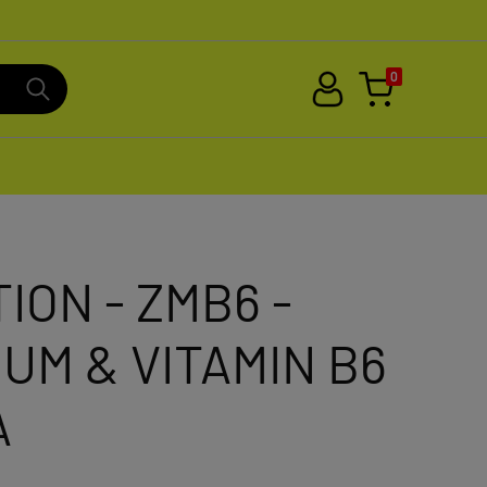
0
ION - ZMB6 -
UM & VITAMIN B6
A