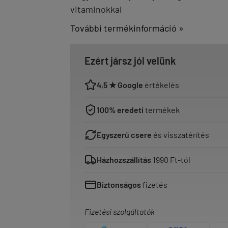
vitaminokkal
További termékinformáció »
Ezért jársz jól velünk
4,5 ★ Google
értékelés
100% eredeti
termékek
Egyszerű csere
és visszatérítés
Házhozszállítás
1990 Ft-tól
Biztonságos
fizetés
Fizetési szolgáltatók