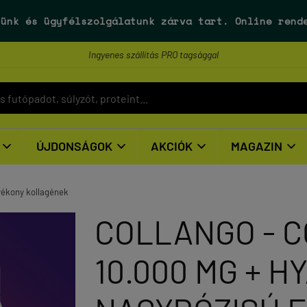
ünk és ügyfélszolgálatunk
zárva tart
. Online rend
Ingyenes szállítás PRO tagsággal
ÚJDONSÁGOK
AKCIÓK
MAGAZIN




yékony kollagének
COLLANGO - C
10.000 MG + H