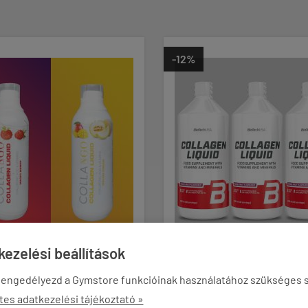
-12%
OLLAGEN
BIOTECH USA - COLLAGEN
ezelési beállítások
G -
LIQUID - WITH VITAMINS AND
OLYÉKONY
 engedélyezd a Gymstore funkcióinak használatához szükséges s
MINERALS - 3 x 1000 ML
RMULA
tes adatkezelési tájékoztató »





(4)