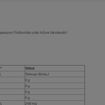
gyasszon! Felbontás után hűtve tárolandó!
*
100ml
%
154kcal /644kJ
0 g
0 g
0 g
0 g
5%
246 mg