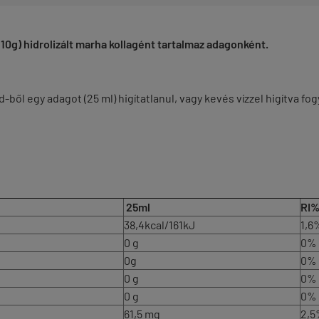
0g) hidrolizált marha kollagént tartalmaz adagonként.
ől egy adagot (25 ml) higítatlanul, vagy kevés vízzel higítva fo
25ml
RI%
38,4kcal/161kJ
1,6
0 g
0%
0g
0%
0 g
0%
0 g
0%
61,5 mg
2,