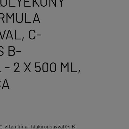
FOLYÉKONY
ORMULA
AL, C-
S B-
- 2 X 500 ML,
CA
C-vitaminnal, hialuronsavval és B-