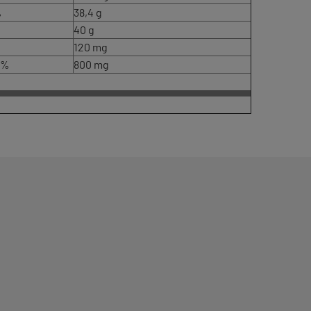
%
38,4 g
40 g
120 mg
0%
800 mg