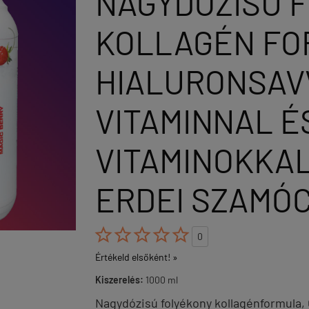
NAGYDÓZISÚ 
KOLLAGÉN F
HIALURONSAVV
VITAMINNAL É
VITAMINOKKAL 
ERDEI SZAMÓ





0
Értékeld elsőként! »
Kiszerelés:
1000 ml
Nagydózisú folyékony kollagénformula, 