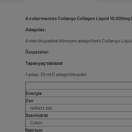
A cukormentes Collango Collagen Liquid 10.000mg (1
Adagolás:
A mérőkupakkal könnyen adagolható Collango Liquid-b
Összetétel:
Tápanyag táblázat
1 adag: 25 ml (1 adagolókupak)
Energia
Zsír
telített zsír
Szénhidrát
Cukor
Nátrium