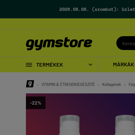
2026.08.08. (szombat):
üzlet

MÁRKÁK
TERMÉKEK

»
VITAMIN & ÉTRENDKIEGÉSZÍTŐ
»
Kollagének
»
Fol
-22%