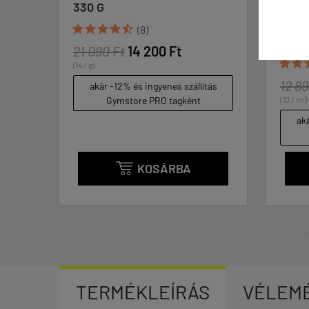
330 G
HIALURONSAVVA
VITAMINNAL ÉS





(8)
VITAMINOKKAL -
21 090 Ft
14 200 Ft





(6)
(14 / g)
12 890 Ft
10 00
akár -12% és ingyenes szállítás
Gymstore PRO tagként
(10 / ml)
akár -12% és ingy
Gymstore PR
KOSÁRBA
KOS


TERMÉKLEÍRÁS
VÉLEM