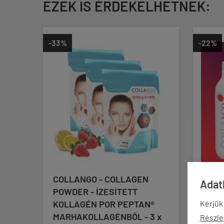
EZEK IS ÉRDEKELHETNEK:
-33%
-22%
COLLANGO - COLLAGEN
COLLANGO - C
Adatk
POWDER - ÍZESÍTETT
LIQUID 10.000 M
KOLLAGÉN POR PEPTAN®
NAGYDÓZISÚ F
Kérjük
MARHAKOLLAGÉNBŐL - 3 x
KOLLAGÉN FO
Részle