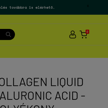
X
elés továbbra is elérhető.
0
OLLAGEN LIQUID
YALURONIC ACID -