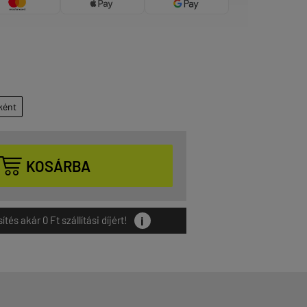
ként

KOSÁRBA
i
és akár 0 Ft szállítási díjért!