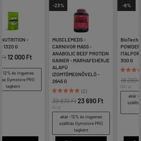
-23%
-8%
MUSCLEMEDS -
BioTech USA - COLLAGEN
CARNIVOR MASS -
POWDER - KOLLAGÉN
ANABOLIC BEEF PROTEIN
ITALPOR CSOMAG - 2 x
GAINER - MARHAFEHÉRJE
300 G
ALAPÚ





(1)
IZOMTÖMEGNÖVELŐ -
18 290 Ft
16 800 Ft
2645 G
(28 / g)





(2)
akár -12% és ingyenes
30 670 Ft
23 690 Ft
szállítás Gymstore PRO
(9 / g)
tagként
akár -12% és ingyenes
szállítás Gymstore PRO
tagként