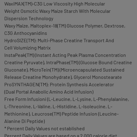
WaxiMAX(TM)-C3G Low Viscosity High Molecular
Weight Osmotic Waxy Maize Starch With Molecular
Dispersion Technology
Waxy Maize, Maltoplex-18(TM) Glucose Polymer, Dextrose,
C3G Anthocyanidins
HydroSIZE(TM): Multi-Phase Creatine Transport And
Cell Volumizing Matrix
InstaPeak(TM) (Instant Acting Peak Plasma Concentration
Creatine Pyruvate), IntraPhase(TM) (Glucose Bound Creatine
Gluconate), MicroTein(TM) (Microencapsulated Sustained
Release Creatine Monohydrate), Glycerol Monostearate
ProSYNTHAGEN(TM): Protein Synthesis Accelerator
(Dual Portal Anabolic Amino Acid Infusion)
Free Form Infusioni (L-Leucine, L-Lysine, L-Phenylalanine,
L-Threonine, L-Valine, L-Histidine, L-Isoleucine, L-
Methionine), Leucrose(TM) Peptide Infusion (Leucine-
Alanine Di Peptide)
* Percent Daily Values not established
Percent Daily Values are based on a 2,000 calorie diet