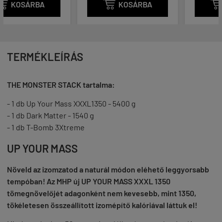

KOSÁRBA

KOSÁRBA
TERMÉKLEÍRÁS
THE MONSTER STACK tartalma:
- 1 db Up Your Mass XXXL1350 - 5400 g
- 1 db Dark Matter - 1540 g
- 1 db T-Bomb 3Xtreme
UP YOUR MASS
Növeld az izomzatod a naturál módon eléhető leggyorsabb
tempóban! Az MHP új UP YOUR MASS XXXL 1350
tömegnövelőjét adagonként nem kevesebb, mint 1350,
tökéletesen összeállított izomépítő kalóriával láttuk el!