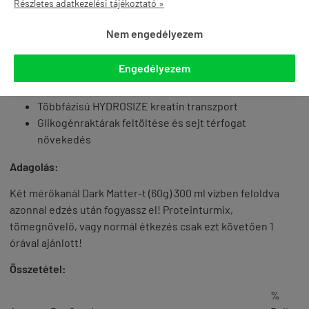
Részletes adatkezelési tájékoztató »
Nem engedélyezem
Gyorsabban szívódik fel, mint a tejsavó izolátum
600% fehérjeszintézis, amely 40 g fehérjének felel
Engedélyezem
meg
Drámai inzulincsúcs a WaxiMax-C3G révén
Többfázisú HYDROSIZE kreatin transzport
Glikogénraktárak feltöltése és sejt térfogat
növekedés
Adagolás:
Két mérőkanál Dark Matter-t (60g) 300 ml vízben feloldva
azonnal edzés után fogyassz el! Proteinturmix,
tömegnövelő, vagy normál étkezés csak ezt követően 1
órával ajánlott!
Összetétel:
%