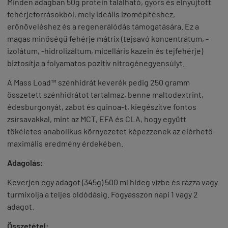
Minden adagban 50g protein található, gyors és elnyújtott
fehérjeforrásokból, mely ideális izomépítéshez,
erőnöveléshez és a regenerálódás támogatására. Ez a
magas minőségű fehérje mátrix (tejsavó koncentrátum, -
izolátum, -hidrolizáltum, micelláris kazein és tejfehérje)
biztosítja a folyamatos pozitív nitrogénegyensúlyt.
A
Mass Load™ szénhidrát keverék pedig 250 gramm
összetett szénhidrátot tartalmaz, benne maltodextrint,
édesburgonyát, zabot és quinoa-t, kiegészítve fontos
zsírsavakkal, mint az MCT, EFA és CLA, hogy együtt
tökéletes anabolikus környezetet képezzenek az elérhető
maximális eredmény érdekében.
Adagolás:
Keverjen egy adagot (345g) 500 ml hideg vízbe és rázza vagy
turmixolja a teljes oldódásig. Fogyasszon napi 1 vagy 2
adagot.
Összetétel: