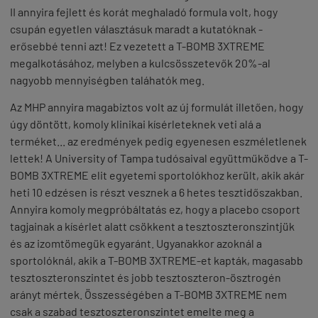
II annyira fejlett és korát meghaladó formula volt, hogy
csupán egyetlen választásuk maradt a kutatóknak -
erősebbé tenni azt! Ez vezetett a T-BOMB 3XTREME
megalkotásához, melyben a kulcsösszetevők 20%-al
nagyobb mennyiségben taláhatók meg.
Az MHP annyira magabiztos volt az új formulát illetően, hogy
úgy döntött, komoly klinikai kísérleteknek veti alá a
terméket... az eredmények pedig egyenesen eszméletlenek
lettek! A University of Tampa tudósaival együttműködve a T-
BOMB 3XTREME elit egyetemi sportolókhoz került, akik akár
heti 10 edzésen is részt vesznek a 6 hetes tesztidőszakban.
Annyira komoly megpróbáltatás ez, hogy a placebo csoport
tagjainak a kísérlet alatt csökkent a tesztoszteronszintjük
és az izomtömegük egyaránt. Ugyanakkor azoknál a
sportolóknál, akik a T-BOMB 3XTREME-et kapták, magasabb
tesztoszteronszintet és jobb tesztoszteron-ösztrogén
arányt mértek. Összességében a T-BOMB 3XTREME nem
csak a szabad tesztoszteronszintet emelte meg a