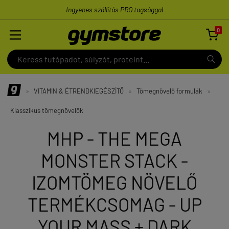
Ingyenes szállítás PRO tagsággal
0

»
VITAMIN & ÉTRENDKIEGÉSZÍTŐ
»
Tömegnövelő formulák
»
Klasszikus tömegnövelők
MHP - THE MEGA
MONSTER STACK -
IZOMTÖMEG NÖVELŐ
TERMÉKCSOMAG - UP
YOUR MASS + DARK