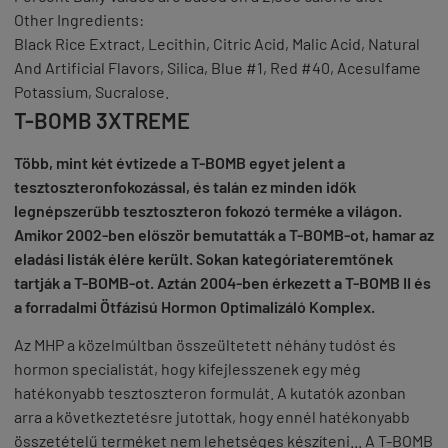
Other Ingredients:
Black Rice Extract
, Lecithin
, Citric Acid
, Malic Acid
, Natural
And Artificial Flavors
, Silica
, Blue #1
, Red #40
, Acesulfame
Potassium
, Sucralose.
T-BOMB 3XTREME
Több, mint két évtizede a T-BOMB egyet jelent a
tesztoszteronfokozással, és talán ez minden idők
legnépszerűbb tesztoszteron fokozó terméke a világon.
Amikor 2002-ben először bemutatták a T-BOMB-ot, hamar az
eladási listák élére került. Sokan kategóriateremtőnek
tartják a T-BOMB-ot. Aztán 2004-ben érkezett a T-BOMB II és
a forradalmi Ötfázisú Hormon Optimalizáló Komplex.
Az MHP a közelmúltban összeültetett néhány tudóst és
hormon specialistát, hogy kifejlesszenek egy még
hatékonyabb tesztoszteron formulát. A kutatók azonban
arra a következtetésre jutottak, hogy ennél hatékonyabb
összetételű terméket nem lehetséges készíteni... A T-BOMB