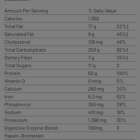
Amount Per Serving
% Daily Value
Calories
1,350
Total Fat
17 g
22%†
Saturated Fat
9 g
45%†
Cholesterol
138 mg
46%
Total Carbohydrate
253 g
92%†
Dietary Fiber
7 g
25%†
Total Sugars
11 g
‡
Protein
50 g
100%
Vitamin D
0 mcg
0%
Calcium
260 mg
20%
Iron
9.3 mg
52%
Phosphorus
350 mg
28%
Sodium
410 mg
18%
Potassium
1,398 mg
30%
Digestive Enzyme Blend:
100mg
‡
Papain, Bromelain