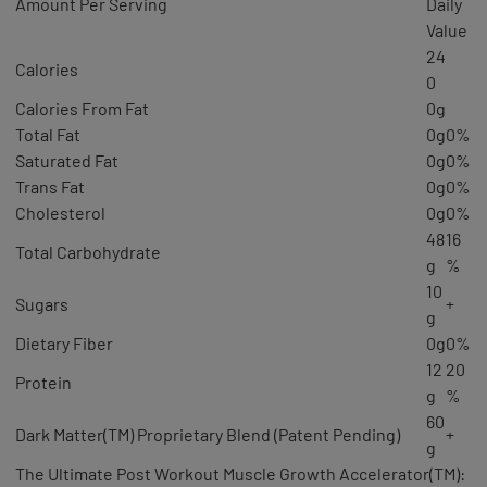
Amount Per Serving
Daily
Value
24
Calories
0
Calories From Fat
0
g
Total Fat
0
g
0%
Saturated Fat
0
g
0%
Trans Fat
0
g
0%
Cholesterol
0
g
0%
48
16
Total Carbohydrate
g
%
10
Sugars
+
g
Dietary Fiber
0
g
0%
12
20
Protein
g
%
60
Dark Matter(TM) Proprietary Blend (Patent Pending)
+
g
The Ultimate Post Workout Muscle Growth Accelerator(TM):