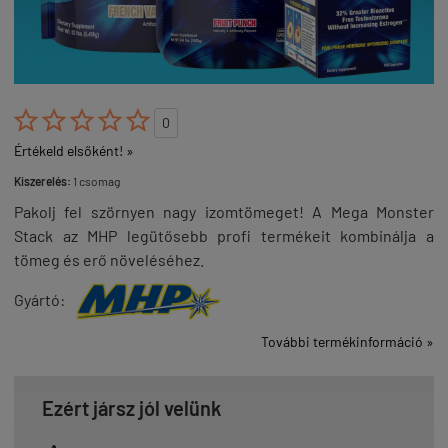





0
Értékeld elsőként! »
Kiszerelés:
1 csomag
Pakolj fel szörnyen nagy izomtömeget! A Mega Monster
Stack az MHP legütősebb profi termékeit kombinálja a
tömeg és erő növeléséhez.
Gyártó:
További termékinformáció »
Ezért jársz jól velünk