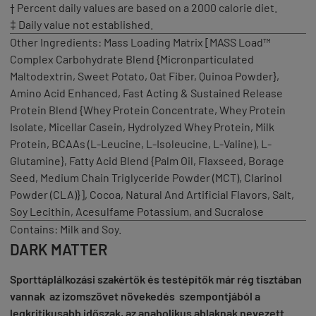
† Percent daily values are based on a 2000 calorie diet.
‡ Daily value not established.
Other Ingredients: Mass Loading Matrix [MASS Load™
Complex Carbohydrate Blend {Micronparticulated
Maltodextrin, Sweet Potato, Oat Fiber, Quinoa Powder},
Amino Acid Enhanced, Fast Acting & Sustained Release
Protein Blend {Whey Protein Concentrate, Whey Protein
Isolate, Micellar Casein, Hydrolyzed Whey Protein, Milk
Protein, BCAAs (L-Leucine, L-Isoleucine, L-Valine), L-
Glutamine}, Fatty Acid Blend {Palm Oil, Flaxseed, Borage
Seed, Medium Chain Triglyceride Powder (MCT), Clarinol
Powder (CLA)}], Cocoa, Natural And Artificial Flavors, Salt,
Soy Lecithin, Acesulfame Potassium, and Sucralose
Contains: Milk and Soy.
DARK MATTER
Sporttáplálkozási szakértők és testépítők már rég tisztában
vannak az izomszövet növekedés szempontjából a
legkritikusabb időszak, az anabolikus ablaknak nevezett