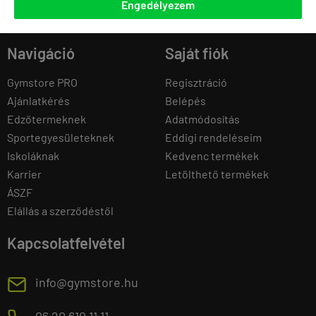
Engedélyezem
Navigáció
Saját fiók
Gymstore PRO
Regisztráció
Ajánlatkérés
Belépés
Edzőtermeknek
Adatmódosítás
Sportegyesületeknek
Eddigi rendeléseim
Iskoláknak
Kedvenc termékek
Karrier
Letölthető termékek
ÁSZF
Elállás a szerződéstől
Kapcsolatfelvétel
E
info@gymstore.hu
06 20 610 11 11