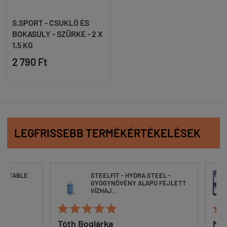
S.SPORT - CSUKLÓ ÉS
BOKASÚLY - SZÜRKE - 2 X
1,5 KG
2 790 Ft
LEGFRISSEBB TERMÉKÉRTÉKELÉSEK
CTABLE
STEELFIT - HYDRA STEEL -
GYÓGYNÖVÉNY ALAPÚ FEJLETT
VÍZHAJ...






Tóth Boglárka
Makka