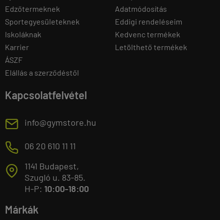
Edzőtermeknek
Adatmódosítás
Sportegyesületeknek
Eddigi rendeléseim
Iskoláknak
Kedvenc termékek
Karrier
Letölthető termékek
ÁSZF
Elállás a szerződéstől
Kapcsolatfelvétel
E
info@gymstore.hu
M
06 20 610 11 11
1141 Budapest,
T
Szugló u. 83-85.
H-P:
10:00-18:00
Márkák