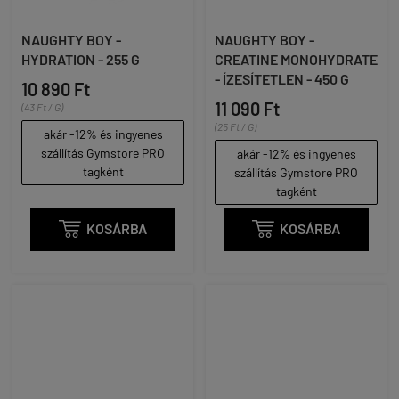
NAUGHTY BOY -
NAUGHTY BOY -
HYDRATION - 255 G
CREATINE MONOHYDRATE
- ÍZESÍTETLEN - 450 G
10 890 Ft
11 090 Ft
(43 Ft / G)
(25 Ft / G)
akár -12% és ingyenes
szállítás Gymstore PRO
akár -12% és ingyenes
tagként
szállítás Gymstore PRO
tagként

KOSÁRBA

KOSÁRBA