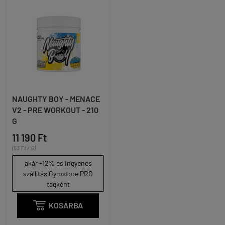
NAUGHTY BOY - MENACE
V2 - PRE WORKOUT - 210
G
11 190 Ft
(53 Ft / G)
akár -12% és ingyenes
szállítás Gymstore PRO
tagként

KOSÁRBA