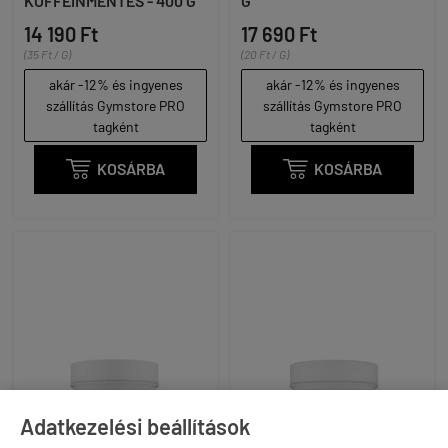
KOFFEINMENTES - 400 G
G
14 190 Ft
17 690 Ft
(35 Ft / G)
(20 Ft / G)
akár -12% és ingyenes
akár -12% és ingyenes
szállítás Gymstore PRO
szállítás Gymstore PRO
tagként
tagként

KOSÁRBA

KOSÁRBA
Adatkezelési beállítások