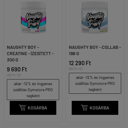
NAUGHTY BOY -
NAUGHTY BOY - COLLAB -
CREATINE - ÍZESÍTETT -
198 G
300 G
12 290 Ft
9 690 Ft
(62 Ft / G)
(32 Ft / G)
akár -12% és ingyenes
szállítás Gymstore PRO
akár -12% és ingyenes
tagként
szállítás Gymstore PRO
tagként

KOSÁRBA

KOSÁRBA