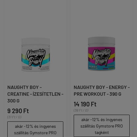
NAUGHTY BOY -
NAUGHTY BOY - ENERGY -
CREATINE - ÍZESÍTETLEN -
PRE WORKOUT - 390 G
300 G
14 190 Ft
9 290 Ft
(36 Ft / G)
(31 Ft / G)
akár -12% és ingyenes
szállítás Gymstore PRO
akár -12% és ingyenes
tagként
szállítás Gymstore PRO