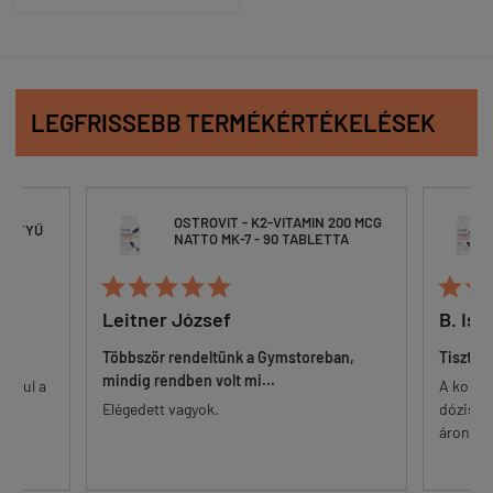
LEGFRISSEBB TERMÉKÉRTÉKELÉSEK
OSTROVIT - K2-VITAMIN 200 MCG
ESZTYŰ
NATTO MK-7 - 90 TABLETTA







Leitner József
B. Ist
Többször rendeltünk a Gymstoreban,
Tisztes
mindig rendben volt mi...
 alul a
A korsz
őr.
Elégedett vagyok.
dózisú 
...
áron. Eg