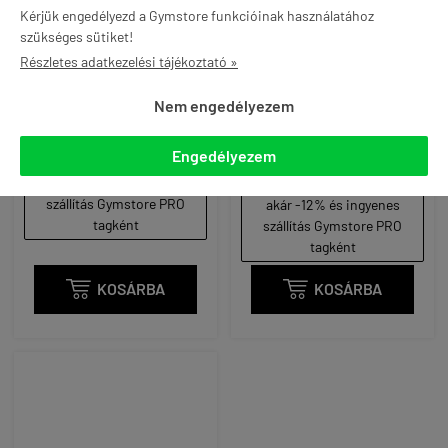
Kérjük engedélyezd a Gymstore funkcióinak használatához
szükséges sütiket!
Részletes adatkezelési tájékoztató »
NAUGHTY BOY - AMINO
NAUGHTY BOY - MENACE
EAA - 345 G
V2 - PRE WORKOUT - 420
Nem engedélyezem
G
13 190 Ft
19 990 Ft
(38 Ft / G)
Engedélyezem
(48 Ft / G)
akár -12% és ingyenes
szállítás Gymstore PRO
akár -12% és ingyenes
tagként
szállítás Gymstore PRO
tagként

KOSÁRBA

KOSÁRBA