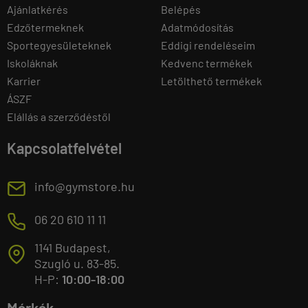
Ajánlatkérés
Belépés
Edzőtermeknek
Adatmódosítás
Sportegyesületeknek
Eddigi rendeléseim
Iskoláknak
Kedvenc termékek
Karrier
Letölthető termékek
ÁSZF
Elállás a szerződéstől
Kapcsolatfelvétel
E
info@gymstore.hu
M
06 20 610 11 11
1141 Budapest,
T
Szugló u. 83-85.
H-P:
10:00-18:00
Márkák