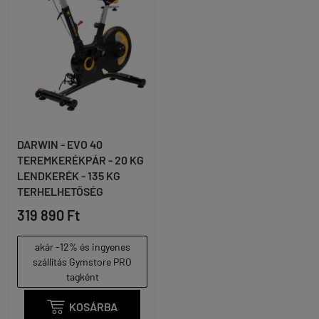
DARWIN - EVO 40
TEREMKERÉKPÁR - 20 KG
LENDKERÉK - 135 KG
TERHELHETŐSÉG
319 890 Ft
akár -12% és ingyenes
szállítás Gymstore PRO
tagként

KOSÁRBA