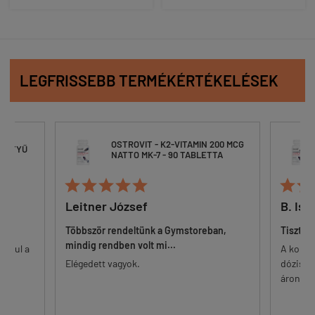
LEGFRISSEBB TERMÉKÉRTÉKELÉSEK
OSTROVIT - K2-VITAMIN 200 MCG
O
YŰ
NATTO MK-7 - 90 TABLETTA
N








Leitner József
B. István
Többször rendeltünk a Gymstoreban,
Tisztessége
mindig rendben volt mi...
l a
A korszerű 
Elégedett vagyok.
dózisú K2 ta
áron. Egyes 