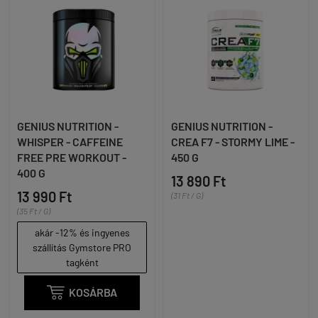
GENIUS NUTRITION -
GENIUS NUTRITION -
WHISPER - CAFFEINE
CREA F7 - STORMY LIME -
FREE PRE WORKOUT -
450 G
400 G
13 890 Ft
13 990 Ft
(31 Ft / G)
(35 Ft / G)
akár -12% és ingyenes
szállítás Gymstore PRO
tagként

KOSÁRBA