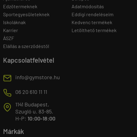
Edzőtermeknek
Adatmódosítás
Sportegyesületeknek
Eddigi rendeléseim
Iskoláknak
Kedvenc termékek
Karrier
Letölthető termékek
ÁSZF
Elállás a szerződéstől
Kapcsolatfelvétel
E
info@gymstore.hu
M
06 20 610 11 11
1141 Budapest,
T
Szugló u. 83-85.
H-P:
10:00-18:00
Márkák