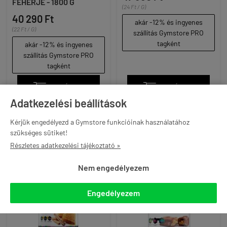
FEHÉRJE - 1800 G
(24 Ft / G)
40 290 Ft
akár -12% és ingyenes
(22 Ft / G)
szállítás Gymstore PRO
tagként
akár -12% és ingyenes
szállítás Gymstore PRO
tagként

KOSÁRBA

KOSÁRBA
Adatkezelési beállítások
Kérjük engedélyezd a Gymstore funkcióinak használatához
szükséges sütiket!
Részletes adatkezelési tájékoztató »
Nem engedélyezem
Engedélyezem