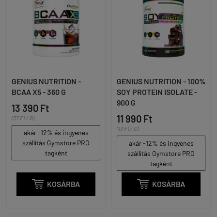
GENIUS NUTRITION -
GENIUS NUTRITION - 100%
BCAA X5 - 360 G
SOY PROTEIN ISOLATE -
900 G
13 390 Ft
11 990 Ft
(37 Ft / G)
(13 Ft / G)
akár -12% és ingyenes
szállítás Gymstore PRO
akár -12% és ingyenes
tagként
szállítás Gymstore PRO
tagként

KOSÁRBA

KOSÁRBA