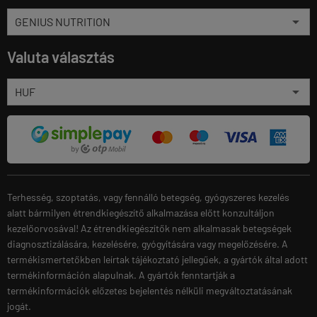
Valuta választás
Terhesség, szoptatás, vagy fennálló betegség, gyógyszeres kezelés
alatt bármilyen étrendkiegészítő alkalmazása előtt konzultáljon
kezelőorvosával! Az étrendkiegészítők nem alkalmasak betegségek
diagnosztizálására, kezelésére, gyógyítására vagy megelőzésére. A
termékismertetőkben leírtak tájékoztató jellegűek, a gyártók által adott
termékinformáción alapulnak. A gyártók fenntartják a
termékinformációk előzetes bejelentés nélküli megváltoztatásának
jogát.