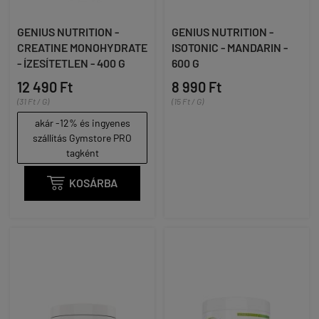
GENIUS NUTRITION -
GENIUS NUTRITION -
CREATINE MONOHYDRATE
ISOTONIC - MANDARIN -
- ÍZESÍTETLEN - 400 G
600 G
12 490 Ft
8 990 Ft
(31 Ft / G)
(15 Ft / G)
akár -12% és ingyenes
szállítás Gymstore PRO
tagként

KOSÁRBA