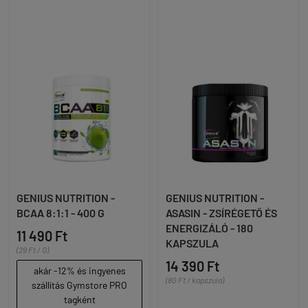
GENIUS NUTRITION -
GENIUS NUTRITION -
BCAA 8:1:1 - 400 G
ASASIN - ZSÍRÉGETŐ ÉS
ENERGIZÁLÓ - 180
11 490 Ft
KAPSZULA
(29 Ft / G)
14 390 Ft
akár -12% és ingyenes
(80 Ft / kapszula)
szállítás Gymstore PRO
tagként