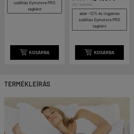
ítás Gymstore PRO
(20 / tabletta)
akár -1
tagként
szállít
akár -12% és ingyenes
szállítás Gymstore PRO
tagként

KOSÁRBA

KOSÁRBA

TERMÉKLEÍRÁS