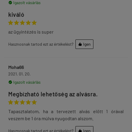
Igazolt vásárlás

kiváló





az ügyintézés is super
Hasznosnak tartod ezt az értékelést?
Igen

Moha66
2021. 01. 20.
Igazolt vásárlás

Megbízható lehetőség az alvásra.





Tapasztalatom, ha a tervezett alvás előtt 1 órával
veszem be 1 óra múlva nyugodtan alszom.
Hasznosnak tartod ezt az értékelést?
Igen
