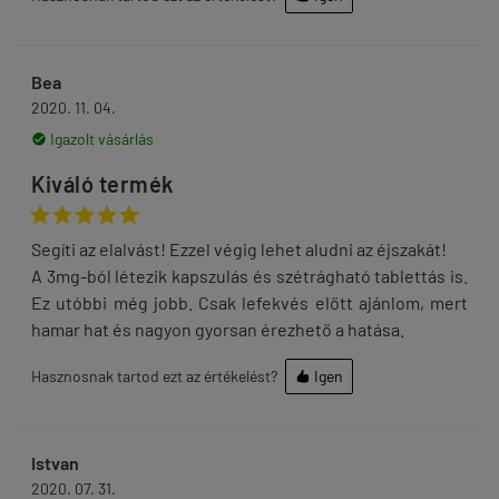
Bea
2020. 11. 04.
Igazolt vásárlás

Kiváló termék





Segíti az elalvást! Ezzel végig lehet aludni az éjszakát!
A 3mg-ból létezik kapszulás és szétrágható tablettás is.
Ez utóbbi még jobb. Csak lefekvés előtt ajánlom, mert
hamar hat és nagyon gyorsan érezhető a hatása.
Hasznosnak tartod ezt az értékelést?
Igen

Istvan
2020. 07. 31.