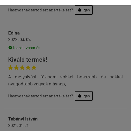
Hasznosnak tartod ezt az értékelést?
Igen

Edina
2022. 03. 07.
Igazolt vásárlás

Kiváló termék!





A mélyalvási fázisom sokkal hosszabb és sokkal
nyugodtabb vagyok másnap.
Hasznosnak tartod ezt az értékelést?
Igen

Tabányi István
2021. 01. 21.