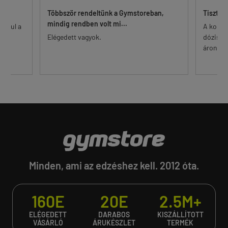
Többször rendeltünk a Gymstoreban,
Tisztes
mindig rendben volt mi...
 alul a
A korsz
őr.
Elégedett vagyok.
dózisú 
...
áron. Eg
Minden, ami az edzéshez kell. 2012 óta.
160E
20E
2.5M+
ELÉGEDETT
DARABOS
KISZÁLLÍTOTT
VÁSÁRLÓ
ÁRUKÉSZLET
TERMÉK