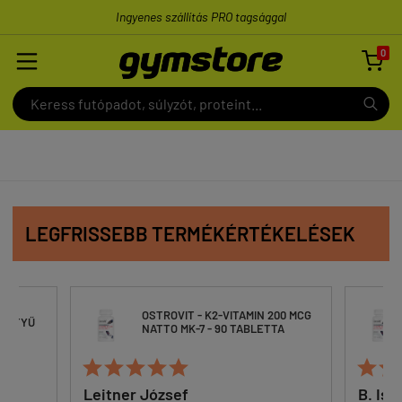
Ingyenes szállítás PRO tagsággal
0

LEGFRISSEBB TERMÉKÉRTÉKELÉSEK
OSTROVIT - K2-VITAMIN 200 MCG
ESZTYŰ
NATTO MK-7 - 90 TABLETTA







Leitner József
B. Ist