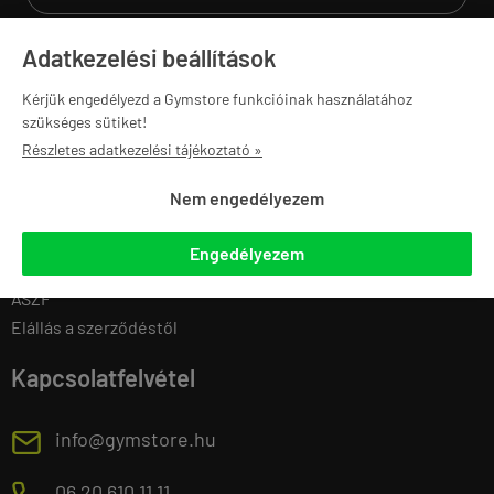
Adatkezelési beállítások
Navigáció
Saját fiók
Kérjük engedélyezd a Gymstore funkcióinak használatához
szükséges sütiket!
Gymstore PRO
Regisztráció
Részletes adatkezelési tájékoztató »
Ajánlatkérés
Belépés
Edzőtermeknek
Adatmódosítás
Nem engedélyezem
Sportegyesületeknek
Eddigi rendeléseim
Iskoláknak
Kedvenc termékek
Engedélyezem
Karrier
Letölthető termékek
ÁSZF
Elállás a szerződéstől
Kapcsolatfelvétel
E
info@gymstore.hu
06 20 610 11 11