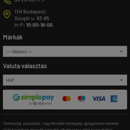
M
1141 Budapest,
T
Szugló u. 83-85.
H-P:
10:00-18:00
Márkák
Valuta választás
Terhesség, szoptatás, vagy fennálló betegség, gyógyszeres kezelés
alatt bármilyen étrendkiegészítő alkalmazása előtt konzultáljon