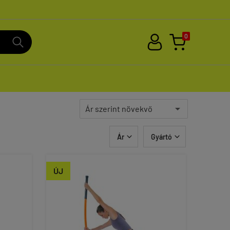
0
Ár
Gyártó


ÚJ