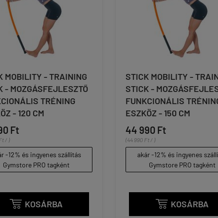
K MOBILITY - TRAINING
STICK MOBILITY - TRAI
K - MOZGÁSFEJLESZTŐ
STICK - MOZGÁSFEJLE
CIONÁLIS TRÉNING
FUNKCIONÁLIS TRÉNIN
ÖZ - 120 CM
ESZKÖZ - 150 CM
90 Ft
44 990 Ft
t / )
(44 990 Ft / )
r -12% és ingyenes szállítás
akár -12% és ingyenes száll
Gymstore PRO tagként
Gymstore PRO tagként
KOSÁRBA
KOSÁRBA

