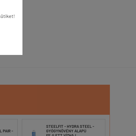
ütiket!
STEELFIT - HYDRA STEEL -
 PAIR -
GYÓGYNÖVÉNY ALAPÚ
B
FEJLETT VÍZHAJ...