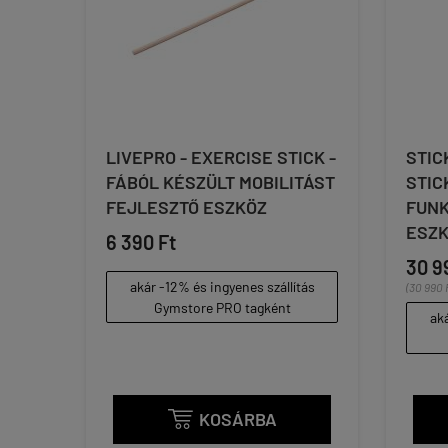
LIVEPRO - EXERCISE STICK -
STIC
FÁBÓL KÉSZÜLT MOBILITÁST
STIC
FEJLESZTŐ ESZKÖZ
FUNK
ESZK
6 390 Ft
30 9
akár -12% és ingyenes szállítás
(30 990 F
Gymstore PRO tagként
aká
KOSÁRBA
