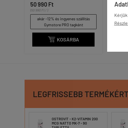
Adatk
50 990 Ft
(50 990 Ft / )
Kérjük
akár -12% és ingyenes szállítás
Részle
Gymstore PRO tagként
KOSÁRBA

LEGFRISSEBB TERMÉKÉR
9
OSTROVIT - K2-VITAMIN 200
MCG NATTO MK-7 - 90
RNA
TABLETTA