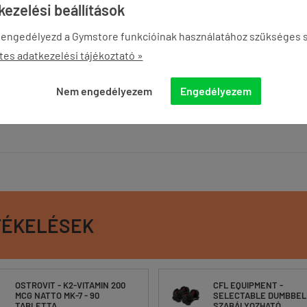
ezelési beállítások
 engedélyezd a Gymstore funkcióinak használatához szükséges s
tes adatkezelési tájékoztató »
Nem engedélyezem
Engedélyezem
TÉKELÉSEK
OSTROVIT - K2-VITAMIN 200
CFL EQUIPMENT -
MCG NATTO MK-7 - 90
SELECTABLE DUMBBELL
TABLETTA
SZABÁLYOZHATÓ ...