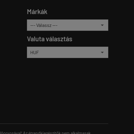
Márkák
Valuta választás
zelőorvosával! Az étrendkiegészítők nem alkalmasak