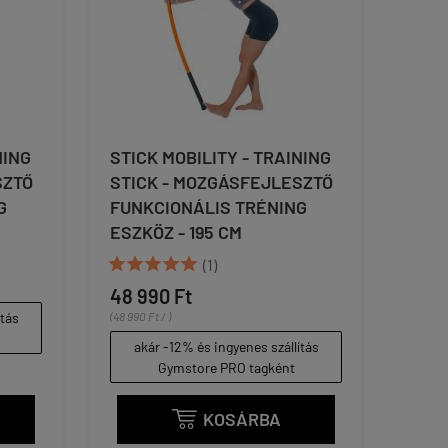
NING
STICK MOBILITY - TRAINING
SZTŐ
STICK - MOZGÁSFEJLESZTŐ
G
FUNKCIONÁLIS TRÉNING
ESZKÖZ - 195 CM





(1)
48 990 Ft
ítás
(48 990 Ft / )
akár -12% és ingyenes szállítás
Gymstore PRO tagként
KOSÁRBA
