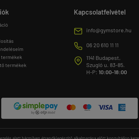
fiók
Kapcsolatfelvétel
áció
E
info@gymstore.hu
osítás
M
06 20 610 11 11
endeléseim
 termékek
1141 Budapest,
T
Szugló u. 83-85.
tő termékek
H-P:
10:00-18:00
ezelés alatt bármilyen étrendkiegészítő alkalmazása előtt konzultáljon ke