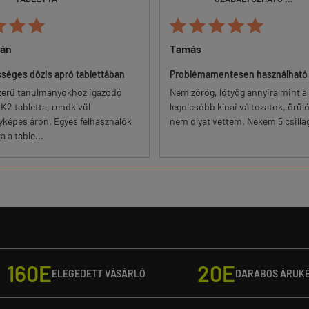








ván
Tamás
sséges dózis apró tablettában
Problémamentesen használható
zerű tanulmányokhoz igazodó
Nem zörög, lötyög annyira mint a
K2 tabletta, rendkívül
legolcsóbb kínai változatok, örül
yképes áron. Egyes felhasználók
nem olyat vettem. Nekem 5 csilla
 a table...
160E
20E
ELÉGEDETT VÁSÁRLÓ
DARABOS ÁRUK