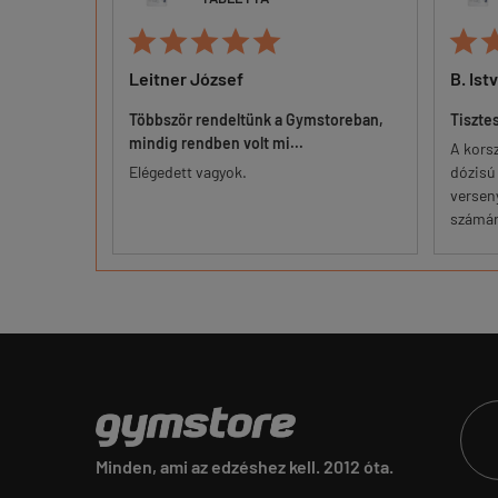






Leitner József
B. Ist
Többször rendeltünk a Gymstoreban,
Tiszte
mindig rendben volt mi...
am mire alul
A kors
kadt a bőr.
Elégedett vagyok.
dózisú 
keszty...
versen
számára
Minden, ami az edzéshez kell. 2012 óta.