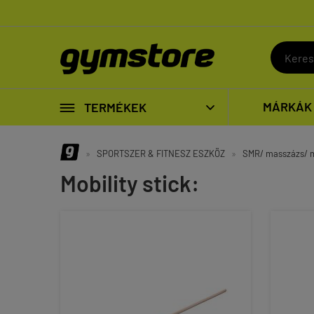

MÁRKÁK
TERMÉKEK

»
SPORTSZER & FITNESZ ESZKÖZ
»
SMR/ masszázs/ m
Mobility stick: