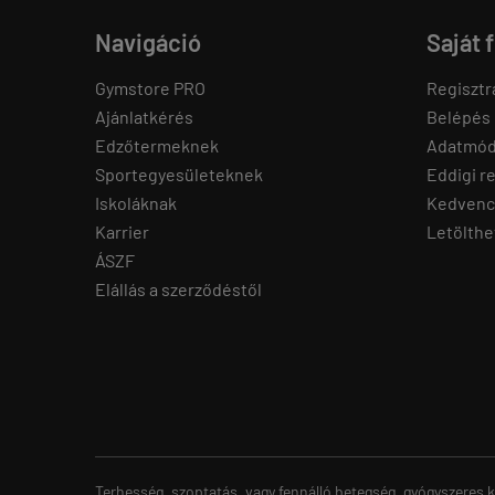
Navigáció
Saját 
Gymstore PRO
Regisztr
Ajánlatkérés
Belépés
Edzőtermeknek
Adatmód
Sportegyesületeknek
Eddigi r
Iskoláknak
Kedvenc
Karrier
Letölthe
ÁSZF
Elállás a szerződéstől
Terhesség, szoptatás, vagy fennálló betegség, gyógyszeres k