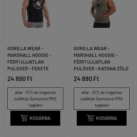
GORILLA WEAR -
GORILLA WEAR -
MARSHALL HOODIE -
MARSHALL HOODIE -
FÉRFI UJJATLAN
FÉRFI UJJATLAN
PULÓVER - FEKETE
PULÓVER - KATONA ZÖLD
24 890 Ft
24 890 Ft
akár -12% és ingyenes
akár -12% és ingyenes
szállítás Gymstore PRO
szállítás Gymstore PRO
tagként
tagként

KOSÁRBA

KOSÁRBA