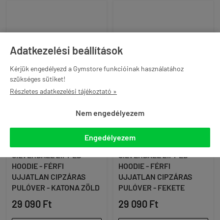
Adatkezelési beállítások
Kérjük engedélyezd a Gymstore funkcióinak használatához
szükséges sütiket!
Részletes adatkezelési tájékoztató »
Nem engedélyezem
Engedélyezem
GORILLA WEAR -
GORILLA WEAR -
SILVERDALE ZIPPED
SILVERDALE ZIPPED
HOODIE - FÉRFI
HOODIE - FÉRFI
UJJATLAN CIPZÁRAS
UJJATLAN CIPZÁRAS
PULÓVER - KATONA ZÖLD
PULÓVER - FEKETE
29 090 Ft
29 090 Ft