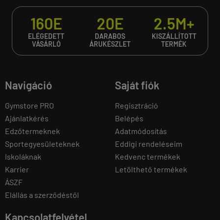
160E
20E
2.5M+
ELÉGEDETT
DARABOS
KISZÁLLÍTOTT
VÁSÁRLÓ
ÁRUKÉSZLET
TERMÉK
Navigáció
Saját fiók
Gymstore PRO
Regisztráció
Ajánlatkérés
Belépés
Edzőtermeknek
Adatmódosítás
Sportegyesületeknek
Eddigi rendeléseim
Iskoláknak
Kedvenc termékek
Karrier
Letölthető termékek
ÁSZF
Elállás a szerződéstől
Kapcsolatfelvétel