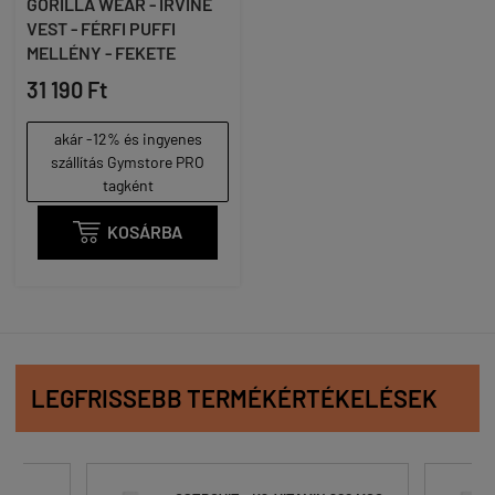
GORILLA WEAR - IRVINE
VEST - FÉRFI PUFFI
MELLÉNY - FEKETE
31 190 Ft
akár -12% és ingyenes
szállítás Gymstore PRO
tagként

KOSÁRBA
LEGFRISSEBB TERMÉKÉRTÉKELÉSEK