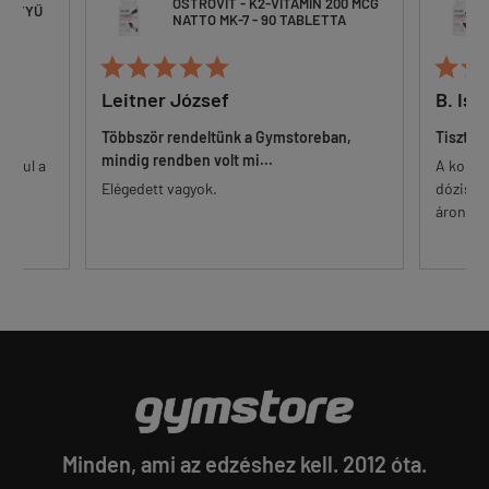
OSTROVIT - K2-VITAMIN 200 MCG
ESZTYŰ
NATTO MK-7 - 90 TABLETTA







Leitner József
B. Ist
Többször rendeltünk a Gymstoreban,
Tisztes
mindig rendben volt mi...
 alul a
A korsz
őr.
Elégedett vagyok.
dózisú 
...
áron. Eg
Minden, ami az edzéshez kell. 2012 óta.