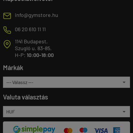
E
info@gymstore.hu
M
06 20 610 11 11
1141 Budapest,
T
Szugló u. 83-85.
H-P:
10:00-18:00
Márkák
Valuta választás