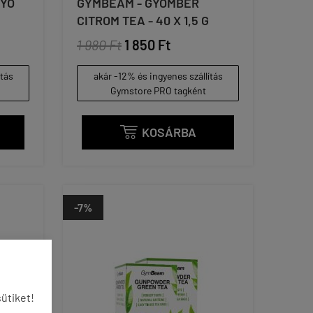
GYÓ
GYMBEAM - GYÖMBÉR
CITROM TEA - 40 X 1,5 G
1 980 Ft
1 850 Ft
ítás
akár -12% és ingyenes szállítás
Gymstore PRO tagként
KOSÁRBA

-7%
ütiket!