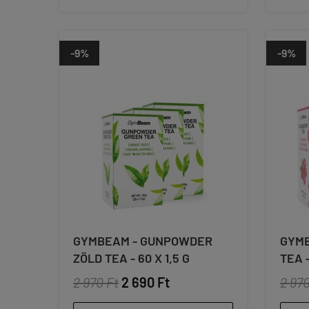
-9%
-9%
GYMBEAM - GUNPOWDER
GYMB
ZÖLD TEA - 60 X 1,5 G
TEA -
2 970 Ft
2 690 Ft
2 970