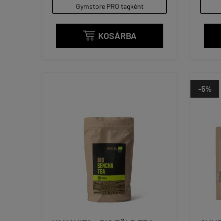
Gymstore PRO tagként
KOSÁRBA

-5%