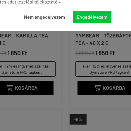
tes adatkezelési tájékoztató »
Nem engedélyezem
Engedélyezem
EAM - KAMILLA TEA -
GYMBEAM - TŐZEGÁFO
1 G
TEA - 40 X 2 G
 Ft
1 850 Ft
1 980 Ft
1 850 Ft
r -12% és ingyenes szállítás
akár -12% és ingyenes száll
Gymstore PRO tagként
Gymstore PRO tagként
KOSÁRBA
KOSÁRBA


-9%