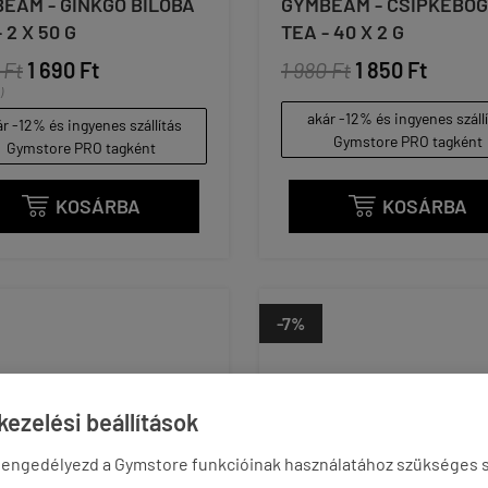
EAM - GINKGO BILOBA
GYMBEAM - CSIPKEBO
 2 X 50 G
TEA - 40 X 2 G
 Ft
1 690 Ft
1 980 Ft
1 850 Ft
)
akár -12% és ingyenes száll
r -12% és ingyenes szállítás
Gymstore PRO tagként
Gymstore PRO tagként
KOSÁRBA
KOSÁRBA


-7%
ezelési beállítások
 engedélyezd a Gymstore funkcióinak használatához szükséges s