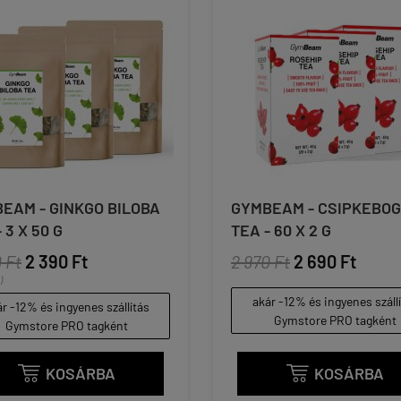
EAM - GINKGO BILOBA
GYMBEAM - CSIPKEBO
 3 X 50 G
TEA - 60 X 2 G
 Ft
2 390 Ft
2 970 Ft
2 690 Ft
)
akár -12% és ingyenes száll
r -12% és ingyenes szállítás
Gymstore PRO tagként
Gymstore PRO tagként
KOSÁRBA
KOSÁRBA

