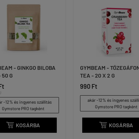
EAM - GINKGO BILOBA
GYMBEAM - TŐZEGÁFO
 50 G
TEA - 20 X 2 G
Ft
990 Ft
)
akár -12% és ingyenes száll
r -12% és ingyenes szállítás
Gymstore PRO tagként
Gymstore PRO tagként
KOSÁRBA
KOSÁRBA

