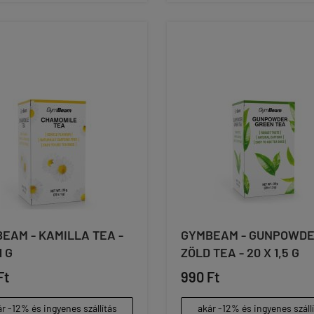
EAM - KAMILLA TEA -
GYMBEAM - GUNPOWD
1 G
ZÖLD TEA - 20 X 1,5 G
Ft
990 Ft
r -12% és ingyenes szállítás
akár -12% és ingyenes száll