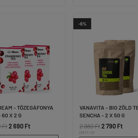
-6%
EAM - TŐZEGÁFONYA
VANAVITA - BIO ZÖLD T
 60 X 2 G
SENCHA - 2 X 50 G
 Ft
2 690 Ft
2 980 Ft
2 790 Ft
(28 Ft / G)