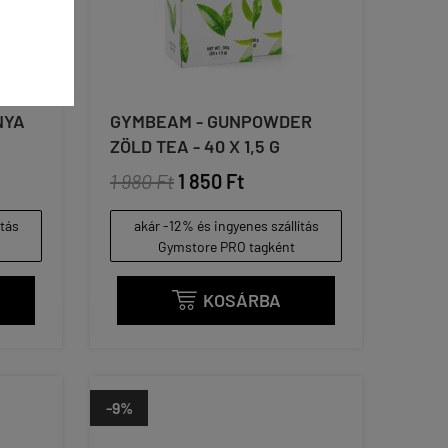
NYA
GYMBEAM - GUNPOWDER
ZÖLD TEA - 40 X 1,5 G
1 980 Ft
1 850 Ft
ítás
akár -12% és ingyenes szállítás
Gymstore PRO tagként
KOSÁRBA

-9%