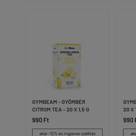
GYMBEAM - GYÖMBÉR
GYMB
CITROM TEA - 20 X 1,5 G
20 X 
990 Ft
990 
akár -12% és ingyenes szállítás
aká