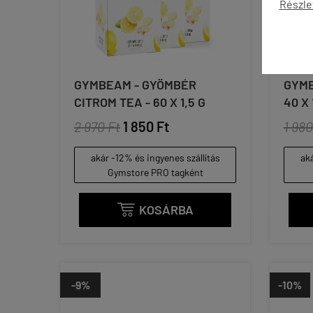
Részle
GYMBEAM - GYÖMBÉR
GYMB
CITROM TEA - 60 X 1,5 G
40 X 
2 970 Ft
1 850 Ft
1 980
akár -12% és ingyenes szállítás
aká
Gymstore PRO tagként
KOSÁRBA

-9%
-10%