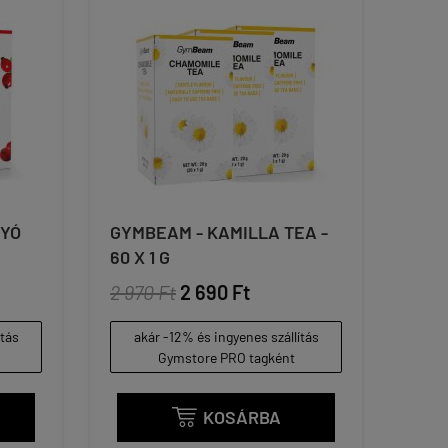
GYÓ
GYMBEAM - KAMILLA TEA -
60 X 1 G
2 970 Ft
2 690 Ft
ítás
akár -12% és ingyenes szállítás
Gymstore PRO tagként
KOSÁRBA
