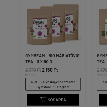
GYMBEAM - BIO MÁRIATÖVIS
GYMB
TEA - 3 X 50 G
TEA -
2 370 Ft
2 150 Ft
2 670
(14 Ft / G)
(16 Ft / G
akár -12% és ingyenes szállítás
aká
Gymstore PRO tagként
KOSÁRBA
