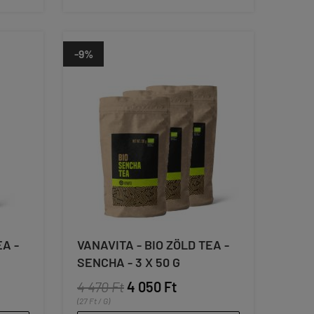
-9%
EA -
VANAVITA - BIO ZÖLD TEA -
SENCHA - 3 X 50 G
4 470 Ft
4 050 Ft
(27 Ft / G)