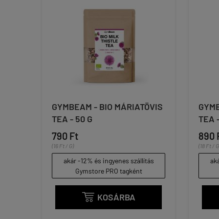
GYMBEAM - BIO MÁRIATÖVIS
GYMB
TEA - 50 G
TEA -
790 Ft
890 
(16 Ft / G)
(18 Ft / G
akár -12% és ingyenes szállítás
aká
Gymstore PRO tagként
KOSÁRBA
