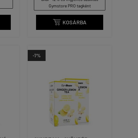
Gymstore PRO tagként
KOSÁRBA

-7%