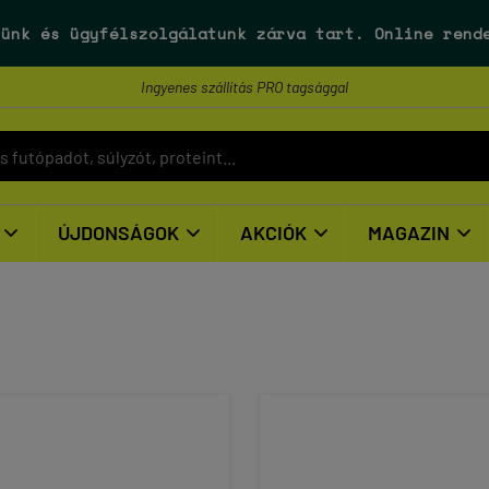
ünk és ügyfélszolgálatunk
zárva tart
. Online rend
Ingyenes szállítás PRO tagsággal
ÚJDONSÁGOK
AKCIÓK
MAGAZIN



