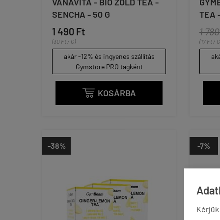
VANAVITA - BIO ZÖLD TEA -
GYMB
SENCHA - 50 G
TEA -
1 490 Ft
1 780
(30 Ft / G)
(17 Ft / G
akár -12% és ingyenes szállítás
aká
Gymstore PRO tagként
KOSÁRBA

-38%
-7%
Adatk
Kérjük