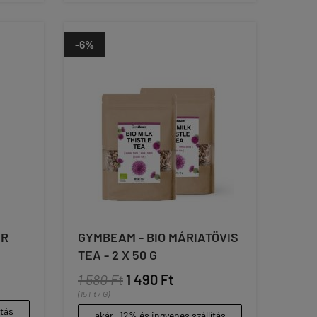
-6%
ER
GYMBEAM - BIO MÁRIATÖVIS
TEA - 2 X 50 G
1 580 Ft
1 490 Ft
(15 Ft / G)
ítás
akár -12% és ingyenes szállítás