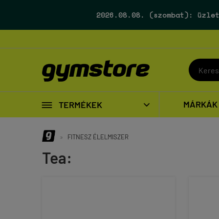
2026.08.08. (szombat):
üzlet

MÁRKÁK
TERMÉKEK

»
FITNESZ ÉLELMISZER
Tea: