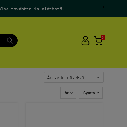
X
elés továbbra is elérhető.
0
Ár
Gyártó

