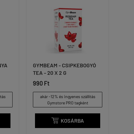
NYA
GYMBEAM - CSIPKEBOGYÓ
TEA - 20 X 2 G
990 Ft
ítás
akár -12% és ingyenes szállítás
Gymstore PRO tagként
KOSÁRBA
