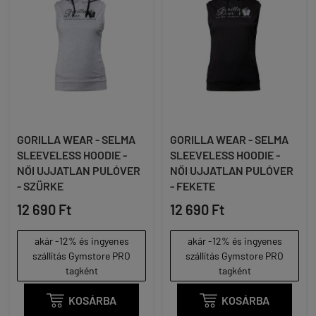
GORILLA WEAR - SELMA
GORILLA WEAR - SELMA
SLEEVELESS HOODIE -
SLEEVELESS HOODIE -
NŐI UJJATLAN PULÓVER
NŐI UJJATLAN PULÓVER
- SZÜRKE
- FEKETE
12 690 Ft
12 690 Ft
akár -12% és ingyenes
akár -12% és ingyenes
szállítás Gymstore PRO
szállítás Gymstore PRO
tagként
tagként

KOSÁRBA

KOSÁRBA