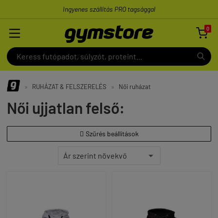
Ingyenes szállítás PRO tagsággal
0

»
RUHÁZAT & FELSZERELÉS
»
Női ruházat
Női ujjatlan felső:
Szűrés beállítások
