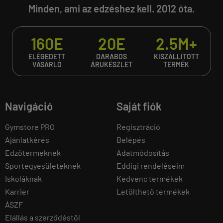
Minden, ami az edzéshez kell. 2012 óta.
160E
20E
2.5M+
ELÉGEDETT
DARABOS
KISZÁLLÍTOTT
VÁSÁRLÓ
ÁRUKÉSZLET
TERMÉK
Navigáció
Saját fiók
Gymstore PRO
Regisztráció
Ajánlatkérés
Belépés
Edzőtermeknek
Adatmódosítás
Sportegyesületeknek
Eddigi rendeléseim
Iskoláknak
Kedvenc termékek
Karrier
Letölthető termékek
ÁSZF
Elállás a szerződéstől