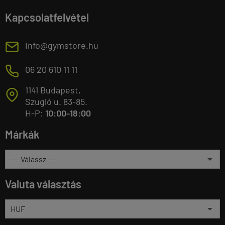
Kapcsolatfelvétel
E
info@gymstore.hu
M
06 20 610 11 11
1141 Budapest,
T
Szugló u. 83-85.
H-P:
10:00-18:00
Márkák
Valuta választás