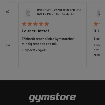
OSTROVIT - K2-VITAMIN 200 MCG
ESZTYŰ
NATTO MK-7 - 90 TABLETTA







Leitner József
B. Ist
Többször rendeltünk a Gymstoreban,
Tisztes
mindig rendben volt mi...
 alul a
A korsz
őr.
Elégedett vagyok.
dózisú 
...
áron. Eg