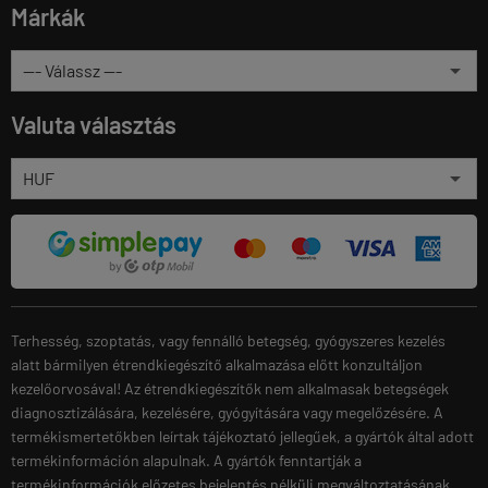
Márkák
Valuta választás
Terhesség, szoptatás, vagy fennálló betegség, gyógyszeres kezelés
alatt bármilyen étrendkiegészítő alkalmazása előtt konzultáljon
kezelőorvosával! Az étrendkiegészítők nem alkalmasak betegségek
diagnosztizálására, kezelésére, gyógyítására vagy megelőzésére. A
termékismertetőkben leírtak tájékoztató jellegűek, a gyártók által adott
termékinformáción alapulnak. A gyártók fenntartják a
termékinformációk előzetes bejelentés nélküli megváltoztatásának