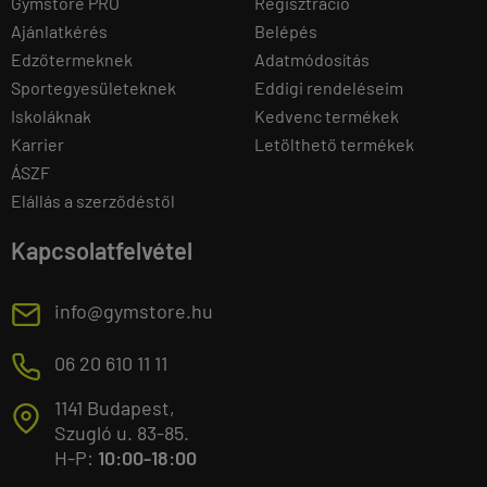
Gymstore PRO
Regisztráció
Ajánlatkérés
Belépés
Edzőtermeknek
Adatmódosítás
Sportegyesületeknek
Eddigi rendeléseim
Iskoláknak
Kedvenc termékek
Karrier
Letölthető termékek
ÁSZF
Elállás a szerződéstől
Kapcsolatfelvétel
E
info@gymstore.hu
M
06 20 610 11 11
1141 Budapest,
T
Szugló u. 83-85.
H-P:
10:00-18:00