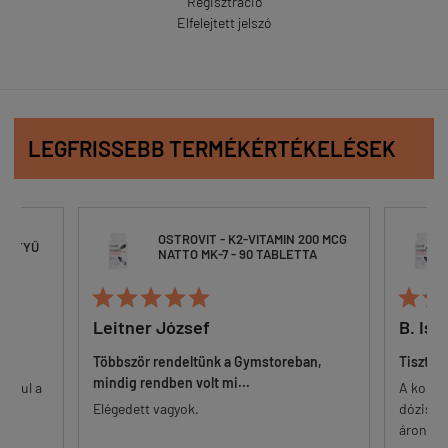
Regisztráció
Elfelejtett jelszó
LEGFRISSEBB TERMÉKÉRTÉKELÉSEK
OSTROVIT - K2-VITAMIN 200 MCG
ESZTYŰ
NATTO MK-7 - 90 TABLETTA







Leitner József
B. Ist
Többször rendeltünk a Gymstoreban,
Tisztes
mindig rendben volt mi...
 alul a
A korsz
őr.
Elégedett vagyok.
dózisú 
...
áron. Eg