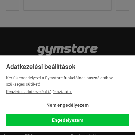
Minden, ami az edzéshez kell. 2012 óta.
Adatkezelési beállítások
Kérjük engedélyezd a Gymstore funkcióinak használatához
160E
20E
2.5M+
szükséges sütiket!
Részletes adatkezelési tájékoztató »
ELÉGEDETT
DARABOS
KISZÁLLÍTOTT
VÁSÁRLÓ
ÁRUKÉSZLET
TERMÉK
Nem engedélyezem
Engedélyezem
Navigáció
Saját fiók