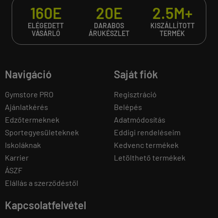
160E
20E
2.5M+
ELÉGEDETT
DARABOS
KISZÁLLÍTOTT
VÁSÁRLÓ
ÁRUKÉSZLET
TERMÉK
Navigáció
Saját fiók
Gymstore PRO
Regisztráció
Ajánlatkérés
Belépés
Edzőtermeknek
Adatmódosítás
Sportegyesületeknek
Eddigi rendeléseim
Iskoláknak
Kedvenc termékek
Karrier
Letölthető termékek
ÁSZF
Elállás a szerződéstől
Kapcsolatfelvétel