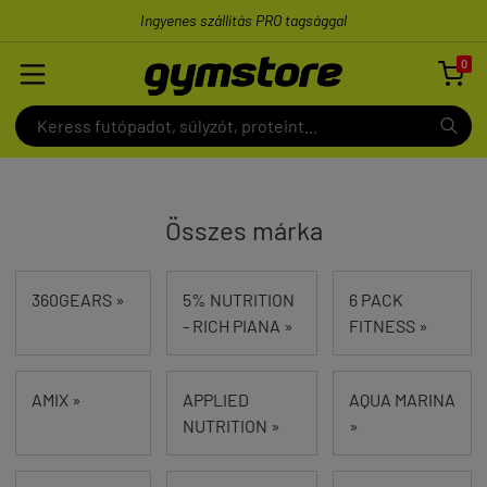
Ingyenes szállítás PRO tagsággal
0

Összes márka
360GEARS »
5% NUTRITION
6 PACK
- RICH PIANA »
FITNESS »
AMIX »
APPLIED
AQUA MARINA
NUTRITION »
»