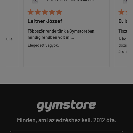







Leitner József
B. Ist
Többször rendeltünk a Gymstoreban,
Tisztess
mindig rendben volt mi...
 alul a
A korsze
r.
Elégedett vagyok.
dózisú K
..
áron. Eg
Minden, ami az edzéshez kell. 2012 óta.