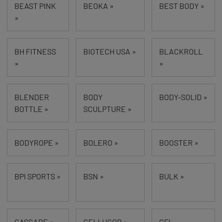
BEAST PINK
BEOKA »
BEST BODY »
»
BH FITNESS
BIOTECH USA »
BLACKROLL
»
»
BLENDER
BODY
BODY-SOLID »
BOTTLE »
SCULPTURE »
BODYROPE »
BOLERO »
BOOSTER »
BPI SPORTS »
BSN »
BULK »
CASCADE »
CELLUCOR »
CFL