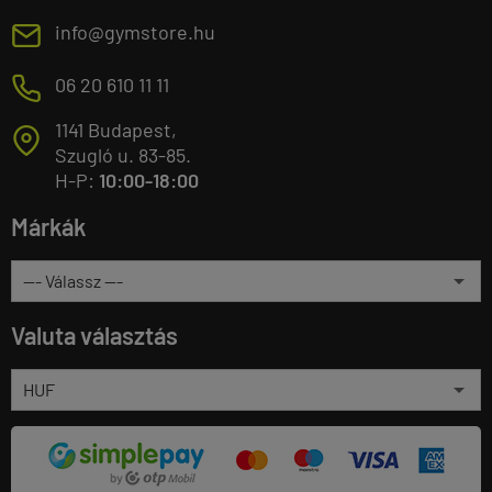
E
info@gymstore.hu
M
06 20 610 11 11
1141 Budapest,
T
Szugló u. 83-85.
H-P:
10:00-18:00
Márkák
Valuta választás