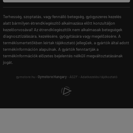
Terhesség, szoptatás, vagy fennálló betegség, gyógyszeres kezelés
alatt bármilyen étrendkiegészítő alkalmazása előtt konzultáljon
kezelőorvosával! Az étrendkiegészítők nem alkalmasak betegségek
diagnosztizálására, kezelésére, gyógyítására vagy megelőzésére. A
termékismertetőkben leírtak tájékoztató jellegűek, a gyártók által adott
termékinformáción alapulnak. A gyártók fenntartják a
termékinformációk előzetes bejelentés nélküli megváltoztatásának
jogát.
gymstore.hu -
Gymstore Hungary
-
ÁSZF
-
Adatkezelési tájékoztató