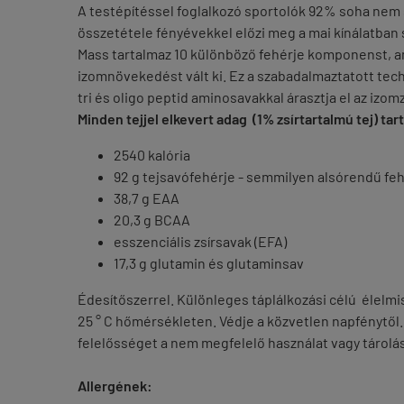
A testépítéssel foglalkozó sportolók 92% soha nem
összetétele fényévekkel előzi meg a mai kínálatban 
Mass tartalmaz 10 különböző fehérje komponenst, 
izomnövekedést vált ki. Ez a szabadalmaztatott tech
tri és oligo peptid aminosavakkal árasztja el az izom
Minden tejjel elkevert adag
(
1% zsírtartalmú tej) tar
2540 kalória
92 g tejsavófehérje - semmilyen alsórendű fe
38,7 g EAA
20,3 g BCAA
esszenciális zsírsavak (EFA)
17,3 g glutamin és glutaminsav
Édesítőszerrel. Különleges táplálkozási célú élelmis
25 ° C hőmérsékleten. Védje a közvetlen napfénytől
felelősséget a nem megfelelő használat vagy tárolás
Allergének: