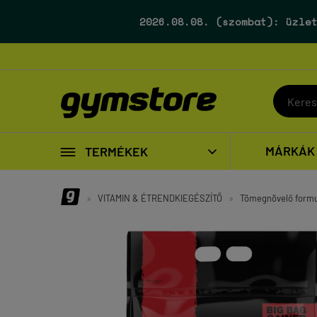
2026.08.08. (szombat):
üzlet

MÁRKÁK
TERMÉKEK

»
VITAMIN & ÉTRENDKIEGÉSZÍTŐ
»
Tömegnövelő form