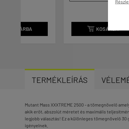
Részle
KOSÁRBA

TERMÉKLEÍRÁS
VÉLEM
Mutant Mass XXXTREME 2500 - a tömegnövelő amelyre
akik erőt, abszolút méretet és maximális teljesítm
legjobb választás! Ez a különleges tömegnövelő 30 
igényelnek.