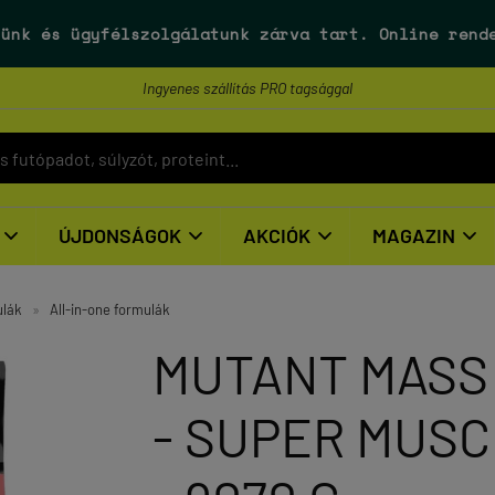
ünk és ügyfélszolgálatunk
zárva tart
. Online rend
Ingyenes szállítás PRO tagsággal
ÚJDONSÁGOK
AKCIÓK
MAGAZIN




ulák
»
All-in-one formulák
MUTANT MASS
- SUPER MUSC