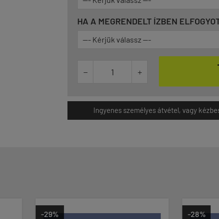
HA A MEGRENDELT ÍZBEN ELFOGYOT


Ingyenes személyes átvétel, vagy kézbesít
-28%