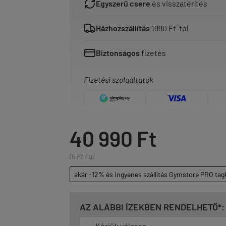
Egyszerű csere
és visszatérítés
Házhozszállítás
1990 Ft-tól
Biztonságos
fizetés
Fizetési szolgáltatók
40 990 Ft
(5 Ft / g)
akár -12% és ingyenes szállítás Gymstore PRO tag
AZ ALÁBBI ÍZEKBEN RENDELHETŐ*: