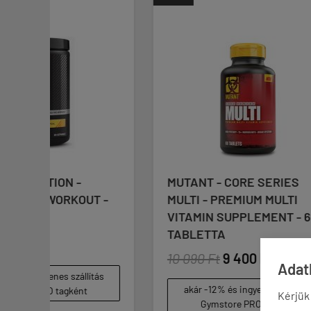
MUTANT - CORE SERIES
MEGA
T -
MULTI - PREMIUM MULTI
AROM
VITAMIN SUPPLEMENT - 60
60 K
TABLETTA


10 090 Ft
9 400 Ft
13 47
Adatk
tás
(53 / ka
akár -12% és ingyenes szállítás
Kérjük
aká
Gymstore PRO tagként