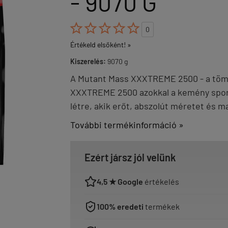
- 9070 G





0
Értékeld elsőként! »
Kiszerelés:
9070 g
A Mutant Mass XXXTREME 2500 - a töme
XXXTREME 2500 azokkal a kemény sport
létre, akik erőt, abszolút méretet és m
További termékinformáció »
Ezért jársz jól velünk
4,5 ★ Google
értékelés
100% eredeti
termékek