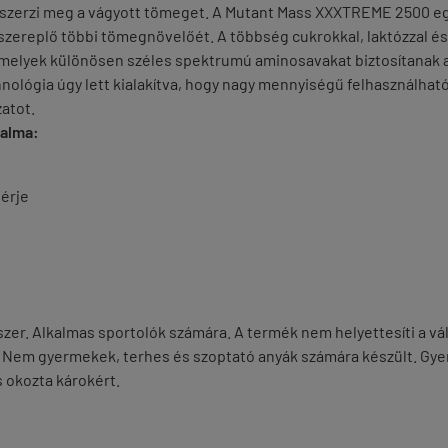
 szerzi meg a vágyott tömeget. A Mutant Mass XXXTREME 2500 egy
szereplő többi tömegnövelőét. A többség cukrokkal, laktózzal és 
amelyek különösen széles spektrumú aminosavakat biztosítanak 
nológia úgy lett kialakítva, hogy nagy mennyiségű felhasználható
zatot.
talma
:
hérje
zer. Alkalmas sportolók számára. A termék nem helyettesíti a vál
. Nem gyermekek, terhes és szoptató anyák számára készült. Gyer
 okozta károkért.