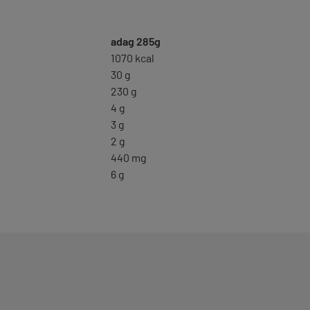
adag 285g
1070 kcal
30 g
230 g
4 g
3 g
2 g
440 mg
6 g