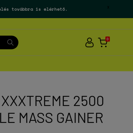
X
elés továbbra is elérhető.
0
 XXXTREME 2500
LE MASS GAINER