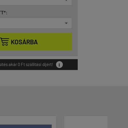
T*:

KOSÁRBA
i
és akár 0 Ft szállítási díjért!