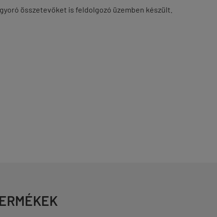
imogyoró összetevőket is feldolgozó üzemben készült.
TERMÉKEK