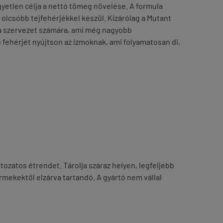
etlen célja a nettó tömeg növelése. A formula
olcsóbb tejfehérjékkel készül. Kizárólag a Mutant
a szervezet számára, ami még nagyobb
 fehérjét nyújtson az izmoknak, ami folyamatosan di,
tozatos étrendet. Tárolja száraz helyen, legfeljebb
mekektől elzárva tartandó. A gyártó nem vállal