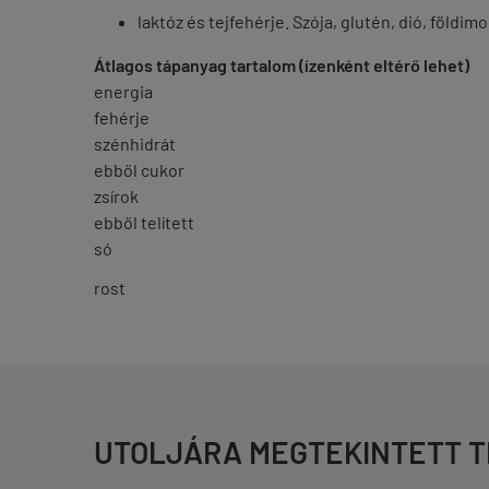
laktóz és tejfehérje. Szója, glutén, dió, föld
Átlagos tápanyag tartalom (ízenként eltérő lehet)
energia
fehérje
szénhidrát
ebből cukor
zsírok
ebből telített
só
rost
UTOLJÁRA MEGTEKINTETT 