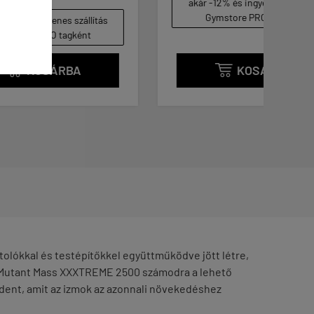
akár -12% és ingyenes szállítás
Gymstore PRO tagként
ítás
KOSÁRBA

lókkal és testépítőkkel együttműködve jött létre,
 a Mutant Mass XXXTREME 2500 számodra a lehető
ndent, amit az izmok az azonnali növekedéshez