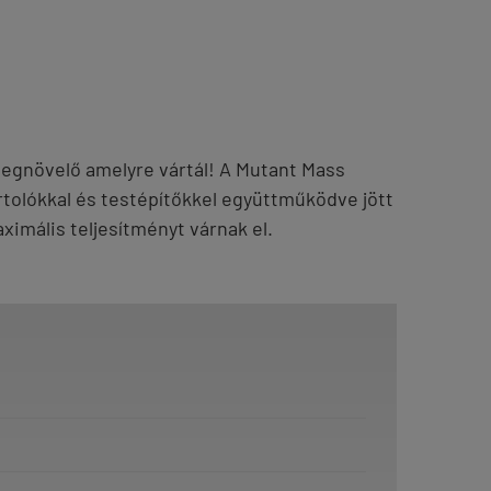
gnövelő amelyre vártál! A Mutant Mass
olókkal és testépítőkkel együttműködve jött
aximális teljesítményt várnak el.