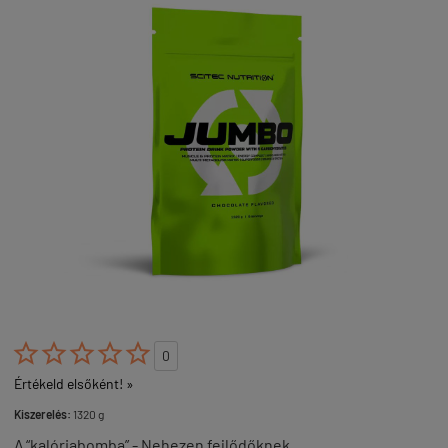





0
Értékeld elsőként! »
Kiszerelés:
1320 g
A “kalóriabomba” - Nehezen fejlődőknek.