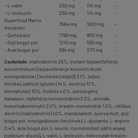
– L-valin
250 mg
114 mg
–
– L-izoleucin
250 mg
114 mg
–
Superfood Matrix
3564 mg
1620 mg
–
összesen
– Quinoa por
1760 mg
800 mg
–
– Goji bogyó por
1210 mg
550 mg
–
– Acai bogyó por
594 mg
270 mg
–
Csokoládé
: maltodextrin 25%, instant tejsavófehérje
koncentrátum {tejsavófehérje koncentrátum,
emulgeálószer [lecitinek (szója)]} 21%, teljes
kiőrlésű zabliszt (glutén) 14%, dextróz 12%,
izomaltulóz1 10%, fruktóz 4,0%, zsírszegény
kakaópor, tejfehérje koncentrátum 2,5%, aromák,
kukoricakeményítő 2,0%, kreatin-monohidrát 1,5%, ciklikus
dextrin (maltodextrin) 1,0%, mandulaliszt, quinoa liszt, goji
bogyó por, emulgeálószer (lecitinek), L-glutamin, L-arginin
0,4%, acai bogyó por, L-leucin, csomósodást gátló anyag
(szilícium-dioxid), L-valin, L-izoleucin, mikronizált kreatin-