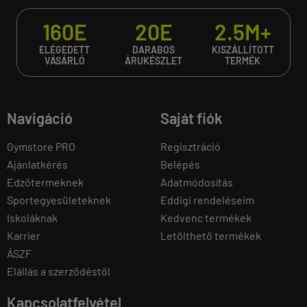
160E
20E
2.5M+
ELÉGEDETT
DARABOS
KISZÁLLÍTOTT
VÁSÁRLÓ
ÁRUKÉSZLET
TERMÉK
Navigáció
Saját fiók
Gymstore PRO
Regisztráció
Ajánlatkérés
Belépés
Edzőtermeknek
Adatmódosítás
Sportegyesületeknek
Eddigi rendeléseim
Iskoláknak
Kedvenc termékek
Karrier
Letölthető termékek
ÁSZF
Elállás a szerződéstől
Kapcsolatfelvétel