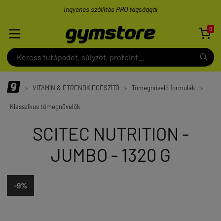
Ingyenes szállítás PRO tagsággal
0

»
VITAMIN & ÉTRENDKIEGÉSZÍTŐ
»
Tömegnövelő formulák
»
Klasszikus tömegnövelők
SCITEC NUTRITION -
JUMBO - 1320 G
-9%