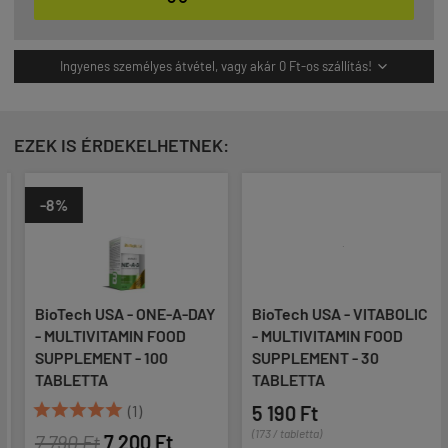
Ingyenes személyes átvétel, vagy akár 0 Ft-os szállítás!

EZEK IS ÉRDEKELHETNEK:
-8%
BioTech USA - ONE-A-DAY
BioTech USA - VITABOLIC
- MULTIVITAMIN FOOD
- MULTIVITAMIN FOOD
SUPPLEMENT - 100
SUPPLEMENT - 30
TABLETTA
TABLETTA





(1)
5 190 Ft
(173 / tabletta)
7 790 Ft
7 200 Ft