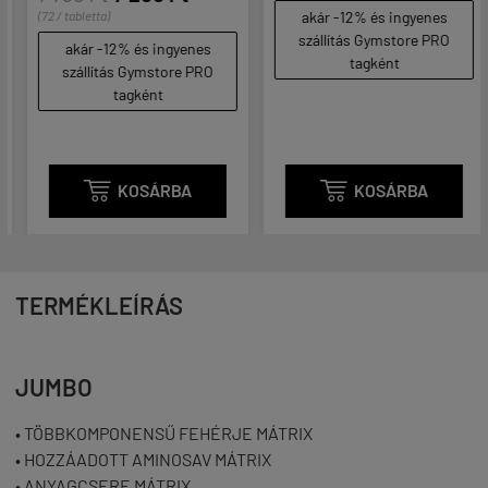
(72 / tabletta)
akár -12% és ingyenes
szállítás Gymstore PRO
akár -12% és ingyenes
tagként
szállítás Gymstore PRO
tagként

KOSÁRBA

KOSÁRBA
TERMÉKLEÍRÁS
JUMBO
• TÖBBKOMPONENSŰ FEHÉRJE MÁTRIX
• HOZZÁADOTT AMINOSAV MÁTRIX
• ANYAGCSERE MÁTRIX