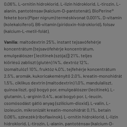
0,06%, L-ornitin hidroklorid, L-lizin hidroklorid, L-tirozin, L-
alanin, pantoténsav (kalcium-D-pantotenát), BioPerine®
fekete bors (Piper nigrum) terméskivonat 0,001%, D-vitamin
(kolekalciferol), B6-vitamin (piridoxin-hidroklorid), folsav
(kalcium-L-metil-folát).
Vanília:
maltodextrin 25%, instant tejsavófehérje
koncentrátum {tejsavófehérje koncentrátum,
emulgeálószer [lecitinek (szója)]} 21%, teljes
kiőrlésű zabliszt (glutén) 14%, dextróz 12%,
izomaltulóz1 10%, fruktóz 4,0%, tejfehérje koncentrátum
2,5%, aromák, kukoricakeményítő 2,0%, kreatin-monohidrát
1,5%, ciklikus dextrin (maltodextrin) 1,0%, mandulaliszt,
quinoa liszt, goji bogyó por, emulgeálószer (lecitinek), L-
glutamin, L-arginin 0,4%, acai bogyó por, L-leucin,
csomósodást gátló anyag (szilícium-dioxid), L-valin, L-
izoleucin, mikronizált kreatin-monohidrát 0,1%, betain
0,06%, színezék (riboflavinok), L-ornitin hidroklorid, L-lizin
hidroklorid, L-tirozin, L-alanin, pantoténsav (kalcium-D-