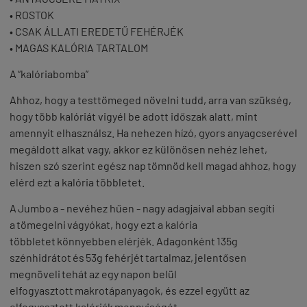
• ROSTOK
• CSAK ÁLLATI EREDETŰ FEHÉRJÉK
• MAGAS KALÓRIA TARTALOM
A “kalóriabomba”
Ahhoz, hogy a testtömeged növelni tudd, arra van szükség,
hogy több kalóriát vigyél be adott időszak alatt, mint
amennyit elhasználsz. Ha nehezen hízó, gyors anyagcserével
megáldott alkat vagy, akkor ez különösen nehéz lehet,
hiszen szó szerint egész nap tömnöd kell magad ahhoz, hogy
elérd ezt a kalória többletet.
A Jumbo a - nevéhez hűen - nagy adagjaival abban segíti
a tömegelni vágyókat, hogy ezt a kalória
többletet könnyebben elérjék. Adagonként 135g
szénhidrátot és 53g fehérjét tartalmaz, jelentősen
megnöveli tehát az egy napon belül
elfogyasztott makrotápanyagok, és ezzel együtt az
elfogyasztott kalóriák mennyiségét.