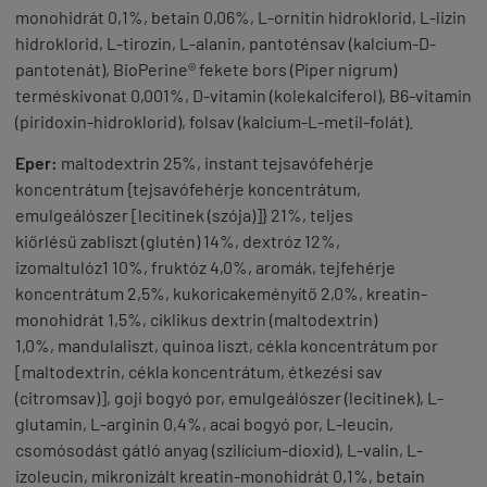
monohidrát 0,1%, betain 0,06%, L-ornitin hidroklorid, L-lizin
hidroklorid, L-tirozin, L-alanin, pantoténsav (kalcium-D-
pantotenát), BioPerine® fekete bors (Piper nigrum)
terméskivonat 0,001%, D-vitamin (kolekalciferol), B6-vitamin
(piridoxin-hidroklorid), folsav (kalcium-L-metil-folát).
Eper:
maltodextrin 25%, instant tejsavófehérje
koncentrátum {tejsavófehérje koncentrátum,
emulgeálószer [lecitinek (szója)]} 21%, teljes
kiőrlésű zabliszt (glutén) 14%, dextróz 12%,
izomaltulóz1 10%, fruktóz 4,0%, aromák, tejfehérje
koncentrátum 2,5%, kukoricakeményítő 2,0%, kreatin-
monohidrát 1,5%, ciklikus dextrin (maltodextrin)
1,0%, mandulaliszt, quinoa liszt, cékla koncentrátum por
[maltodextrin, cékla koncentrátum, étkezési sav
(citromsav)], goji bogyó por, emulgeálószer (lecitinek), L-
glutamin, L-arginin 0,4%, acai bogyó por, L-leucin,
csomósodást gátló anyag (szilícium-dioxid), L-valin, L-
izoleucin, mikronizált kreatin-monohidrát 0,1%, betain