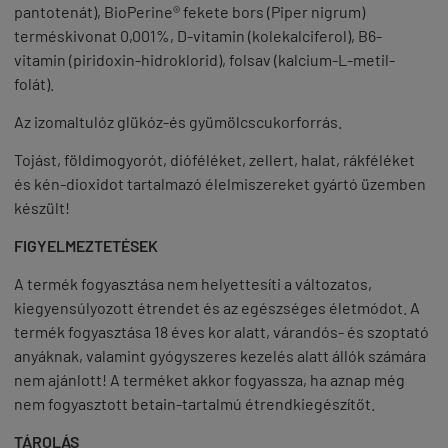
pantotenát), BioPerine® fekete bors (Piper nigrum)
terméskivonat 0,001%, D-vitamin (kolekalciferol), B6-
vitamin (piridoxin-hidroklorid), folsav (kalcium-L-metil-
folát).
Az izomaltulóz glükóz-és gyümölcscukorforrás.
Tojást, földimogyorót, dióféléket, zellert, halat, rákféléket
és kén-dioxidot tartalmazó élelmiszereket gyártó üzemben
készült!
FIGYELMEZTETÉSEK
A termék fogyasztása nem helyettesíti a változatos,
kiegyensúlyozott étrendet és az egészséges életmódot. A
termék fogyasztása 18 éves kor alatt, várandós- és szoptató
anyáknak, valamint gyógyszeres kezelés alatt állók számára
nem ajánlott! A terméket akkor fogyassza, ha aznap még
nem fogyasztott betain-tartalmú étrendkiegészítőt.
TÁROLÁS