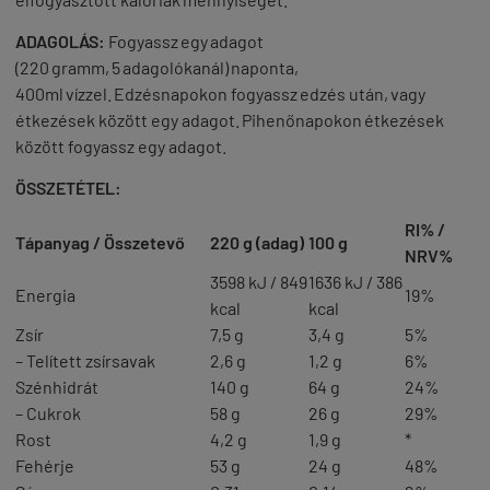
ADAGOLÁS:
Fogyassz egy adagot
(220 gramm, 5 adagolókanál) naponta,
400ml vízzel. Edzésnapokon fogyassz edzés után, vagy
étkezések között egy adagot. Pihenőnapokon étkezések
között fogyassz egy adagot.
ÖSSZETÉTEL:
RI% /
Tápanyag / Összetevő
220 g (adag)
100 g
NRV%
3598 kJ / 849
1636 kJ / 386
Energia
19%
kcal
kcal
Zsír
7,5 g
3,4 g
5%
– Telített zsírsavak
2,6 g
1,2 g
6%
Szénhidrát
140 g
64 g
24%
– Cukrok
58 g
26 g
29%
Rost
4,2 g
1,9 g
*
Fehérje
53 g
24 g
48%