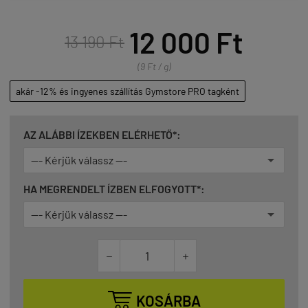
12 000 Ft
13 190 Ft
(9 Ft / g)
akár -12% és ingyenes szállítás Gymstore PRO tagként
AZ ALÁBBI ÍZEKBEN ELÉRHETŐ*:
HA MEGRENDELT ÍZBEN ELFOGYOTT*:



KOSÁRBA