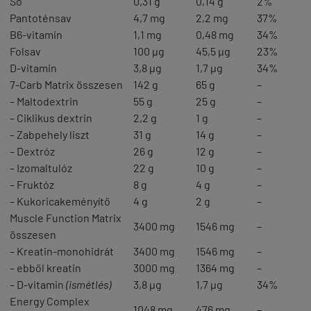
Só
0,31 g
0,14 g
2%
Pantoténsav
4,7 mg
2,2 mg
37%
B6-vitamin
1,1 mg
0,48 mg
34%
Folsav
100 µg
45,5 µg
23%
D-vitamin
3,8 µg
1,7 µg
34%
7-Carb Matrix összesen
142 g
65 g
–
– Maltodextrin
55 g
25 g
–
– Ciklikus dextrin
2,2 g
1 g
–
– Zabpehely liszt
31 g
14 g
–
– Dextróz
26 g
12 g
–
– Izomaltulóz
22 g
10 g
–
– Fruktóz
8 g
4 g
–
– Kukoricakeményítő
4 g
2 g
–
Muscle Function Matrix
3400 mg
1546 mg
–
összesen
– Kreatin-monohidrát
3400 mg
1546 mg
–
– ebből kreatin
3000 mg
1364 mg
–
– D-vitamin
(ismétlés)
3,8 µg
1,7 µg
34%
Energy Complex
1048 mg
476 mg
–