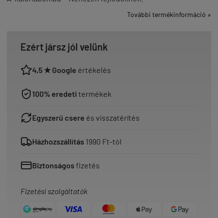
További termékinformáció »
Ezért jársz jól velünk
4,5 ★ Google
értékelés
100% eredeti
termékek
Egyszerű csere
és visszatérítés
Házhozszállítás
1990 Ft-tól
Biztonságos
fizetés
Fizetési szolgáltatók