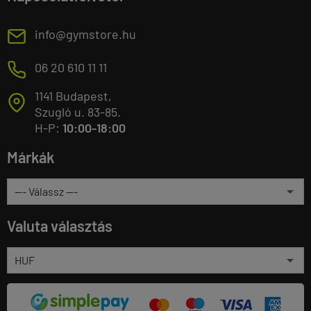
E
info@gymstore.hu
M
06 20 610 11 11
1141 Budapest,
T
Szugló u. 83-85.
H-P:
10:00-18:00
Márkák
Valuta választás