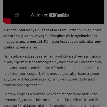
A Toorx Total Body Squat az első számú otthoni lovaglópad
az európai piacon, anyagminőségben és kényelemben is
magasra teszi a mércét. Könnyen összecsukható, akár egy
szekrényben is elfér.
Ha hatékony edzést szeretnél rövid idő alatt végezni, akkor
olyan, egész testet átmozgató gyakorlatot kell választanod,
mely nem csak a combok, és a fenék izmait, de a törzs és a
felsőtest izomcsoportjait is megdolgoztatja. Ezen a gépen
egyszerre dolgoznak ezek az izmok és így adott idő alatt
több kalória égethető el.
Fontos, hogy ez a mozgás kevésbé megterhelő az ízületek
számára, így azok is bátran választhatják, akik térd-, csípő-
vagy derékfájdalom miatt más edzőgépekkel nem mernek