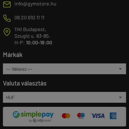
E
info@gymstore.hu
M
06 20 610 11 11
1141 Budapest,
T
Szugló u. 83-85.
H-P:
10:00-18:00
Márkák
Valuta választás