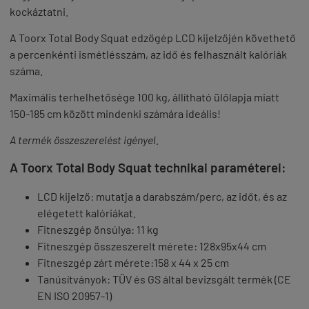
kockáztatni.
A Toorx Total Body Squat edzőgép LCD kijelzőjén követhető
a percenkénti ismétlésszám, az idő és felhasznált kalóriák
száma.
Maximális terhelhetősége 100 kg, állítható ülőlapja miatt
150-185 cm között mindenki számára ideális!
A termék összeszerelést igényel.
A Toorx Total Body Squat technikai paraméterei:
LCD kijelző: mutatja a darabszám/perc, az időt, és az
elégetett kalóriákat.
Fitneszgép önsúlya: 11 kg
Fitneszgép összeszerelt mérete: 128x95x44 cm
Fitneszgép zárt mérete:158 x 44 x 25 cm
Tanúsítványok: TÜV és GS által bevizsgált termék (CE
EN ISO 20957-1)