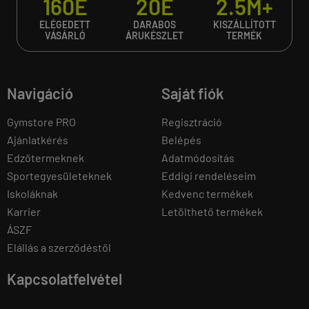
160E
20E
2.5M+
ELÉGEDETT
DARABOS
KISZÁLLÍTOTT
VÁSÁRLÓ
ÁRUKÉSZLET
TERMÉK
Navigáció
Saját fiók
Gymstore PRO
Regisztráció
Ajánlatkérés
Belépés
Edzőtermeknek
Adatmódosítás
Sportegyesületeknek
Eddigi rendeléseim
Iskoláknak
Kedvenc termékek
Karrier
Letölthető termékek
ÁSZF
Elállás a szerződéstől
Kapcsolatfelvétel