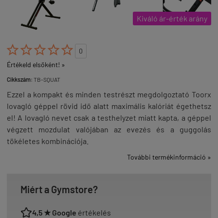
Kiváló ár-érték arány





0
Értékeld elsőként! »
Cikkszám:
TB-SQUAT
Ezzel a kompakt és minden testrészt megdolgoztató Toorx
lovagló géppel rövid idő alatt maximális kalóriát égethetsz
el! A lovagló nevet csak a testhelyzet miatt kapta, a géppel
végzett mozdulat valójában az evezés és a guggolás
tökéletes kombinációja.
További termékinformáció »
Miért a Gymstore?
4,5 ★ Google
értékelés