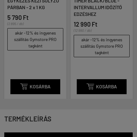
EGYKEZES KÉZI SÚLYZÓ
TIMER BLACK/BLUE -
PÁRBAN - 2 x 1 KG
INTERVALLUM IDŐZÍTŐ
EDZÉSHEZ
5 790 Ft
12 990 Ft
(2 895 / db)
(12 990 / db)
akár -12% és ingyenes
szállítás Gymstore PRO
akár -12% és ingyenes
tagként
szállítás Gymstore PRO
tagként

KOSÁRBA

KOSÁRBA
TERMÉKLEÍRÁS