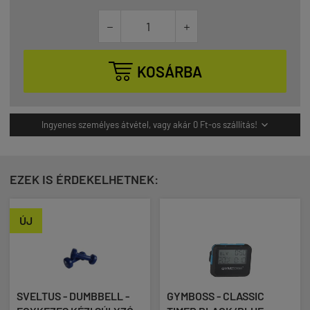



KOSÁRBA
Ingyenes személyes átvétel, vagy akár 0 Ft-os szállítás!

EZEK IS ÉRDEKELHETNEK:
ÚJ
SVELTUS - DUMBBELL -
GYMBOSS - CLASSIC