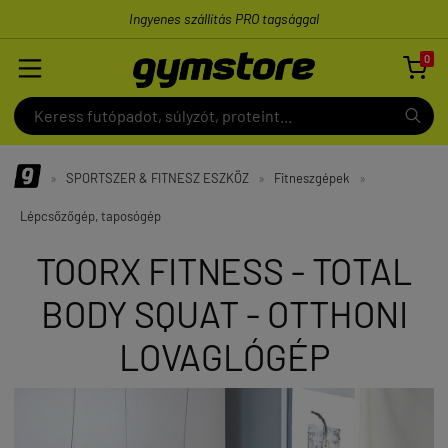
Ingyenes szállítás PRO tagsággal
0

»
SPORTSZER & FITNESZ ESZKÖZ
»
Fitneszgépek
»
Lépcsőzőgép, taposógép
TOORX FITNESS - TOTAL
BODY SQUAT - OTTHONI
LOVAGLÓGÉP