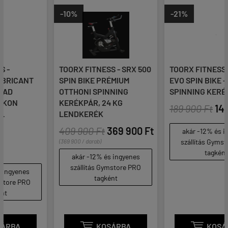
-10%
-21%
TOORX FITNESS - SRX 500
TOORX FITNESS - SRX-60
SPIN BIKE PRÉMIUM
EVO SPIN BIKE - OTTHONI
OTTHONI SPINNING
SPINNING KERÉKPÁR
KERÉKPÁR, 24 KG
189 900 Ft
149 900 Ft
LENDKERÉK
409 900 Ft
369 900 Ft
akár -12% és ingyenes
(369 900 / darab)
szállítás Gymstore PRO
tagként
akár -12% és ingyenes
szállítás Gymstore PRO
tagként

KOSÁRBA

KOSÁRBA