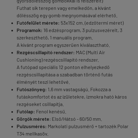
gyorsdőlésszög gombokkal is felszerelt)
Futhat sík terepen vagy emelkedőn, a kívánt
dőlésszög egy gomb megnyomásával elérhető.
Futófelület mérete:
53x152 cm. (edzőtermi méret)
Programok:
16 edzésprogram, 3 pulzusvezérelt, 3
szerkeszthető, 1 manuális program.
A kívánt program egyszerűen kiválasztható.
Rezgéscsillapító rendszer:
MAC (Multi Air
Cushioning) rezgéscsillapító rendszer.
A futópad speciális 12 ponton elhelyezkedő
rezgéscsillapítása a szabadban történő futás
élményét teszi lehetővé.
Futószőnyeg:
1,6 mm vastagságú. Fokozza a
futáskomfortot és az ízületekre, izmokra ható káros
rezgéseket csillapítja.
Futólap:
Fenol kenésű.
Görgők mérete
: Első/Hátsó - 60/50 mm.
Pulzusmérés:
Markolati pulzusmérő + tartozék Polar
T34 mellkasöv.