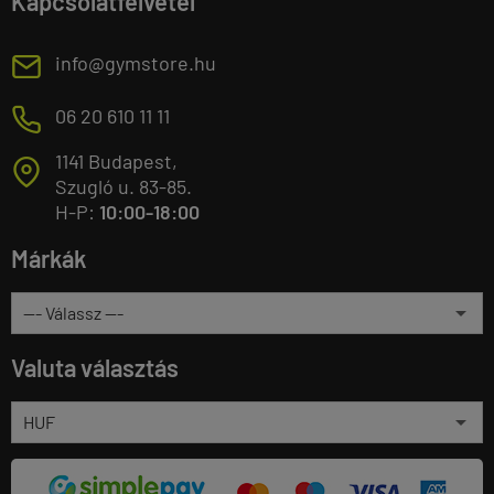
Kapcsolatfelvétel
E
info@gymstore.hu
M
06 20 610 11 11
1141 Budapest,
T
Szugló u. 83-85.
H-P:
10:00-18:00
Márkák
Valuta választás