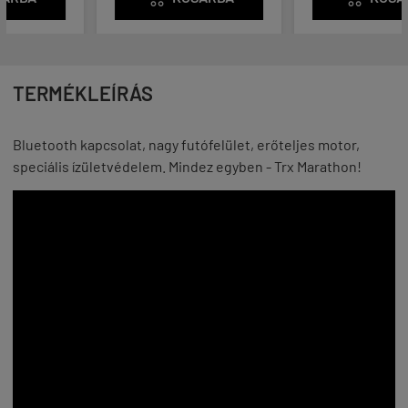
TERMÉKLEÍRÁS
Bluetooth kapcsolat, nagy futófelület, erőteljes motor,
speciális ízületvédelem. Mindez egyben - Trx Marathon!