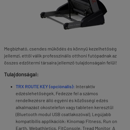
Megbízható, csendes működés és könnyű kezelhetőség
jellemzi, ettől válik professzinális otthoni futópadnak az
összes edzőtermi társaira jellemző tulajdonságain felül!
Tulajdonságai:
TRX ROUTE KEY (opciónális):
Interaktív
edzéslehetőségek. Fedezze fel a számos
rendelkezésre álló egyéni és közösségi edzés
alkalmazást okostelefon vagy tableten keresztül
(Bluetooth modul USB csatlakozóval). Legújabb
kompatibilis applikációk: Kinomap Fitness, Run on
Earth, Webathletics, FitConsole, Tread Monitor. A