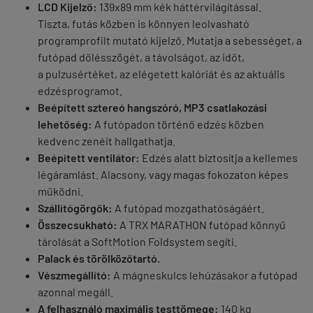
LCD Kijelző:
139x89 mm kék háttérvilágítással.
Tiszta, futás közben is könnyen leolvasható
programprofilt mutató kijelző. Mutatja a sebességet, a
futópad dőlésszögét, a távolságot, az időt,
a pulzusértéket, az elégetett kalóriát és az aktuális
edzésprogramot.
Beépített sztereó hangszóró, MP3 csatlakozási
lehetőség:
A futópadon történő edzés közben
kedvenc zenéit hallgathatja.
Beépített ventilátor:
Edzés alatt biztosítja a kellemes
légáramlást. Alacsony, vagy magas fokozaton képes
működni.
Szállítógörgők:
A futópad mozgathatóságáért.
Összecsukható:
A TRX MARATHON futópad könnyű
tárolását a SoftMotion Foldsystem segíti.
Palack és törölközőtartó.
Vészmegállító:
A mágneskulcs lehúzásakor a futópad
azonnal megáll.
A felhasználó maximális testtömege:
140 kg