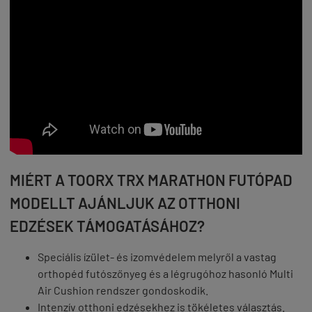
MIÉRT A TOORX TRX MARATHON FUTÓPAD
MODELLT AJÁNLJUK AZ OTTHONI
EDZÉSEK TÁMOGATÁSÁHOZ?
Speciális ízület- és izomvédelem melyről a vastag
orthopéd futószőnyeg és a légrugóhoz hasonló Multi
Air Cushion rendszer gondoskodik.
Intenzív otthoni edzésekhez is tökéletes választás.