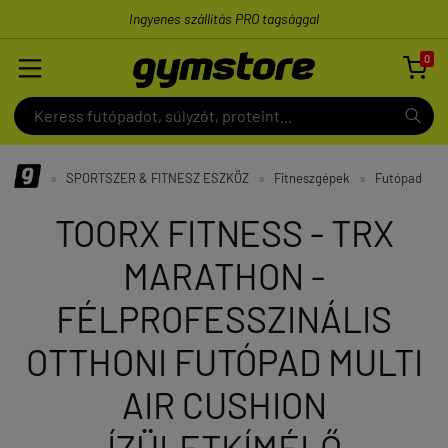
Ingyenes szállítás PRO tagsággal
0

»
SPORTSZER & FITNESZ ESZKÖZ
»
Fitneszgépek
»
Futópad
TOORX FITNESS - TRX
MARATHON -
FÉLPROFESSZINÁLIS
OTTHONI FUTÓPAD MULTI
AIR CUSHION
ÍZÜLETKÍMÉLŐ