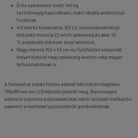
Erős szerkezete miatt 140 kg
testtömegig használható, ezért ideális ambiciózus
futóknak.
4,0 lóerős folyamatos, 6,0 LE csúcsteljesítményt
biztosító motorja 22 km/h sebesség és akár 13
% emelkedő elérését teszi lehetővé.
Nagy méretű 152 x 53 cm-es futófelület elegendő
helyet biztosít nagy sebesség esetén még magas
felhesználóknak is.
A futópad az edzés fontos adatait kék háttérvilágítású
139x89 mm-es LCD kijelzőn jeleníti meg. Biztonságos
edzésről a pontos pulzusadatokat mérő tartozék mellkasöv,
valamint a markolati pulzusmérők gondoskodnak.