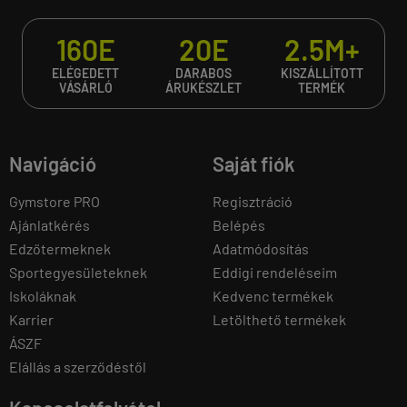
160E
20E
2.5M+
ELÉGEDETT
DARABOS
KISZÁLLÍTOTT
VÁSÁRLÓ
ÁRUKÉSZLET
TERMÉK
Navigáció
Saját fiók
Gymstore PRO
Regisztráció
Ajánlatkérés
Belépés
Edzőtermeknek
Adatmódosítás
Sportegyesületeknek
Eddigi rendeléseim
Iskoláknak
Kedvenc termékek
Karrier
Letölthető termékek
ÁSZF
Elállás a szerződéstől