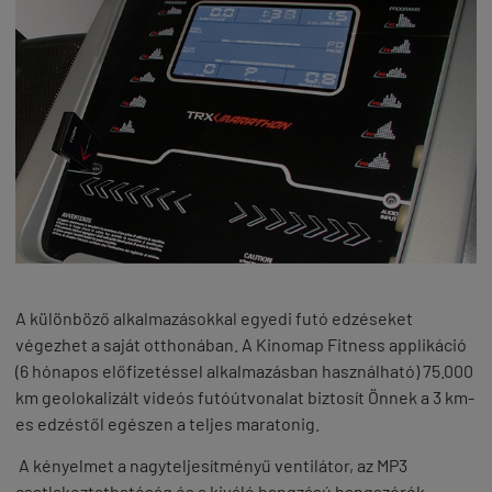
A különböző alkalmazásokkal egyedi futó edzéseket
végezhet a saját otthonában. A Kinomap Fitness applikáció
(6 hónapos előfizetéssel alkalmazásban használható) 75.000
km geolokalizált videós futóútvonalat biztosít Önnek a 3 km-
es edzéstől egészen a teljes maratonig.
A kényelmet a nagyteljesítményű ventilátor, az MP3
csatlakoztathatóság és a kiváló hangzású hangszórók