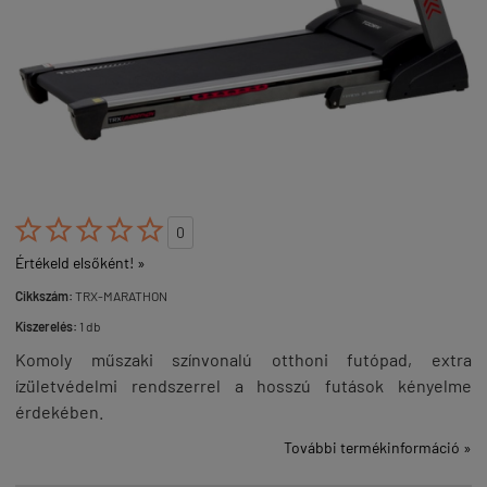





0
Értékeld elsőként! »
Cikkszám:
TRX-MARATHON
Kiszerelés:
1 db
Komoly műszaki színvonalú otthoni futópad, extra
ízületvédelmi rendszerrel a hosszú futások kényelme
érdekében.
További termékinformáció »