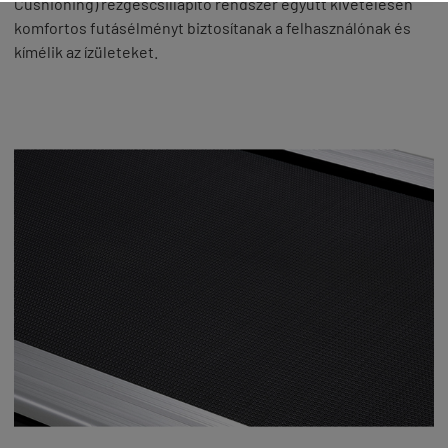
Cushioning) rezgéscsillapító rendszer együtt kivételesen
komfortos futásélményt biztosítanak a felhasználónak és
kímélik az ízületeket.