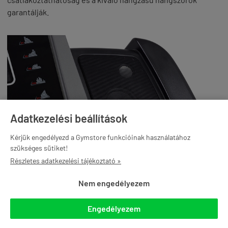
garantálják.
Adatkezelési beállítások
Kérjük engedélyezd a Gymstore funkcióinak használatához
szükséges sütiket!
Részletes adatkezelési tájékoztató »
Nem engedélyezem
Futófelülete az edzőtermi méreteket idézi 53x152 cm és
extra vastag 1,6 mm vastag anyagból készült. Ezek a
Engedélyezem
tulajdonságai, valamint a MAC (Multi Air