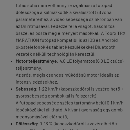
futás soha nem volt ennyire izgalmas: a futópad
dőlésszöge alkalmazkodik a kiválasztott útvonal
paramétereihez, a videó sebessége szinkronban van
az Ön ritmusával. Fedezze fel a világot, hasonlítsa
össze, és ossza meg élményeit másokkal. A Toorx TRX
MARATHON futópad kompatibilis az iOS és Android
okostelefonok és tablet készülékekkel Bluetooth
vezeték nélküli technológián keresztül.
Motor teljesítménye:
4,0 LE folyamatos (6,0 LE csúcs)
teljesítmény.
Az erős, mégis csendes működésű motor ideális az
intenzív edzésekhez.
Sebesség:
1-22 km/h (kapaszkodóról is vezérelhető +
gyorssebesség gombokkal is felszerelt)
A futópad sebessége széles tartomány belül 0,1 km/h
lépésközökkel állítható. A kívánt gyorsaság egy gomb
megnyomásával elérhető.
Dőlésszög:
0-13 % (kapaszkodóról is vezérelhető +