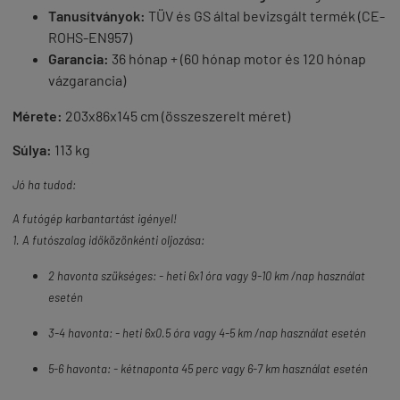
Tanusítványok:
TÜV és GS által bevizsgált termék (CE-
ROHS-EN957)
Garancia:
36 hónap + (60 hónap motor és 120 hónap
vázgarancia)
Mérete:
203x86x145 cm (összeszerelt méret)
Súlya:
113 kg
Jó ha tudod:
A futógép karbantartást igényel!
1. A futószalag időközönkénti oljozása:
2 havonta szükséges: - heti 6x1 óra vagy 9-10 km /nap használat
esetén
3-4 havonta: - heti 6x0.5 óra vagy 4-5 km /nap használat esetén
5-6 havonta: - kétnaponta 45 perc vagy 6-7 km használat esetén