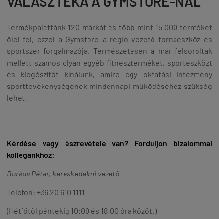
VÁLASZTÉKA A GYMSTORE-NÁL
Termékpalettánk 120 márkát és több mint 15 000 terméket
ölel fel, ezzel a Gymstore a régió vezető tornaeszköz és
sportszer forgalmazója. Természetesen a már felsoroltak
mellett számos olyan egyéb fitneszterméket, sporteszközt
és kiegészítőt kínálunk, amire egy oktatási intézmény
sporttevékenységének mindennapi működéséhez szükség
lehet.
Kérdése vagy észrevétele van? Forduljon bizalommal
kollégánkhoz:
Burkus Péter, kereskedelmi vezető
Telefon: +36 20 610 1111
(Hétfőtől péntekig 10:00 és 18:00 óra között)