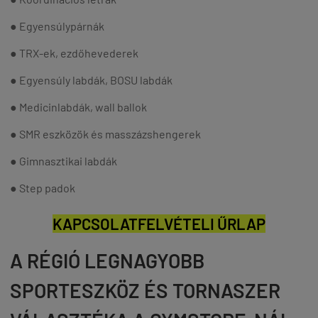
● Egyensúlypárnák
● TRX-ek, ezdőhevederek
● Egyensúly labdák, BOSU labdák
● Medicinlabdák, wall ballok
● SMR eszközök és masszázshengerek
● Gimnasztikai labdák
● Step padok
KAPCSOLATFELVÉTELI ŰRLAP
A RÉGIÓ LEGNAGYOBB
SPORTESZKÖZ ÉS TORNASZER