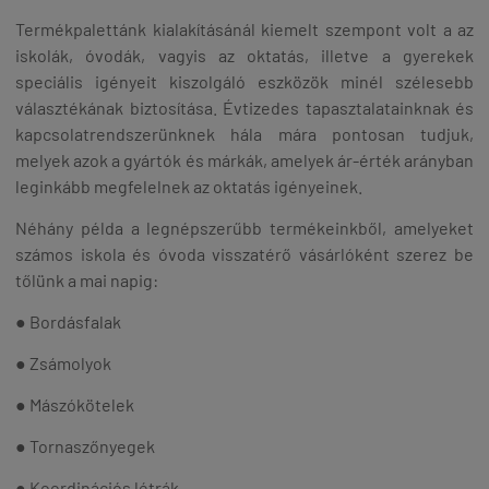
Termékpalettánk kialakításánál kiemelt szempont volt a az
iskolák, óvodák, vagyis az oktatás, illetve a gyerekek
speciális igényeit kiszolgáló eszközök minél szélesebb
választékának biztosítása. Évtizedes tapasztalatainknak és
kapcsolatrendszerünknek hála mára pontosan tudjuk,
melyek azok a gyártók és márkák, amelyek ár-érték arányban
leginkább megfelelnek az oktatás igényeinek.
Néhány példa a legnépszerűbb termékeinkből, amelyeket
számos iskola és óvoda visszatérő vásárlóként szerez be
tőlünk a mai napig:
● Bordásfalak
● Zsámolyok
● Mászókötelek
● Tornaszőnyegek
● Koordinációs létrák