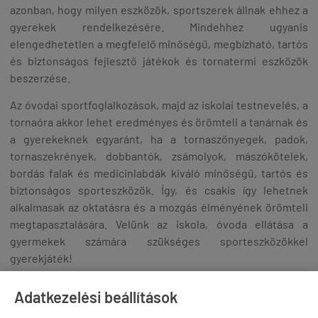
azonban, hogy milyen eszközök, sportszerek állnak ehhez a
gyerekek rendelkezésére. Mindehhez ugyanis
elengedhetetlen a megfelelő minőségű, megbízható, tartós
és biztonságos fejlesztő játékok és tornatermi eszközök
beszerzése.
Az óvodai sportfoglalkozások, majd az iskolai testnevelés, a
tornaóra akkor lehet eredményes és örömteli a tanárnak és
a gyerekeknek egyaránt, ha a tornaszőnyegek, padok,
tornaszekrények, dobbantók, zsámolyok, mászókötelek,
bordás falak és medicinlabdák kiváló minőségű, tartós és
biztonságos sporteszközök. Így, és csakis így lehetnek
alkalmasak az oktatásra és a mozgás élményének örömteli
megtapasztalására. Velünk az iskola, óvoda ellátása a
gyermekek számára szükséges sporteszközökkel
gyerekjáték!
Mi, a Gymstore-nál pontosan tudjuk, milyenek azok a
Adatkezelési beállítások
sporteszközök és tornaszerek, amelyekre az oktatási