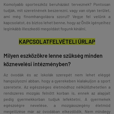
Komolyabb sporteszköz beruházást terveznek? Pontosan
tudják, mit szeretnének beszerezni, vagy van olyan terület,
ami még finomhangolásra szorul? Vegye fel velünk a
kapcsolatot, és biztos lehet benne, hogy az Önök igényeihez
leginkább illeszkedő megoldást fogunk kínálni.
KAPCSOLATFELVÉTELI ŰRLAP
Milyen eszközökre lenne szükség minden
köznevelési intézményben?
Az óvodák és az iskolák szerepét nem lehet eléggé
hangsúlyozni abban, hogy a gyerekeben kialakuljon a sport
szeretete. Az egészséges életmódhoz nélkülözhetetlen a
rendszeres mozgás felnőtt korban is, ennek az alapjait
pedig gyermekkorban tudjuk lefektetni. A gyermekek
egészségre nevelése, a mozgásszegény életmód
megelőzése már az óvodában elkezdődik. Nem mindegy