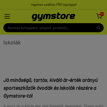
Ingyenes szállítás PRO tagsággal
0

Iskolák
Jó minőségű, tartós, kiváló ár-érték arányú
sporteszközök óvodák és iskolák részére a
Gymstore-tól
A sport az a közös ügy, ami összeköt bennünket. Éppen ezért