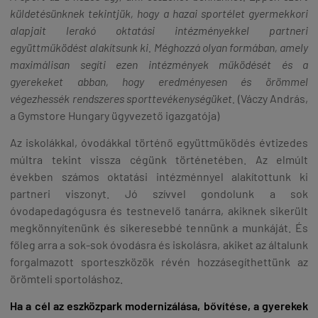
küldetésünknek tekintjük, hogy a hazai sportélet gyermekkori
alapjait lerakó oktatási intézményekkel partneri
együttműködést alakítsunk ki. Méghozzá olyan formában, amely
maximálisan segíti ezen intézmények működését és a
gyerekeket abban, hogy eredményesen és örömmel
végezhessék rendszeres sporttevékenységüket.
(Váczy András,
a Gymstore Hungary ügyvezető igazgatója)
Az iskolákkal, óvodákkal történő együttműködés évtizedes
múltra tekint vissza cégünk történetében. Az elmúlt
években számos oktatási intézménnyel alakítottunk ki
partneri viszonyt. Jó szívvel gondolunk a sok
óvodapedagógusra és testnevelő tanárra, akiknek sikerült
megkönnyítenünk és sikeresebbé tennünk a munkáját. És
főleg arra a sok-sok óvodásra és iskolásra, akiket az általunk
forgalmazott sporteszközök révén hozzásegíthettünk az
örömteli sportoláshoz.
Ha a cél az eszközpark modernizálása, bővítése, a gyerekek