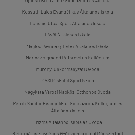
Újpesti Bródy Imre Gimnázium és Ált. Isk.
Kossuth Lajos Evangélikus Általános Iskola
Lánchíd Utcai Sport Általános Iskola
Lövői Általános Iskola
Maglódi Vermesy Péter Általános Iskola
Móricz Zsigmond Református Kollégium
Muronyi Önkormányzati Óvoda
MVSI Miskolci Sportiskola
Nagykáta Városi Napközi Otthonos Óvoda
Petőfi Sándor Evangélikus Gimnázium, Kollégium és
Általános Iskola
Prizma Általános Iskola és Óvoda
Református Egységes Gyógypedagógiai Módszertani