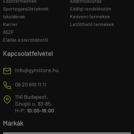
Edzőtermeknek
Adatmódosítás
Sportegyesületeknek
Eddigi rendeléseim
Iskoláknak
Kedvenc termékek
Karrier
Letölthető termékek
ÁSZF
Elállás a szerződéstől
Kapcsolatfelvétel
E
info@gymstore.hu
M
06 20 610 11 11
1141 Budapest,
T
Szugló u. 83-85.
H-P:
10:00-18:00
Márkák