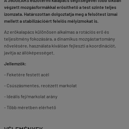
A 360GEARS edzőtermi kalapács segítségével több síkban
végzett mozgásformákkal erősíthető a test szinte teljes
izomzata. Határozottan dolgoztatja meg a felsőtest izmai
mellett a stabilizációért felelős mélyizmokat is.
Az erőkalapács különösen alkalmas a rotációs erő és
teljesítmény fokozására, a dinamikus mozgástartomány
növelésére, használata kiválóan fejleszti a koordinációt,
javítja az állóképességet.
Jellemzők:
- Feketére festett acél
- Csúszásmentes, recézett markolat
- Ideális fej/markolat arány
- Több méretben elérhető