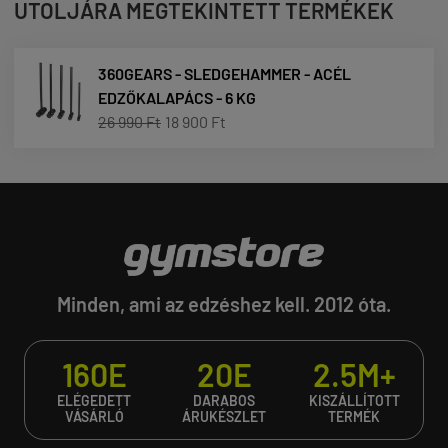
UTOLJÁRA MEGTEKINTETT TERMÉKEK
360GEARS - SLEDGEHAMMER - ACÉL
EDZŐKALAPÁCS - 6 KG
26 990 Ft
18 900 Ft
Minden, ami az edzéshez kell. 2012 óta.
160E
20E
2.5M+
ELÉGEDETT
DARABOS
KISZÁLLÍTOTT
VÁSÁRLÓ
ÁRUKÉSZLET
TERMÉK