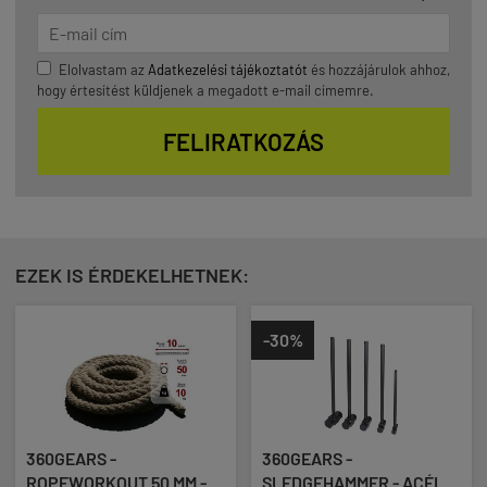
Elolvastam az
Adatkezelési tájékoztatót
és hozzájárulok ahhoz,
hogy értesítést küldjenek a megadott e-mail címemre.
FELIRATKOZÁS
EZEK IS ÉRDEKELHETNEK:
-30%
360GEARS -
360GEARS -
ROPEWORKOUT 50 MM -
SLEDGEHAMMER - ACÉL