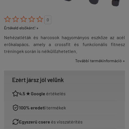





0
Értékeld elsőként! »
Nehézatléták és harcosok hagyományos eszköze az acél
erőkalapács, amely a crossfit és funkcionális fitnesz
tréningek során is nélkülözhetetlen.
További termékinformáció »
Ezért jársz jól velünk
4,5 ★ Google
értékelés
100% eredeti
termékek
Egyszerű csere
és visszatérítés