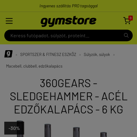
Ingyenes szállítás PRO tagsággal
0

»
SPORTSZER & FITNESZ ESZKÖZ
»
Súlyzók, súlyok
»
Macebell, clubbell, edzőkalapács
360GEARS -
SLEDGEHAMMER - ACÉL
EDZŐKALAPÁCS - 6 KG
-30%