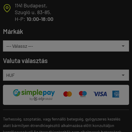
1141 Budapest,
T
Szugló u. 83-85.
H-P:
10:00-18:00
Márkák
Valuta választás
Terhesség, szoptatás, vagy fennálló betegség, gyógyszeres kezelés
alatt bármilyen étrendkiegészítő alkalmazása előtt konzultáljon
kezelőorvosával! Az étrendkiegészítők nem alkalmasak betegségek