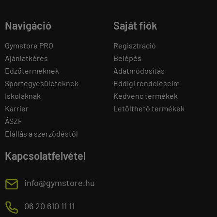
Navigáció
Saját fiók
Gymstore PRO
Regisztráció
Ajánlatkérés
Belépés
Edzőtermeknek
Adatmódosítás
Sportegyesületeknek
Eddigi rendeléseim
Iskoláknak
Kedvenc termékek
Karrier
Letölthető termékek
ÁSZF
Elállás a szerződéstől
Kapcsolatfelvétel
E
info@gymstore.hu
M
06 20 610 11 11