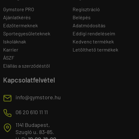
Gymstore PRO
Regisztráció
Ajánlatkérés
Belépés
Edzőtermeknek
Adatmódosítás
Sportegyesületeknek
Eddigi rendeléseim
Iskoláknak
Kedvenc termékek
Karrier
Letölthető termékek
ÁSZF
Elállás a szerződéstől
Kapcsolatfelvétel
E
info@gymstore.hu
M
06 20 610 11 11
1141 Budapest,
T
Szugló u. 83-85.
H-P:
10:00-18:00