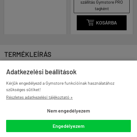
szállítás Gymstore PRO
tagként

KOSÁRBA
TERMÉKLEÍRÁS
Adatkezelési beállítások
Kérjük engedélyezd a Gymstore funkcióinak használatához
szükséges sütiket!
Tulajdonságok:
Részletes adatkezelési tájékoztató »
Moduláris kilalkítású belső rész, 5 ételtároló számára
Nem engedélyezem
kialakítva, külön hozzáféréssel.
5 db tökéletesen záródó ételtároló dobozzal és 1 db
Engedélyezem
táplálékkiegészítő tartóval.
Extra nagy fő tárolórész az edzőruháknak és