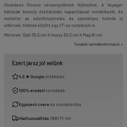
Hivatásos fitness versenyzőknek fejlesztve. A Voyager
hátizsák komoly ételtárolási kapacitással rendelkezik, és
mellette az edzőfelszerelés és személyes holmik is
elférnek, többek között egy 17"-os notebook is.
Méretek: Szél 35,5 cm X Hossz 30,5 cm X Mag 61 cm
További termékinformáció »
Ezért jársz jól velünk
4,5 ★ Google
értékelés
100% eredeti
termékek
Egyszerű csere
és visszatérítés
Házhozszállítás
1990 Ft-tól