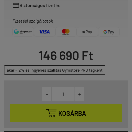
Biztonságos
fizetés
Fizetési szolgáltatók
146 690 Ft
akár -12% és ingyenes szállítás Gymstore PRO tagként



KOSÁRBA