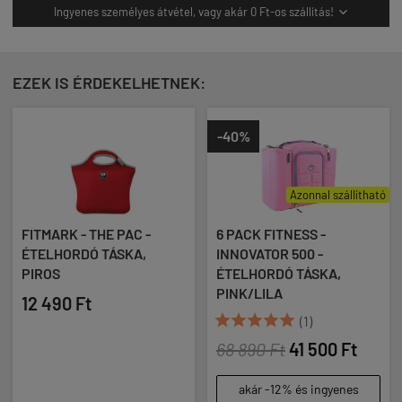
Ingyenes személyes átvétel, vagy akár 0 Ft-os szállítás!

EZEK IS ÉRDEKELHETNEK:
-40%
Azonnal szállítható
FITMARK - THE PAC -
6 PACK FITNESS -
ÉTELHORDÓ TÁSKA,
INNOVATOR 500 -
PIROS
ÉTELHORDÓ TÁSKA,
PINK/LILA
12 490 Ft





(1)
68 890 Ft
41 500 Ft
akár -12% és ingyenes