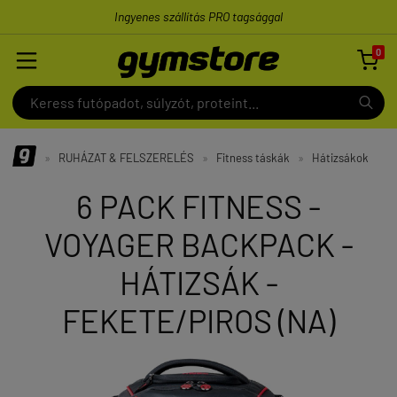
Ingyenes szállítás PRO tagsággal
0

»
RUHÁZAT & FELSZERELÉS
»
Fitness táskák
»
Hátizsákok
6 PACK FITNESS -
VOYAGER BACKPACK -
HÁTIZSÁK -
FEKETE/PIROS (NA)