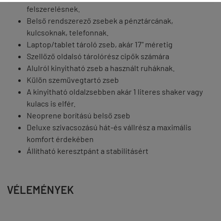
felszerelésnek.
Belső rendszerező zsebek a pénztárcának,
kulcsoknak, telefonnak.
Laptop/tablet tároló zseb, akár 17" méretig
Szellőző oldalsó tárolórész cipők számára
Alulról kinyitható zseb a használt ruháknak.
Külön szemüvegtartó zseb
A kinyitható oldalzsebben akár 1 literes shaker vagy
kulacs is elfér.
Neoprene borítású belső zseb
Deluxe szivacsozású hát-és vállrész a maximális
komfort érdekében
Állítható keresztpánt a stabilitásért
VÉLEMÉNYEK